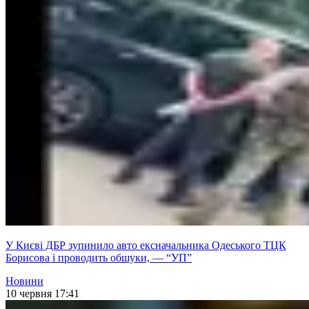
У Києві ДБР зупинило авто ексначальника Одеського ТЦК
Борисова і проводить обшуки, — “УП”
Новини
10 червня 17:41