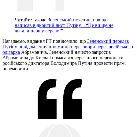
Читайте також:
Зеленський пояснив, навіщо
написав відкритий лист Путіну – “Це ви ще не
читали першу версію!”
Нагадаємо, видання FT повідомило, що
Зеленський передав
Путіну повідомлення про мирні переговори через російського
олігарха
Абрамовича. Зеленський начебто запросив
Абрамовича до Києва і намагався через нього переконати
російського диктатора Володимира Путіна провести прямі
перемовини.