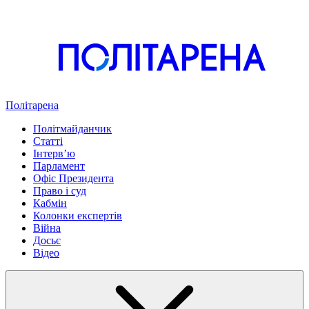
Політарена
Політмайданчик
Статті
Інтервʼю
Парламент
Офіс Президента
Право і суд
Кабмін
Колонки експертів
Війна
Досьє
Відео