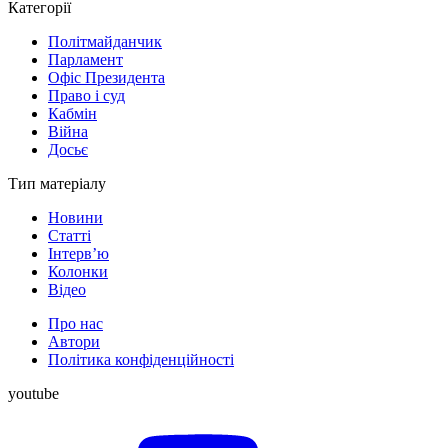
Категорії
Політмайданчик
Парламент
Офіс Президента
Право і суд
Кабмін
Війна
Досьє
Тип матеріалу
Новини
Статті
Інтерв’ю
Колонки
Відео
Про нас
Автори
Політика конфіденційності
youtube