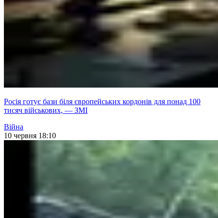
Росія готує бази біля європейських кордонів для понад 100
тисяч військових, — ЗМІ
Війна
10 червня 18:10