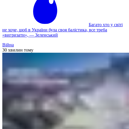
Багато хто у світі
не хоче, щоб в України була своя балістика, все треба
«вигризати», — Зеленський
Війна
30 хвилин тому