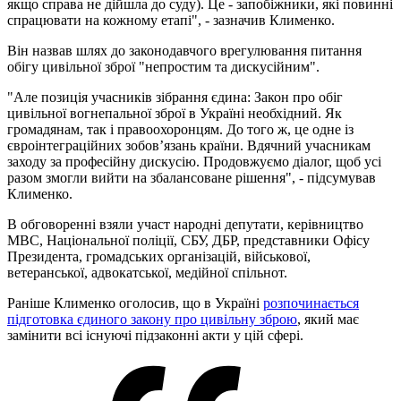
якщо справа не дійшла до суду). Це - запобіжники, які повинні
спрацювати на кожному етапі", - зазначив Клименко.
Він назвав шлях до законодавчого врегулювання питання
обігу цивільної зброї "непростим та дискусійним".
"Але позиція учасників зібрання єдина: Закон про обіг
цивільної вогнепальної зброї в Україні необхідний. Як
громадянам, так і правоохоронцям. До того ж, це одне із
євроінтеграційних зобов’язань країни. Вдячний учасникам
заходу за професійну дискусію. Продовжуємо діалог, щоб усі
разом змогли вийти на збалансоване рішення", - підсумував
Клименко.
В обговоренні взяли участ народні депутати, керівництво
МВС, Національної поліції, СБУ, ДБР, представники Офісу
Президента, громадських організацій, військової,
ветеранської, адвокатської, медійної спільнот.
Раніше Клименко оголосив, що в Україні
розпочинається
підготовка єдиного закону про цивільну зброю
, який має
замінити всі існуючі підзаконні акти у цій сфері.