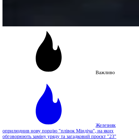
Важливо
Железняк
оприлюднив нову порцію "плівок Міндіча", на яких
обговорюють заміну уряду та загадковий проєкт "23"