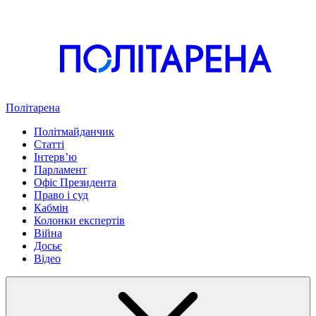
Політарена
Політмайданчик
Статті
Інтервʼю
Парламент
Офіс Президента
Право і суд
Кабмін
Колонки експертів
Війна
Досьє
Відео