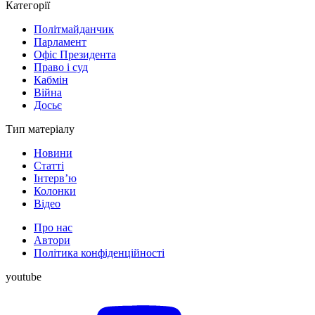
Категорії
Політмайданчик
Парламент
Офіс Президента
Право і суд
Кабмін
Війна
Досьє
Тип матеріалу
Новини
Статті
Інтерв’ю
Колонки
Відео
Про нас
Автори
Політика конфіденційності
youtube