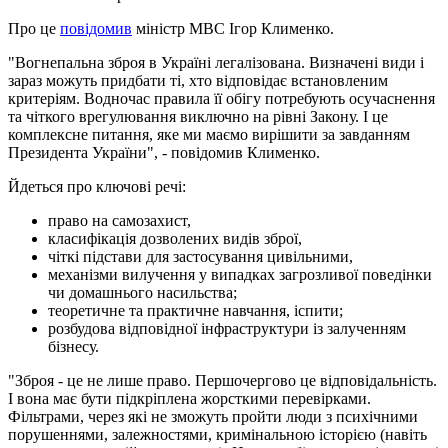
Про це
повідомив
міністр МВС Ігор Клименко.
"Вогнепальна зброя в Україні легалізована. Визначені види і
зараз можуть придбати ті, хто відповідає встановленим
критеріям. Водночас правила її обігу потребують осучаснення
та чіткого врегулювання виключно на рівні Закону. І це
комплексне питання, яке ми маємо вирішити за завданням
Президента України", - повідомив Клименко.
Йдеться про ключові речі:
право на самозахист,
класифікація дозволених видів зброї,
чіткі підстави для застосування цивільними,
механізми вилучення у випадках загрозливої поведінки
чи домашнього насильства;
теоретичне та практичне навчання, іспити;
розбудова відповідної інфраструктури із залученням
бізнесу.
"Зброя - це не лише право. Першочергово це відповідальність.
І вона має бути підкріплена жорсткими перевірками.
Фільтрами, через які не зможуть пройти люди з психічними
порушеннями, залежностями, кримінальною історією (навіть