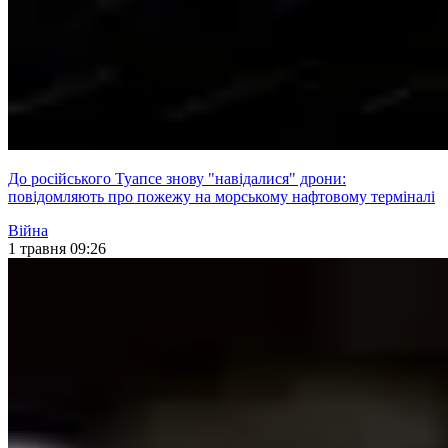
До російського Туапсе знову "навідалися" дрони:
повідомляють про пожежу на морському нафтовому терміналі
Війна
1 травня 09:26