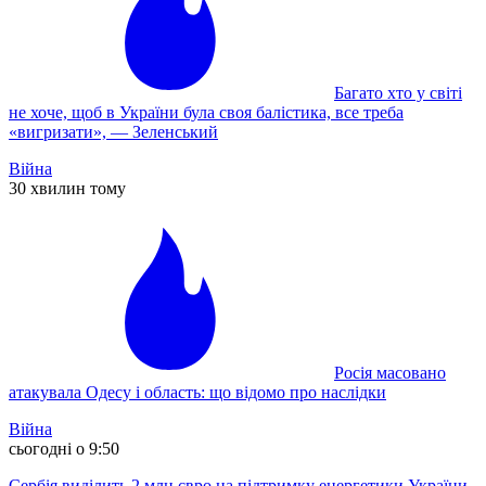
Багато хто у світі
не хоче, щоб в України була своя балістика, все треба
«вигризати», — Зеленський
Війна
30 хвилин тому
Росія масовано
атакувала Одесу і область: що відомо про наслідки
Війна
сьогодні о 9:50
Сербія виділить 2 млн євро на підтримку енергетики України