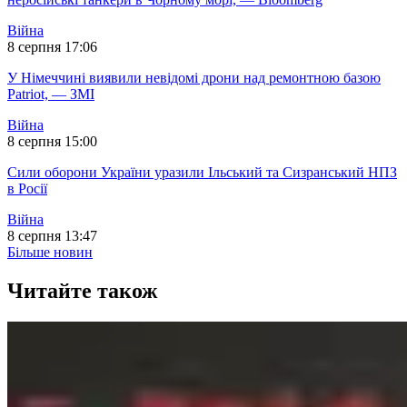
Війна
8 серпня 17:06
У Німеччині виявили невідомі дрони над ремонтною базою
Patriot, — ЗМІ
Війна
8 серпня 15:00
Сили оборони України уразили Ільський та Сизранський НПЗ
в Росії
Війна
8 серпня 13:47
Більше новин
Читайте також