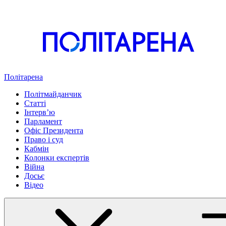
Політарена
Політмайданчик
Статті
Інтервʼю
Парламент
Офіс Президента
Право і суд
Кабмін
Колонки експертів
Війна
Досьє
Відео