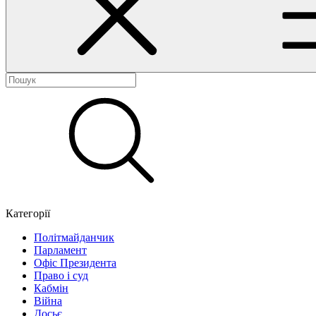
Категорії
Політмайданчик
Парламент
Офіс Президента
Право і суд
Кабмін
Війна
Досьє