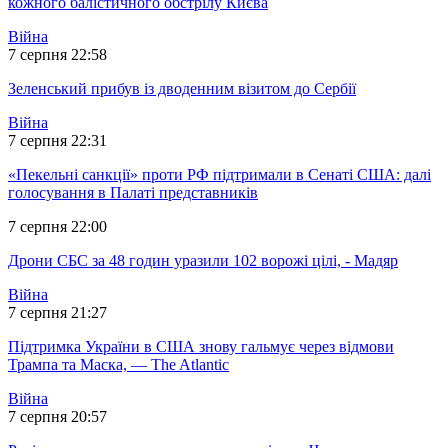
кожного балістичного обстрілу Києва
Війна
7 серпня 22:58
Зеленський прибув із дводенним візитом до Сербії
Війна
7 серпня 22:31
«Пекельні санкції» проти РФ підтримали в Сенаті США: далі
голосування в Палаті представників
7 серпня 22:00
Дрони СБС за 48 годин уразили 102 ворожі цілі, - Мадяр
Війна
7 серпня 21:27
Підтримка України в США знову гальмує через відмови
Трампа та Маска, — The Atlantic
Війна
7 серпня 20:57