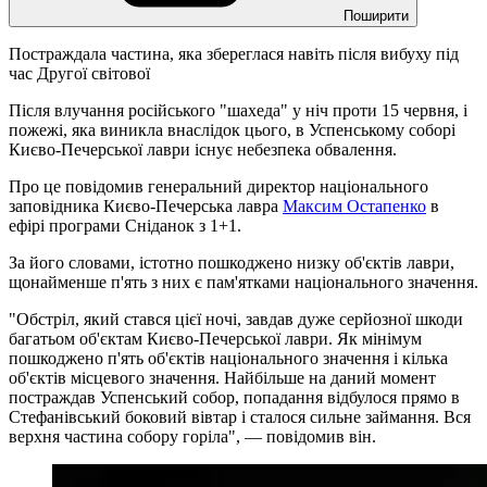
Поширити
Постраждала частина, яка збереглася навіть після вибуху під
час Другої світової
Після влучання російського "шахеда" у ніч проти 15 червня, і
пожежі, яка виникла внаслідок цього, в Успенському соборі
Києво-Печерської лаври існує небезпека обвалення.
Про це повідомив генеральний директор національного
заповідника Києво-Печерська лавра
Максим Остапенко
в
ефірі програми Сніданок з 1+1.
За його словами, істотно пошкоджено низку об'єктів лаври,
щонайменше п'ять з них є пам'ятками національного значення.
"Обстріл, який стався цієї ночі, завдав дуже серйозної шкоди
багатьом об'єктам Києво-Печерської лаври. Як мінімум
пошкоджено п'ять об'єктів національного значення і кілька
об'єктів місцевого значення. Найбільше на даний момент
постраждав Успенський собор, попадання відбулося прямо в
Стефанівський боковий вівтар і сталося сильне займання. Вся
верхня частина собору горіла", — повідомив він.