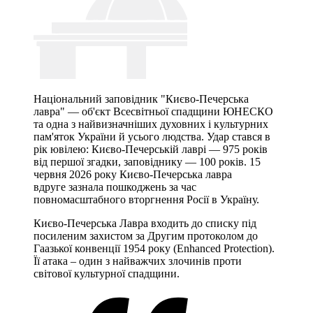
Національний заповідник "Києво-Печерська
лавра" — об'єкт Всесвітньої спадщини ЮНЕСКО
та одна з найвизначніших духовних і культурних
пам'яток України й усього людства. Удар стався в
рік ювілею: Києво-Печерській лаврі — 975 років
від першої згадки, заповіднику — 100 років. 15
червня 2026 року Києво-Печерська лавра
вдруге зазнала пошкоджень за час
повномасштабного вторгнення Росії в Україну.
Києво-Печерська Лавра входить до списку під
посиленим захистом за Другим протоколом до
Гаазької конвенції 1954 року (Enhanced Protection).
Її атака – один з найважчих злочинів проти
світової культурної спадщини.