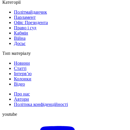
Категорії
Політмайданчик
Парламент
Офіс Президента
Право і суд
Кабмін
Війна
Досьє
Тип матеріалу
Новини
Статті
Інтерв’ю
Колонки
Відео
Про нас
Автори
Політика конфіденційності
youtube