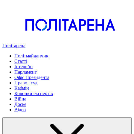
Політарена
Політмайданчик
Статті
Інтервʼю
Парламент
Офіс Президента
Право і суд
Кабмін
Колонки експертів
Війна
Досьє
Відео