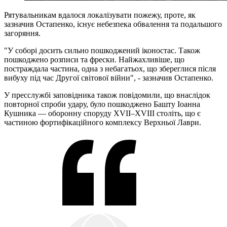
Рятувальникам вдалося локалізувати пожежу, проте, як
зазначив Остапенко, існує небезпека обвалення та подальшого
загоряння.
"У соборі досить сильно пошкоджений іконостас. Також
пошкоджено розписи та фрески. Найжахливіше, що
постраждала частина, одна з небагатьох, що збереглися після
вибуху під час Другої світової війни", - зазначив Остапенко.
У пресслужбі заповідника також повідомили, що внаслідок
повторної спроби удару, було пошкоджено Башту Іоанна
Кушника — оборонну споруду XVII–XVIII століть, що є
частиною фортифікаційного комплексу Верхньої Лаври.