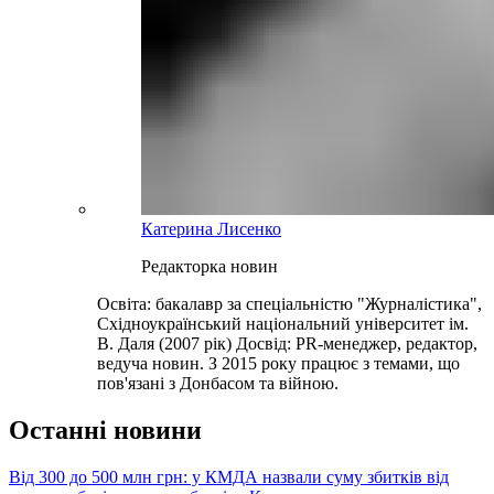
Катерина Лисенко
Редакторка новин
Освіта: бакалавр за спеціальністю "Журналістика",
Східноукраїнський національний університет ім.
В. Даля (2007 рік) Досвід: PR-менеджер, редактор,
ведуча новин. З 2015 року працює з темами, що
пов'язані з Донбасом та війною.
Останні новини
Від 300 до 500 млн грн: у КМДА назвали суму збитків від