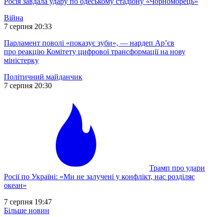
Росія завдала удару по одеському стадіону «Чорноморець»
Війна
7 серпня 20:33
Парламент поволі «показує зуби», — нардеп Ар’єв
про реакцію Комітету цифрової трансформації на нову
міністерку
Політичний майданчик
7 серпня 20:30
Трамп про удари
Росії по Україні: «Ми не залучені у конфлікт, нас розділяє
океан»
7 серпня 19:47
Більше новин