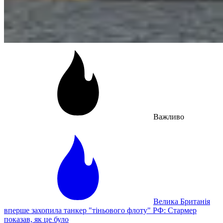
Важливо
Велика Британія
вперше захопила танкер "тіньового флоту" РФ: Стармер
показав, як це було