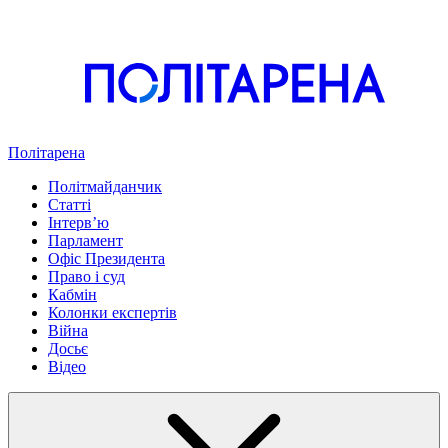
Політарена
Політмайданчик
Статті
Інтервʼю
Парламент
Офіс Президента
Право і суд
Кабмін
Колонки експертів
Війна
Досьє
Відео