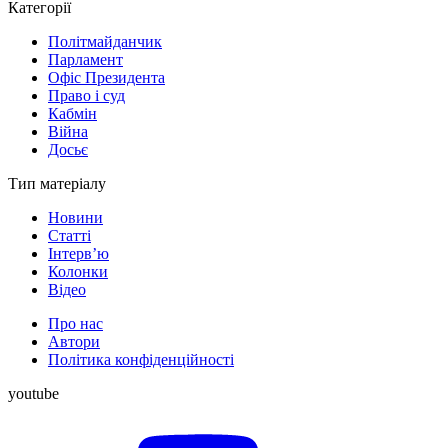
Категорії
Політмайданчик
Парламент
Офіс Президента
Право і суд
Кабмін
Війна
Досьє
Тип матеріалу
Новини
Статті
Інтерв’ю
Колонки
Відео
Про нас
Автори
Політика конфіденційності
youtube