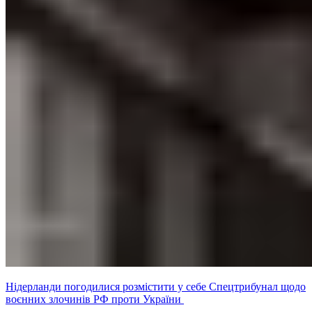
Нідерланди погодилися розмістити у себе Спецтрибунал щодо
воєнних злочинів РФ проти України