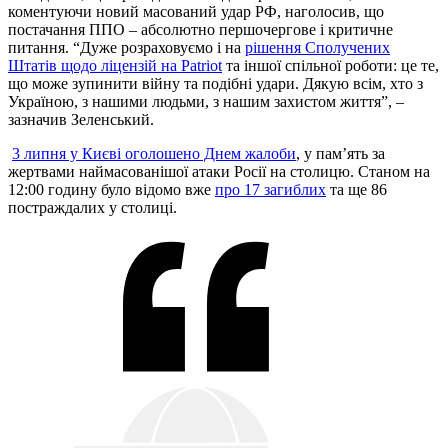
коментуючи новий масований удар РФ, наголосив, що
постачання ППО – абсолютно першочергове і критичне
питання. “Дуже розраховуємо і на
рішення Сполучених
Штатів щодо ліцензій на Patriot
та іншої спільної роботи: це те,
що може зупинити війну та подібні удари. Дякую всім, хто з
Україною, з нашими людьми, з нашим захистом життя”, –
зазначив Зеленський.
3 липня у Києві оголошено Днем жалоби
, у памʼять за
жертвами наймасованішої атаки Росії на столицю. Станом на
12:00 годину було відомо вже
про 17 загиблих
та ще 86
постраждалих у столиці.