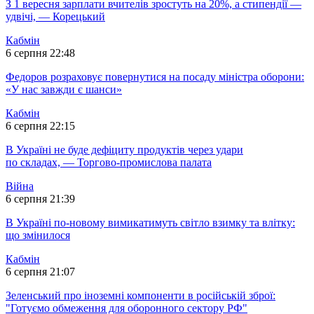
З 1 вересня зарплати вчителів зростуть на 20%, а стипендії —
удвічі, — Корецький
Кабмін
6 серпня 22:48
Федоров розраховує повернутися на посаду міністра оборони:
«У нас завжди є шанси»
Кабмін
6 серпня 22:15
В Україні не буде дефіциту продуктів через удари
по складах, — Торгово-промислова палата
Війна
6 серпня 21:39
В Україні по-новому вимикатимуть світло взимку та влітку:
що змінилося
Кабмін
6 серпня 21:07
Зеленський про іноземні компоненти в російській зброї:
"Готуємо обмеження для оборонного сектору РФ"