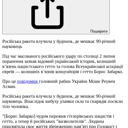
Поширити
Російська ракета влучила у будинок, де мешкає 90-річний
науковець
Під час масованого російського удару по столиці 2 липня
поранення зазнав відомий український історик, колишній
в’язень нацистського гетто та голова Всеукраїнської асоціації
євреїв — колишніх в’язнів концтаборів і гетто Борис Забарко.
Про це
повідомив
головний рабин України Моше Реувен
Асман.
Російська ракета влучила у будинок, де мешкає 90-річний
науковець. Внаслідок вибуху уламки скла та снарядів посікли
тіло чоловіка.
"[Борис Забарко] чудом пережив гітлерівських нацистів і
гетто, а тепер й російських "визволителів". Людина
присвятила своє життя збереженню пам’яті про Голокост і