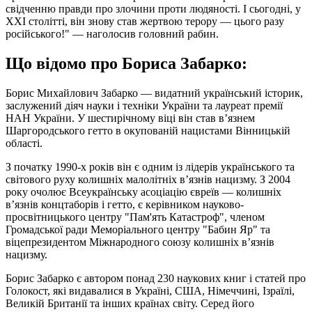
свідченню правди про злочини проти людяності. І сьогодні, у
XXI столітті, він знову став жертвою терору — цього разу
російського!" — наголосив головний рабин.
Що відомо про Бориса Забарко:
Борис Михайлович Забарко — видатний український історик,
заслужений діяч науки і техніки України та лауреат премії
НАН України. У шестирічному віці він став в’язнем
Шаргородського гетто в окупованій нацистами Вінницькій
області.
З початку 1990-х років він є одним із лідерів українського та
світового руху колишніх малолітніх в’язнів нацизму. З 2004
року очолює Всеукраїнську асоціацію євреїв — колишніх
в’язнів концтаборів і гетто, є керівником науково-
просвітницького центру "Пам'ять Катастроф", членом
Громадської ради Меморіального центру "Бабин Яр" та
віцепрезидентом Міжнародного союзу колишніх в’язнів
нацизму.
Борис Забарко є автором понад 230 наукових книг і статей про
Голокост, які видавалися в Україні, США, Німеччині, Ізраїлі,
Великій Британії та інших країнах світу. Серед його