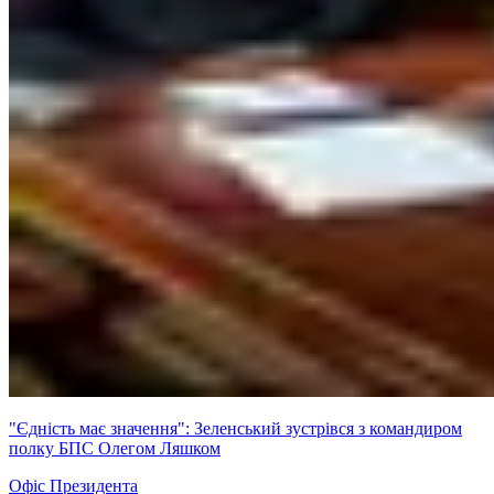
"Єдність має значення": Зеленський зустрівся з командиром
полку БПС Олегом Ляшком
Офіс Президента