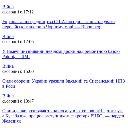
Війна
сьогодні о 17:12
Україна за посередництва США погодилася не атакувати
неросійські танкери в Чорному морі, — Bloomberg
Війна
сьогодні о 17:06
У Німеччині виявили невідомі дрони над ремонтною базою
Patriot, — ЗМІ
Війна
сьогодні о 15:00
Сили оборони України уразили Ільський та Сизранський НПЗ
в Росії
Війна
сьогодні о 13:47
Свириденко розглядають на посаду в. о. голови «Нафтогазу»,
а Кулеба вже працює заступником секретаря РНБО, — нардеп
Железняк