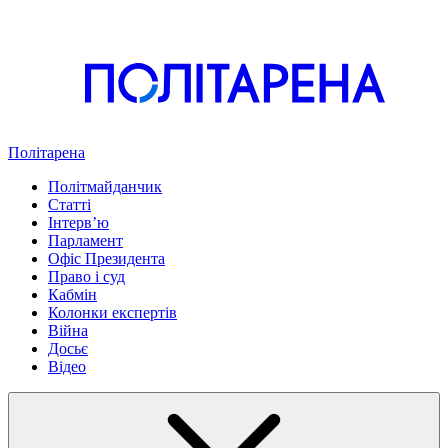
Політарена
Політмайданчик
Статті
Інтервʼю
Парламент
Офіс Президента
Право і суд
Кабмін
Колонки експертів
Війна
Досьє
Відео