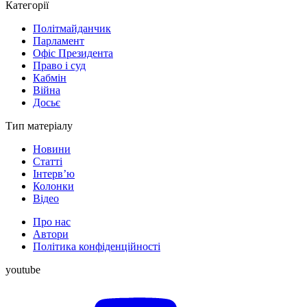
Категорії
Політмайданчик
Парламент
Офіс Президента
Право і суд
Кабмін
Війна
Досьє
Тип матеріалу
Новини
Статті
Інтерв’ю
Колонки
Відео
Про нас
Автори
Політика конфіденційності
youtube