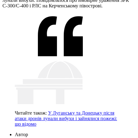
лунали вибухи. Повідомлялося про ймовірне ураження ЗРК
С-300/С-400 і РЛС на Керченському півострові.
Читайте також:
У Луганську та Донецьку після
атаки дронів лунали вибухи і зайнялися пожежі:
що відомо
Автор