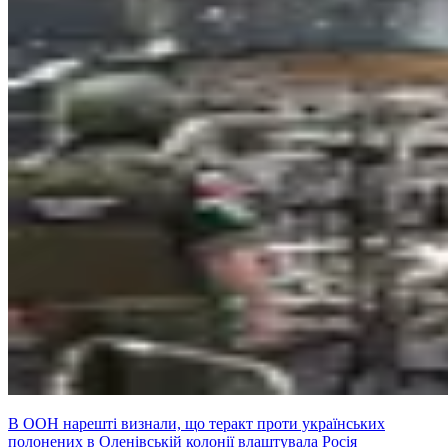
В ООН нарешті визнали, що теракт проти українських
полонених в Оленівській колонії влаштувала Росія