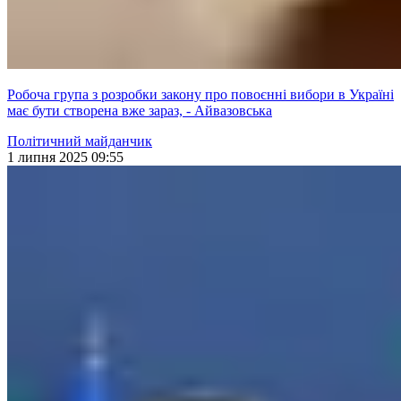
Робоча група з розробки закону про повоєнні вибори в Україні
має бути створена вже зараз, - Айвазовська
Політичний майданчик
1 липня 2025 09:55