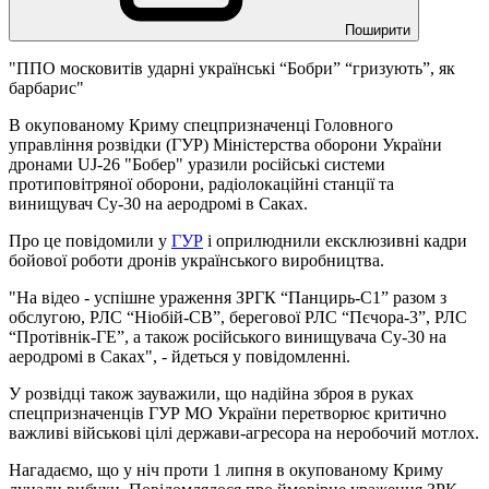
Поширити
"ППО московитів ударні українські “Бобри” “гризують”, як
барбарис"
В окупованому Криму спецпризначенці Головного
управління розвідки (ГУР) Міністерства оборони України
дронами UJ-26 "Бобер" уразили російські системи
протиповітряної оборони, радіолокаційні станції та
винищувач Су-30 на аеродромі в Саках.
Про це повідомили у
ГУР
і оприлюднили ексклюзивні кадри
бойової роботи дронів українського виробництва.
"На відео - успішне ураження ЗРГК “Панцирь-С1” разом з
обслугою, РЛС “Ніобій-СВ”, берегової РЛС “Пєчора-3”, РЛС
“Протівнік-ГЕ”, а також російського винищувача Су-30 на
аеродромі в Саках", - йдеться у повідомленні.
У розвідці також зауважили, що надійна зброя в руках
спецпризначенців ГУР МО України перетворює критично
важливі військові цілі держави-агресора на неробочий мотлох.
Нагадаємо, що у ніч проти 1 липня в окупованому Криму