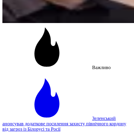
Важливо
Зеленський
анонсував додаткове посилення захисту північного кордону
від загроз із Білорусі та Росії