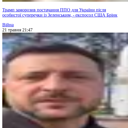
Трамп заморозив постачання ППО для України після
особистої суперечки із Зеленським, - експосол США Брінк
Війна
21 травня 21:47