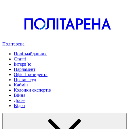
Політарена
Політмайданчик
Статті
Інтервʼю
Парламент
Офіс Президента
Право і суд
Кабмін
Колонки експертів
Війна
Досьє
Відео