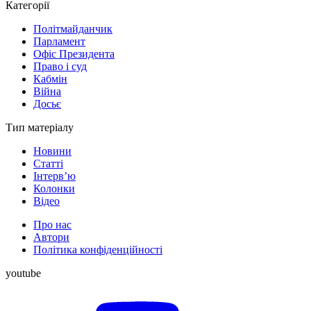
Категорії
Політмайданчик
Парламент
Офіс Президента
Право і суд
Кабмін
Війна
Досьє
Тип матеріалу
Новини
Статті
Інтерв’ю
Колонки
Відео
Про нас
Автори
Політика конфіденційності
youtube