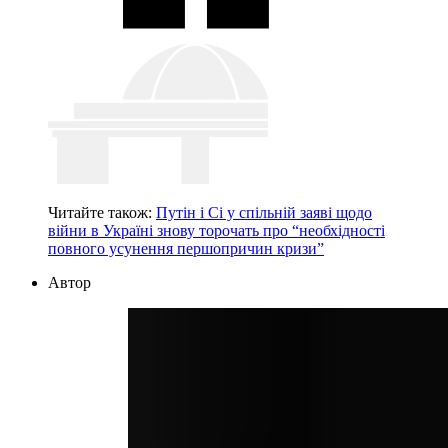
Читайте також:
Путін і Сі у спільній заяві щодо
війни в Україні знову торочать про “необхідності
повного усунення першопричин кризи”
Автор