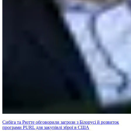
Сибіга та Рютте обговорили загрози з Білорусі й розвиток
програми PURL для закупівлі зброї в США