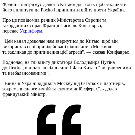
Франція підтримує діалог з Китаєм для того, щоб закликати
його вплинути на Росію і припинити війну проти України.
Про це повідомив речник Міністерства Європи та
закордонних справ Франції Паскаль Конфаврьо,
передає
Укрінформ
.
"Цей канал дозволяє нам звернутися до Китаю, щоб він
використав свої привілейовані відносини з Москвою
та закликав до припинення цієї агресії", — сказав Конфаврьо.
Водночас, на тлі візиту диктатора Володимира Путіна
до Пекіна, він назвав відносини РФ та Китаю "викривленими
та незбалансованими".
"Війна в Україні відрізала Москву від багатьох її партнерів,
зокрема в енергетичній та економічній сферах", - додав
французький міністр.