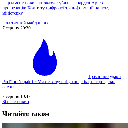
Парламент поволі «показує зуби», — нардеп Ар’єв
про реакцію Комітету цифрової трансформації на нову
міністерку
Політичний майданчик
7 серпня 20:30
Трамп про удари
Росії по Україні: «Ми не залучені у конфлікт, нас розділяє
океан»
7 серпня 19:47
Більше новин
Читайте також