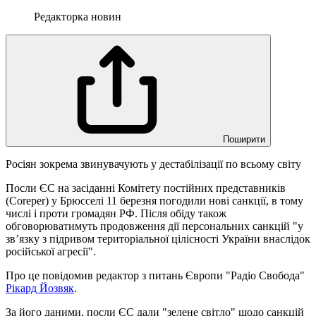
Редакторка новин
Поширити
Росіян зокрема звинувачують у дестабілізації по всьому світу
Посли ЄС на засіданні Комітету постійних представників
(Coreper) у Брюсселі 11 березня погодили нові санкції, в тому
числі і проти громадян РФ. Після обіду також
обговорюватимуть продовження дії персональних санкцій "у
зв’язку з підривом територіальної цілісності України внаслідок
російської агресії".
Про це повідомив редактор з питань Європи "Радіо Свобода"
Рікард Йозвяк
.
За його даними, посли ЄС дали "зелене світло" щодо санкцій