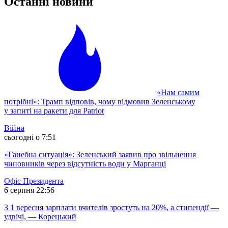
Останні новини
«Нам самим
потрібні»: Трамп відповів, чому відмовив Зеленському
у запиті на ракети для Patriot
Війна
сьогодні о 7:51
«Ганебна ситуація»: Зеленський заявив про звільнення
чиновників через відсутність води у Марганці
Офіс Президента
6 серпня 22:56
З 1 вересня зарплати вчителів зростуть на 20%, а стипендії —
удвічі, — Корецький