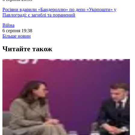
Росіяни вдарили «Бандероллю» по депо «Укрпошти» у
Павлограді: є загиблі та поранений
Війна
6 серпня 19:38
Більше новин
Читайте також