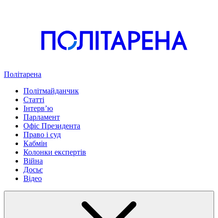
Політарена
Політмайданчик
Статті
Інтервʼю
Парламент
Офіс Президента
Право і суд
Кабмін
Колонки експертів
Війна
Досьє
Відео