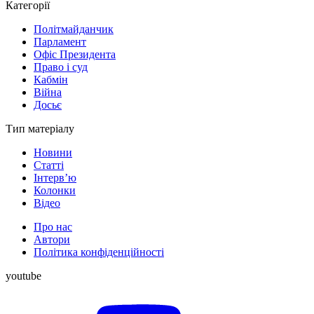
Категорії
Політмайданчик
Парламент
Офіс Президента
Право і суд
Кабмін
Війна
Досьє
Тип матеріалу
Новини
Статті
Інтерв’ю
Колонки
Відео
Про нас
Автори
Політика конфіденційності
youtube