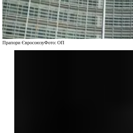
Прапори Євросоюзу
Фото: ОП