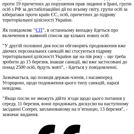
проти 19 причетних до порушення прав людини в Ірані, групи
осіб з РФ за дестабілізаційні дії по всьому світу, групи осіб за
кібератаки проти країн ЄС, осіб, причетних до підриву
територіальної цілісності України.
Як повідомляє "
ЄП
", в останньому випадку йдеться про
включення в наявний список ще кількох нових осіб.
"У другій половині дня посли обговорять продовження вже
діючих персональних санкцій які стосуються підриву
територіальної цілісності України ще на пів року – що треба
зробити до 15 березня, інакше санкції, які вже застосовані до
понад 2500 осіб, будуть зняті", - йдеться у повідомленні.
Зазначається, що позиція держав-членів, і насамперед
Угорщини, щодо подовження цього типу санкцій, наразі
невідома.
"Якщо посли не зможуть дійти згоди щодо цього питання у
середу, 11 березня, вони продовжать дискусію на наступному
засіданні Coreper, запланованому на п’ятницю, 13 березня", -
зазначає видання.