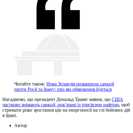
Читайте також:
Нова Зеландія розширила санкції
проти Росії та Ірану: про які обмеження йдеться
Нагадмємо, що президент Дональд Трамп заявив, що
США
частково знімають санкції, пов’язані із торгівлею нафтою
, щоб
стримати різке зростання цін на енергоносії на тлі бойових дій
в Ірані.
Автор