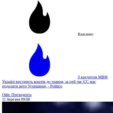
Важливо
З кредитом МВФ
Україні вистачить коштів до травня, за цей час ЄС має
подолати вето Угорщини, - Politico
Офіс Президента
11 березня 09:08