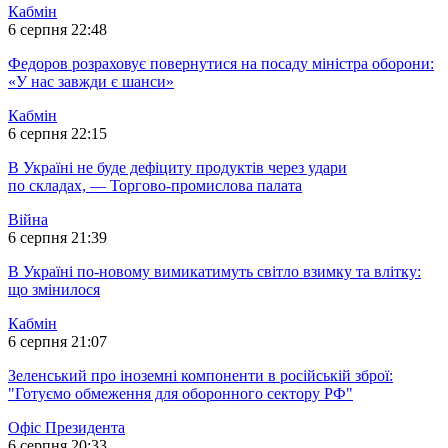
Кабмін
6 серпня 22:48
Федоров розраховує повернутися на посаду міністра оборони:
«У нас завжди є шанси»
Кабмін
6 серпня 22:15
В Україні не буде дефіциту продуктів через удари
по складах, — Торгово-промислова палата
Війна
6 серпня 21:39
В Україні по-новому вимикатимуть світло взимку та влітку:
що змінилося
Кабмін
6 серпня 21:07
Зеленський про іноземні компоненти в російській зброї:
"Готуємо обмеження для оборонного сектору РФ"
Офіс Президента
6 серпня 20:33