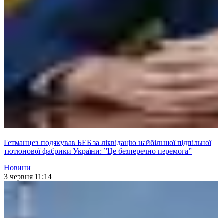
Гетманцев подякував БЕБ за ліквідацію найбільшої підпільної
тютюнової фабрики України: ”Це безперечно перемога”
Новини
3 червня 11:14