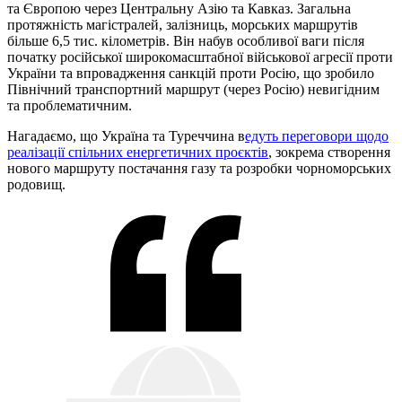
та Європою через Центральну Азію та Кавказ. Загальна
протяжність магістралей, залізниць, морських маршрутів
більше 6,5 тис. кілометрів. Він набув особливої ваги після
початку російської широкомасштабної військової агресії проти
України та впровадження санкцій проти Росію, що зробило
Північний транспортний маршрут (через Росію) невигідним
та проблематичним.
Нагадаємо, що Україна та Туреччина в
едуть переговори щодо
реалізації спільних енергетичних проєктів
, зокрема створення
нового маршруту постачання газу та розробки чорноморських
родовищ.