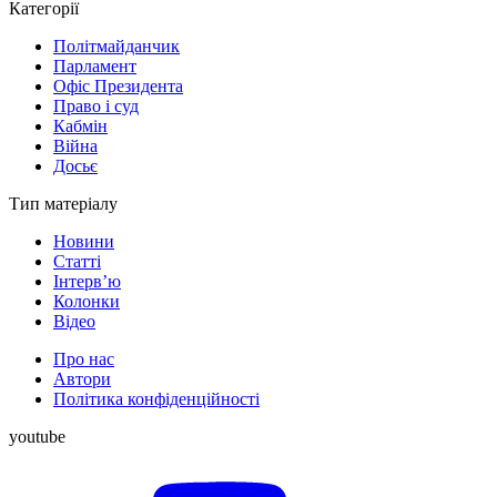
Категорії
Політмайданчик
Парламент
Офіс Президента
Право і суд
Кабмін
Війна
Досьє
Тип матеріалу
Новини
Статті
Інтерв’ю
Колонки
Відео
Про нас
Автори
Політика конфіденційності
youtube