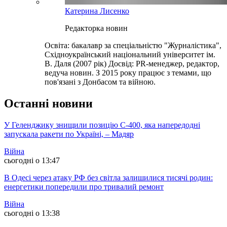
Катерина Лисенко
Редакторка новин
Освіта: бакалавр за спеціальністю "Журналістика",
Східноукраїнський національний університет ім.
В. Даля (2007 рік) Досвід: PR-менеджер, редактор,
ведуча новин. З 2015 року працює з темами, що
пов'язані з Донбасом та війною.
Останні новини
У Геленджику знищили позицію С-400, яка напередодні
запускала ракети по Україні, – Мадяр
Війна
сьогодні о 13:47
В Одесі через атаку РФ без світла залишилися тисячі родин:
енергетики попередили про тривалий ремонт
Війна
сьогодні о 13:38