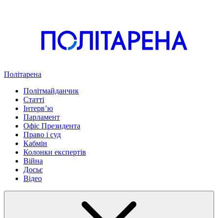
Політарена
Політмайданчик
Статті
Інтервʼю
Парламент
Офіс Президента
Право і суд
Кабмін
Колонки експертів
Війна
Досьє
Відео