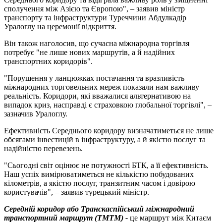
сполучення між Азією та Європою", – заявив міністр
транспорту та інфраструктури Туреччини Абдулкадір
Уралоглу на церемонії відкриття.
Він також наголосив, що сучасна міжнародна торгівля
потребує "не лише нових маршрутів, а й надійних
транспортних коридорів".
"Порушення у ланцюжках постачання та вразливість
міжнародних торговельних мереж показали нам важливу
реальність. Коридори, які вважалися альтернативою на
випадок криз, насправді є страховкою глобальної торгівлі", –
зазначив Уралоглу.
Ефективність Середнього коридору визначатиметься не лише
обсягами інвестицій в інфраструктуру, а й якістю послуг та
надійністю перевезень.
"Сьогодні світ оцінює не потужності БТК, а її ефективність.
Наш успіх вимірюватиметься не кількістю побудованих
кілометрів, а якістю послуг, транзитним часом і довірою
користувачів", – заявив турецький міністр.
Середній коридор або Транскаспійський міжнародний
транспортний маршрут (ТМТМ) -
це маршрут між Китаєм