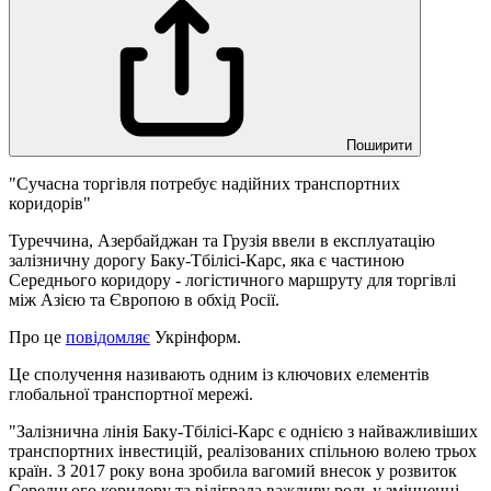
Поширити
"Сучасна торгівля потребує надійних транспортних
коридорів"
Туреччина, Азербайджан та Грузія ввели в експлуатацію
залізничну дорогу Баку-Тбілісі-Карс, яка є частиною
Середнього коридору - логістичного маршруту для торгівлі
між Азією та Європою в обхід Росії.
Про це
повідомляє
Укрінформ.
Це сполучення називають одним із ключових елементів
глобальної транспортної мережі.
"Залізнична лінія Баку-Тбілісі-Карс є однією з найважливіших
транспортних інвестицій, реалізованих спільною волею трьох
країн. З 2017 року вона зробила вагомий внесок у розвиток
Середнього коридору та відіграла важливу роль у зміцненні