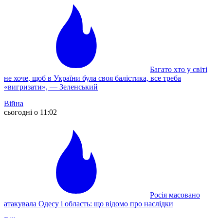
Багато хто у світі
не хоче, щоб в України була своя балістика, все треба
«вигризати», — Зеленський
Війна
сьогодні о 11:02
Росія масовано
атакувала Одесу і область: що відомо про наслідки