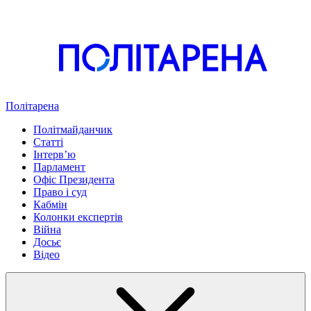
Політарена
Політмайданчик
Статті
Інтервʼю
Парламент
Офіс Президента
Право і суд
Кабмін
Колонки експертів
Війна
Досьє
Відео