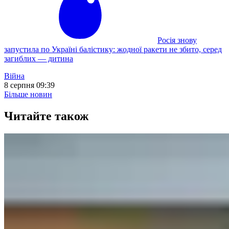
Росія знову
запустила по Україні балістику: жодної ракети не збито, серед
загиблих — дитина
Війна
8 серпня 09:39
Більше новин
Читайте також