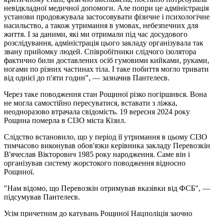
невідкладної медичної допомоги. Але попри це адміністрація
установи продовжувала застосовувати фізичне і психологічне
насильство, а також утримання в умовах, небезпечних для
життя. І за даними, які ми отримали під час досудового
розслідування, адміністрація цього закладу організувала так
звану прийомку людей. Співробітники слідчого ізолятора
фактично били доставлених осіб гумовими кийками, руками,
ногами по різних частинах тіла. І таке побиття могло тривати
від однієї до п'яти годин", — зазначив Пантелеєв.
Через таке поводження стан Рощиної різко погіршився. Вона
не могла самостійно пересуватися, вставати з ліжка,
неодноразово втрачала свідомість. 19 вересня 2024 року
Рощина померла в СІЗО міста Кізил.
Слідство встановило, що у період її утримання в цьому СІЗО
тимчасово виконував обов'язки керівника закладу Перевозкін
В'ячеслав Вікторович 1985 року народження. Саме він і
організував систему жорстокого поводження відносно
Рощиної.
"Нам відомо, що Перевозкін отримував вказівки від ФСБ", —
підсумував Пантелеєв.
Усім причетним до катувань Рощиної Нацполіція заочно