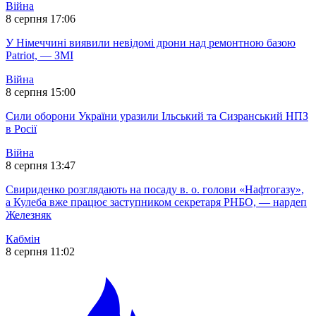
Війна
8 серпня 17:06
У Німеччині виявили невідомі дрони над ремонтною базою
Patriot, — ЗМІ
Війна
8 серпня 15:00
Сили оборони України уразили Ільський та Сизранський НПЗ
в Росії
Війна
8 серпня 13:47
Свириденко розглядають на посаду в. о. голови «Нафтогазу»,
а Кулеба вже працює заступником секретаря РНБО, — нардеп
Железняк
Кабмін
8 серпня 11:02