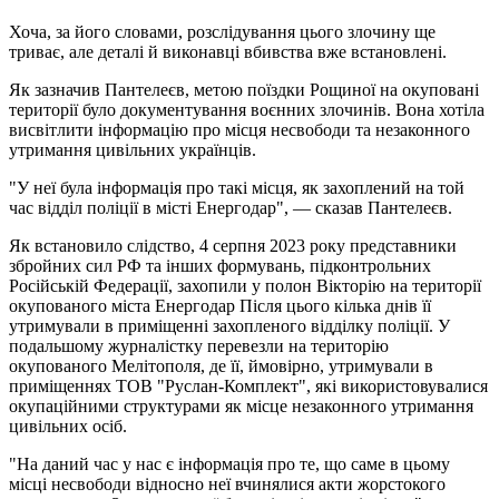
Хоча, за його словами, розслідування цього злочину ще
триває, але деталі й виконавці вбивства вже встановлені.
Як зазначив Пантелеєв, метою поїздки Рощиної на окуповані
території було документування воєнних злочинів. Вона хотіла
висвітлити інформацію про місця несвободи та незаконного
утримання цивільних українців.
"У неї була інформація про такі місця, як захоплений на той
час відділ поліції в місті Енергодар", — сказав Пантелеєв.
Як встановило слідство, 4 серпня 2023 року представники
збройних сил РФ та інших формувань, підконтрольних
Російській Федерації, захопили у полон Вікторію на території
окупованого міста Енергодар Після цього кілька днів її
утримували в приміщенні захопленого відділку поліції. У
подальшому журналістку перевезли на територію
окупованого Мелітополя, де її, ймовірно, утримували в
приміщеннях ТОВ "Руслан-Комплект", які використовувалися
окупаційними структурами як місце незаконного утримання
цивільних осіб.
"На даний час у нас є інформація про те, що саме в цьому
місці несвободи відносно неї вчинялися акти жорстокого