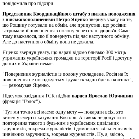
повідомила про підозри.
Представник Координаційного штабу з питань поводження
з військовополоненими Петро Яценко
звернув увагу на те,
що Рощину готували на обмін, але припустив, що росіяни
затримали її повернення з полону через стан здоров'я. Саме
тому вважалося, що її повернуть під час наступного обміну.
Але до наступного обміну вона не дожила.
Яценко звернув увагу, що наразі відомо близько 300 місць
утримання українських громадян на території Росії і доступу
до них в України немає.
"Повернення журналістів із полону ускладнене. Росія на їх
повернення не погоджується і дуже складно йде на контакт",
— резюмував Яценко.
Підсумок засідання ТСК підбив
нардеп Ярослав Юрчишин
(фракція "Голос").
"Тут ми точно всі маємо одну мету — покарати всіх, хто
винен у смерті і катуванні Вікторії. А також не допустити
повторення такого з будь-ким з українських цивільних
заручників, зокрема журналістів, і домогтися звільнення всіх
цивільних заручників, зокрема журналістів. Ну, а, звісно,