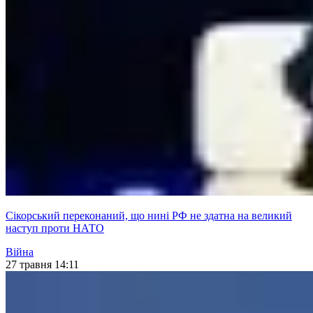
Сікорський переконаний, що нині РФ не здатна на великий
наступ проти НАТО
Війна
27 травня 14:11