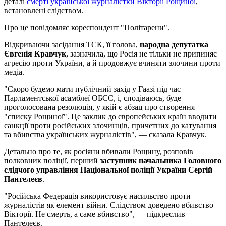
деталі
смерті української журналістки Вікторії Рощиної
,
встановлені слідством.
Про це повідомляє кореспондент "Політарени".
Відкриваючи засідання ТСК, її голова,
народна депутатка
Євгенія Кравчук
, зазначила, що Росія не тільки не припиняє
агресію проти України, а й продовжує вчиняти злочини проти
медіа.
"Скоро будемо мати публічний захід у Гаазі під час
Парламентської асамблеї ОБСЄ, і, сподіваюсь, буде
проголосована резолюція, у якій є абзац про створення
"списку Рощиної". Це заклик до європейських країн вводити
санкції проти російських злочинців, причетних до катування
та вбивства українських журналістів", — сказала Кравчук.
Детально про те, як росіяни вбивали Рощину, розповів
полковник поліції, перший
заступник начальника Головного
слідчого управління Національної поліції України Сергій
Пантелеєв
.
"Російська Федерація використовує насильство проти
журналістів як елемент війни. Слідством доведено вбивство
Вікторії. Не смерть, а саме вбивство", — підкреслив
Пантелеєв.