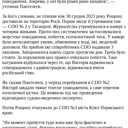
поводження. Зокрема, у неї були різані рани кінцівок", —
уточнив Пантелеєв.
За його словами, не пізніше ніж 30 грудня 2023 року Рощину
доставили на територію Росії. Перше місце її утримання там
— СІЗО № 2 у Таганрозі. Журналістка утримувалася в камері з
чотирма жінками. Проти них систематично застосовувалися
жорстоке поводження, побиття, психологічний тиск. У камері
були антисанітарні умови, обмеження у воді, їжі, медичній
допомозі. На прийом їжі співробітники СІЗО надавали 3
хвилини. Заборонялося навіть сідати протягом дня. Треба було
стояти. За порушення цих правил очікувало побиття. Таке
катування відбувалося через те, що Вікторія відмовилася
співпрацювати з адміністрацією, відмовилася вчити
російський гімн.
Як сказав Пантелеєв, у період перебування в СІЗО №2
Вікторії завдали тяжке тілесне ушкодження, а саме перелом
потиличної кістки. Це виявили під час проведення
відповідних судово-медичних експертиз.
Потім Рощину етапували до СІЗО №3 міста Кізел Пермського
краю.
"На момент прибуття туди вона вже була фактично в
критичному стані, фізично виснажена, постійно потребувала