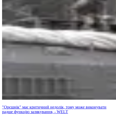
"Орєшнік" має критичний недолік, тому може виконувати
радше функцію залякування, - WELT