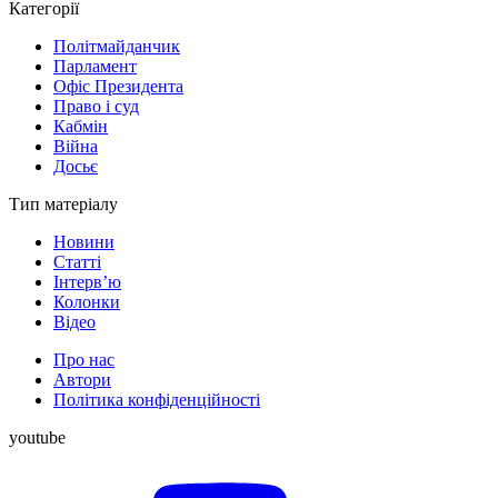
Категорії
Політмайданчик
Парламент
Офіс Президента
Право і суд
Кабмін
Війна
Досьє
Тип матеріалу
Новини
Статті
Інтерв’ю
Колонки
Відео
Про нас
Автори
Політика конфіденційності
youtube