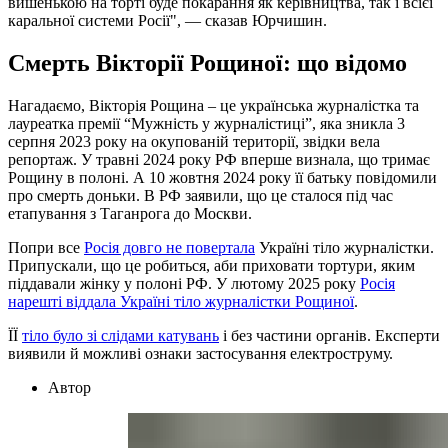
вишенькою на торті буде покарання як керівництва, так і всієї
каральної системи Росії", — сказав Юрчишин.
Смерть Вікторії Рощиної: що відомо
Нагадаємо, Вікторія Рощина – це українська журналістка та
лауреатка премії “Мужність у журналістиці”, яка зникла 3
серпня 2023 року на окупованій території, звідки вела
репортаж. У травні 2024 року РФ вперше визнала, що тримає
Рощину в полоні. А 10 жовтня 2024 року її батьку повідомили
про смерть доньки. В РФ заявили, що це сталося під час
етапування з Таганрога до Москви.
Попри все
Росія довго не повертала
Україні тіло журналістки.
Припускали, що це робиться, аби приховати тортури, яким
піддавали жінку у полоні РФ. У лютому 2025 року
Росія
нарешті віддала Україні тіло журналістки Рощиної
.
ЇЇ
тіло було зі слідами катувань
і без частини органів. Експерти
виявили й можливі ознаки застосування електроструму.
Автор