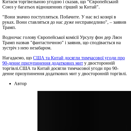
Китаєм торгівельною угодою і сказав, що "Європейський
Союз у багатьох відношеннях гірший за Китай".
"Вони значно поступляться. Побачите. У нас всі козирі в
руках. Вони ставляться до нас дуже несправедливо", – заявив
Трамп.
Водночас голову Європейської комісії Урсулу фон дер Ляєн
Трамп назвав "фантастичною" і заявив, що сподівається на
зустріч з нею незабаром.
Нагадаємо, що
США та Китай досягли тимчасової угоди про
90-денне призупинення додаткових мит
у двосторонній
торгівлі.США та Китай досягли тимчасової угоди про 90-
денне призупинення додаткових мит у двосторонній торгівлі.
Автор