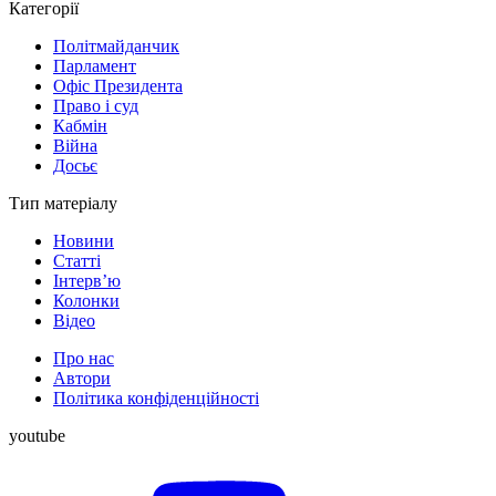
Категорії
Політмайданчик
Парламент
Офіс Президента
Право і суд
Кабмін
Війна
Досьє
Тип матеріалу
Новини
Статті
Інтерв’ю
Колонки
Відео
Про нас
Автори
Політика конфіденційності
youtube