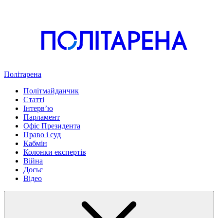
Політарена
Політмайданчик
Статті
Інтервʼю
Парламент
Офіс Президента
Право і суд
Кабмін
Колонки експертів
Війна
Досьє
Відео