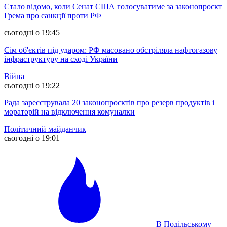
Стало відомо, коли Сенат США голосуватиме за законопроєкт
Грема про санкції проти РФ
сьогодні о 19:45
Сім об'єктів під ударом: РФ масовано обстріляла нафтогазову
інфраструктуру на сході України
Війна
сьогодні о 19:22
Рада зареєструвала 20 законопроєктів про резерв продуктів і
мораторій на відключення комуналки
Політичний майданчик
сьогодні о 19:01
В Подільському