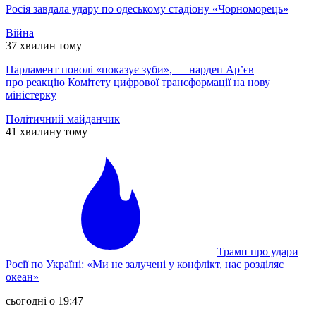
Росія завдала удару по одеському стадіону «Чорноморець»
Війна
37 хвилин тому
Парламент поволі «показує зуби», — нардеп Ар’єв
про реакцію Комітету цифрової трансформації на нову
міністерку
Політичний майданчик
41 хвилину тому
Трамп про удари
Росії по Україні: «Ми не залучені у конфлікт, нас розділяє
океан»
сьогодні о 19:47