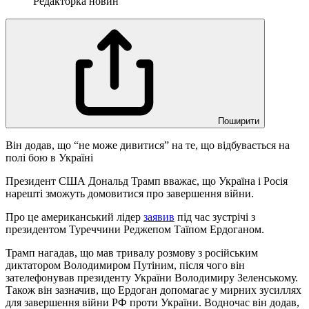
Редакторка новин
Поширити
Він додав, що “не може дивитися” на те, що відбувається на
полі бою в Україні
Президент США Дональд Трамп вважає, що Україна і Росія
нарешті зможуть домовитися про завершення війни.
Про це американський лідер
заявив
під час зустрічі з
президентом Туреччини Реджепом Таїпом Ердоганом.
Трамп нагадав, що мав тривалу розмову з російським
диктатором Володимиром Путіним, після чого він
зателефонував президенту України Володимиру Зеленському.
Також він зазначив, що Ердоган допомагає у мирних зусиллях
для завершення війни РФ проти України. Водночас він додав,