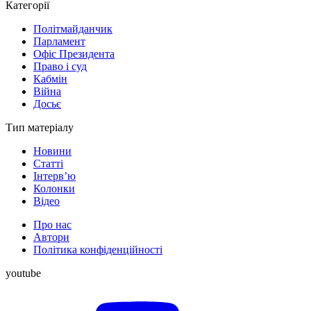
Категорії
Політмайданчик
Парламент
Офіс Президента
Право і суд
Кабмін
Війна
Досьє
Тип матеріалу
Новини
Статті
Інтерв’ю
Колонки
Відео
Про нас
Автори
Політика конфіденційності
youtube