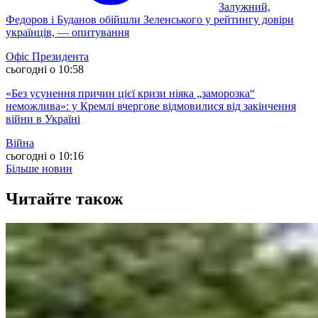
Залужний,
Федоров і Буданов обійшли Зеленського у рейтингу довіри
українців, — опитування
Офіс Президента
сьогодні о 10:58
«Без усунення причин цієї кризи ніяка „заморозка“
неможлива»: у Кремлі вчергове відмовилися від закінчення
війни в Україні
Війна
сьогодні о 10:16
Більше новин
Читайте також