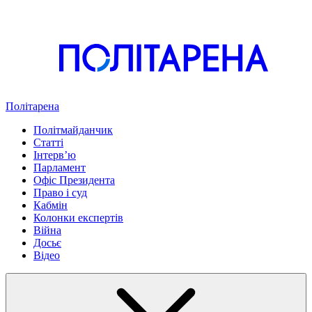
Політарена
Політмайданчик
Статті
Інтервʼю
Парламент
Офіс Президента
Право і суд
Кабмін
Колонки експертів
Війна
Досьє
Відео