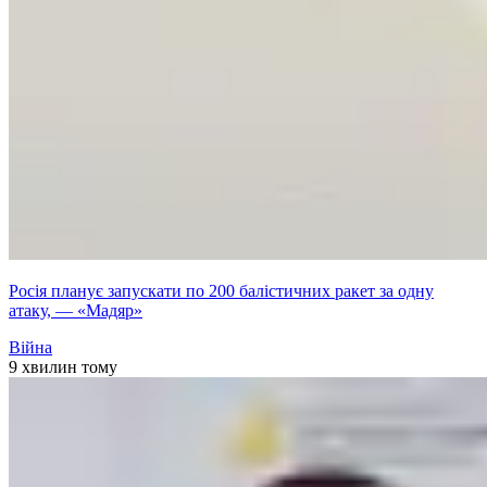
Росія планує запускати по 200 балістичних ракет за одну
атаку, — «Мадяр»
Війна
9 хвилин тому