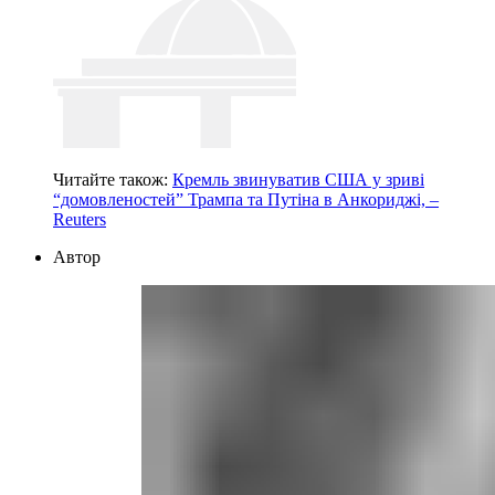
Читайте також:
Кремль звинуватив США у зриві
“домовленостей” Трампа та Путіна в Анкориджі, –
Reuters
Автор