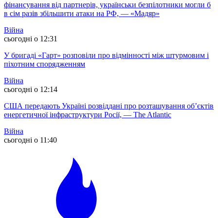
фінансування від партнерів, українськи безпілотники могли б
в сім разів збільшити атаки на РФ, — «Мадяр»
Війна
сьогодні о 12:31
У бригаді «Гарт» розповіли про відмінності між штурмовим і
піхотним спорядженням
Війна
сьогодні о 12:14
США передають Україні розвіддані про розташування об’єктів
енергетичної інфраструктури Росії, — The Atlantic
Війна
сьогодні о 11:40