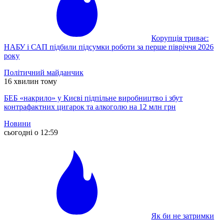
Корупція триває:
НАБУ і САП підбили підсумки роботи за перше півріччя 2026
року
Політичний майданчик
16 хвилин тому
БЕБ «накрило» у Києві підпільне виробництво і збут
контрафактних цигарок та алкоголю на 12 млн грн
Новини
сьогодні о 12:59
Як би не затримки