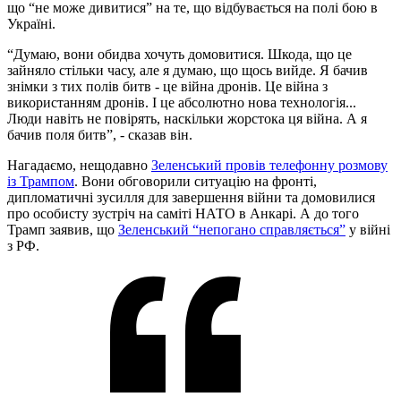
що “не може дивитися” на те, що відбувається на полі бою в
Україні.
“Думаю, вони обидва хочуть домовитися. Шкода, що це
зайняло стільки часу, але я думаю, що щось вийде. Я бачив
знімки з тих полів битв - це війна дронів. Це війна з
використанням дронів. І це абсолютно нова технологія...
Люди навіть не повірять, наскільки жорстока ця війна. А я
бачив поля битв”, - сказав він.
Нагадаємо, нещодавно
Зеленський провів телефонну розмову
із Трампом
. Вони обговорили ситуацію на фронті,
дипломатичні зусилля для завершення війни та домовилися
про особисту зустріч на саміті НАТО в Анкарі. А до того
Трамп заявив, що
Зеленський “непогано справляється”
у війні
з РФ.