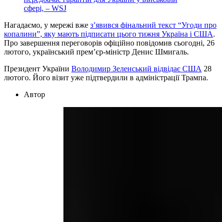
сфері, – WSJ
Нагадаємо, у мережі вже
з’явився фінальний текст “Угоди про
копалини”, яку мають підписати цього тижня Україна і США
.
Про завершення переговорів офіційно повідомив сьогодні, 26
лютого, український прем’єр-міністр Денис Шмигаль.
Президент України
Володимир Зеленський відвідає США
28
лютого. Його візит уже підтвердили в адміністрації Трампа.
Автор