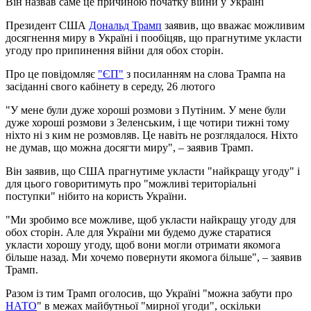
Він назвав саме це причиною початку війни у Україні
Президент США
Дональд Трамп
заявив, що вважає можливим
досягнення миру в Україні і пообіцяв, що прагнутиме укласти
угоду про припинення війни для обох сторін.
Про це повідомляє
"ЄП"
з посиланням на слова Трампа на
засіданні свого кабінету в середу, 26 лютого
"У мене були дуже хороші розмови з Путіним. У мене були
дуже хороші розмови з Зеленським, і ще чотири тижні тому
ніхто ні з ким не розмовляв. Це навіть не розглядалося. Ніхто
не думав, що можна досягти миру", – заявив Трамп.
Він заявив, що США прагнутиме укласти "найкращу угоду" і
для цього говоритимуть про "можливі територіальні
поступки" нібито на користь України.
"Ми зробимо все можливе, щоб укласти найкращу угоду для
обох сторін. Але для України ми будемо дуже старатися
укласти хорошу угоду, щоб вони могли отримати якомога
більше назад. Ми хочемо повернути якомога більше", – заявив
Трамп.
Разом із тим Трамп оголосив, що Україні "можна забути про
НАТО
" в межах майбутньої "мирної угоди", оскільки