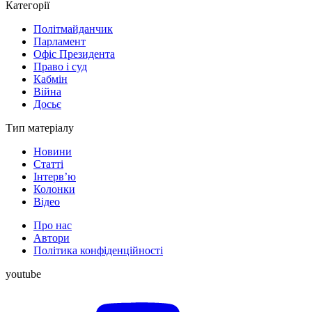
Категорії
Політмайданчик
Парламент
Офіс Президента
Право і суд
Кабмін
Війна
Досьє
Тип матеріалу
Новини
Статті
Інтерв’ю
Колонки
Відео
Про нас
Автори
Політика конфіденційності
youtube