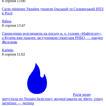
8 серпня 15:00
Сили оборони України уразили Ільський та Сизранський НПЗ
в Росії
Війна
8 серпня 13:47
Свириденко розглядають на посаду в. о. голови «Нафтогазу»,
а Кулеба вже працює заступником секретаря РНБО, — нардеп
Железняк
Кабмін
8 серпня 11:02
Росія знову
запустила по Україні балістику: жодної ракети не збито, серед
загиблих — дитина