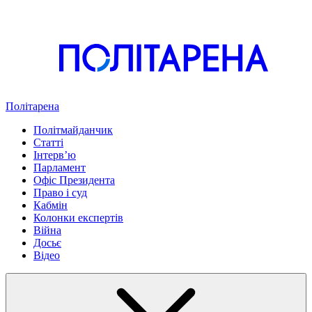
Політарена
Політмайданчик
Статті
Інтервʼю
Парламент
Офіс Президента
Право і суд
Кабмін
Колонки експертів
Війна
Досьє
Відео