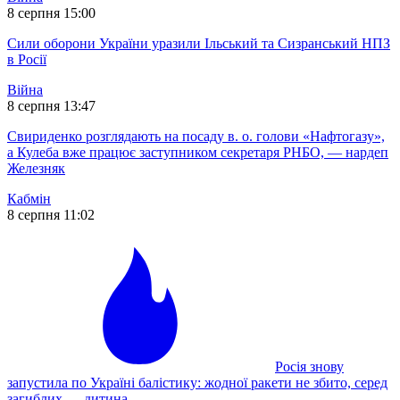
8 серпня 15:00
Сили оборони України уразили Ільський та Сизранський НПЗ
в Росії
Війна
8 серпня 13:47
Свириденко розглядають на посаду в. о. голови «Нафтогазу»,
а Кулеба вже працює заступником секретаря РНБО, — нардеп
Железняк
Кабмін
8 серпня 11:02
Росія знову
запустила по Україні балістику: жодної ракети не збито, серед
загиблих — дитина