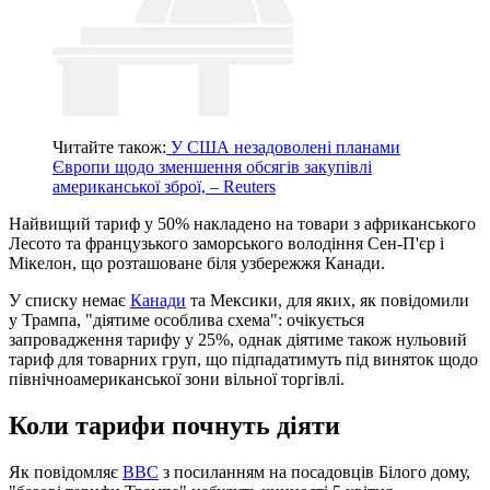
Читайте також:
У США незадоволені планами
Європи щодо зменшення обсягів закупівлі
американської зброї, – Reuters
Найвищий тариф у 50% накладено на товари з африканського
Лесото та французького заморського володіння Сен-П'єр і
Мікелон, що розташоване біля узбережжя Канади.
У списку немає
Канади
та Мексики, для яких, як повідомили
у Трампа, "діятиме особлива схема": очікується
запровадження тарифу у 25%, однак діятиме також нульовий
тариф для товарних груп, що підпадатимуть під виняток щодо
північноамериканської зони вільної торгівлі.
Коли тарифи почнуть діяти
Як повідомляє
BBC
з посиланням на посадовців Білого дому,