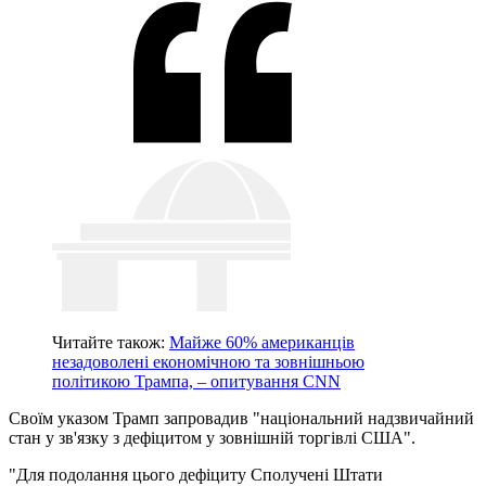
Читайте також:
Майже 60% американців
незадоволені економічною та зовнішньою
політикою Трампа, – опитування CNN
Своїм указом Трамп запровадив "національний надзвичайний
стан у зв'язку з дефіцитом у зовнішній торгівлі США".
"Для подолання цього дефіциту Сполучені Штати