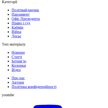
Категорії
Політмайданчик
Парламент
Офіс Президента
Право і суд
Кабмін
Війна
Досьє
Тип матеріалу
Новини
Статті
Інтерв’ю
Колонки
Відео
Про нас
Автори
Політика конфіденційності
youtube