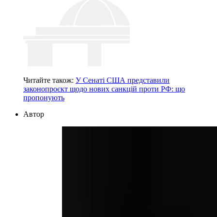
Читайте також:
У Сенаті США представили
законопроєкт щодо нових санкцій проти РФ: що
пропонують
Автор