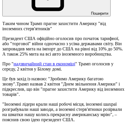
Поширити
Таким чином Трамп прагне захистити Америку "від
іноземних стерв'ятників"
Президент США офіційно оголосив про початок тарифної,
або "торгової" війни одночасно з усіма державами світу. Він
запровадив мита на імпорт до США на рівні від 10% до 50%.
А також 25% мита на всі авто іноземного виробництва.
Про "
надзвичайний стан в економіці
" Трамп оголосив у
середу, 2 квітня у Білому домі.
Це був захід із назвою: "Зробимо Америку багатою
знову".Трамп назвав 2 квітня "Днем звільнення Америки" і
підкреслив, що він "прагне захистити Америку від іноземних
товарів".
"Іноземні лідери крали наші робочі місця, іноземні шахраї
розграбували наші заводи, а іноземні стерв'ятники розірвали
на шматки нашу колись прекрасну американську мрію", –
пояснив свою ідею президент США.