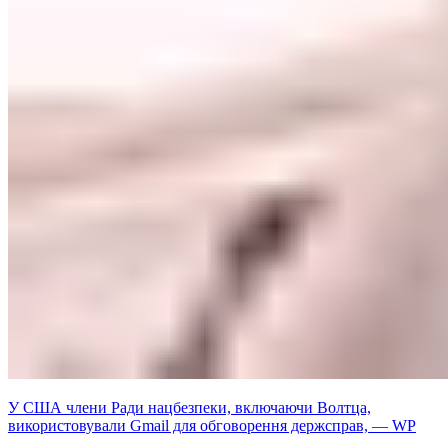
У США члени Ради нацбезпеки, включаючи Волтца,
використовували Gmail для обговорення держсправ, — WP