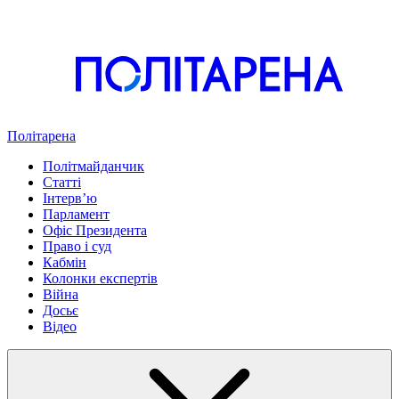
Політарена
Політмайданчик
Статті
Інтервʼю
Парламент
Офіс Президента
Право і суд
Кабмін
Колонки експертів
Війна
Досьє
Відео