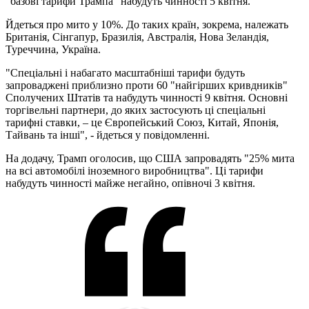
"базові тарифи Трампа" набудуть чинності 5 квітня.
Йдеться про мито у 10%. До таких країн, зокрема, належать
Британія, Сінгапур, Бразилія, Австралія, Нова Зеландія,
Туреччина, Україна.
"Спеціальні і набагато масштабніші тарифи будуть
запроваджені приблизно проти 60 "найгірших кривдників"
Сполучених Штатів та набудуть чинності 9 квітня. Основні
торгівельні партнери, до яких застосують ці спеціальні
тарифні ставки, – це Європейський Союз, Китай, Японія,
Тайвань та інші", - йдеться у повідомленні.
На додачу, Трамп оголосив, що США запровадять "25% мита
на всі автомобілі іноземного виробництва". Ці тарифи
набудуть чинності майже негайно, опівночі 3 квітня.