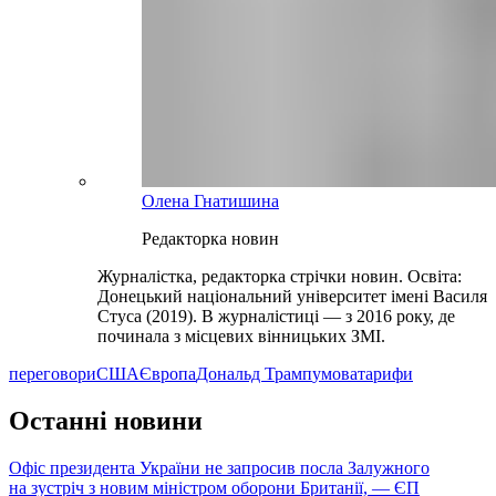
Олена Гнатишина
Редакторка новин
Журналістка, редакторка стрічки новин. Освіта:
Донецький національний університет імені Василя
Стуса (2019). В журналістиці — з 2016 року, де
починала з місцевих вінницьких ЗМІ.
переговори
США
Європа
Дональд Трамп
умова
тарифи
Останні новини
Офіс президента України не запросив посла Залужного
на зустріч з новим міністром оборони Британії, — ЄП