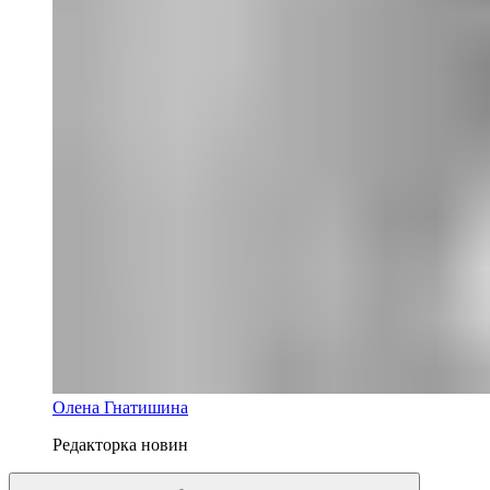
Олена Гнатишина
Редакторка новин