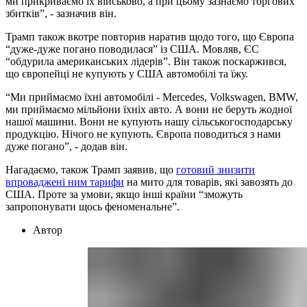
ми прикриваємо їх військово, а при цьому зазнаємо торгових
збитків”, - зазначив він.
Трамп також вкотре повторив наратив щодо того, що Європа
“дуже-дуже погано поводилася” із США. Мовляв, ЄС
“обдурила американських лідерів”. Він також поскаржився,
що європейці не купують у США автомобілі та їжу.
“Ми приймаємо їхні автомобілі - Mercedes, Volkswagen, BMW,
ми приймаємо мільйони їхніх авто. А вони не беруть жодної
нашої машини. Вони не купують нашу сільськогосподарську
продукцію. Нічого не купують. Європа поводиться з нами
дуже погано”, - додав він.
Нагадаємо, також Трамп заявив, що
готовий знизити
впроваджені ним тарифи
на мито для товарів, які завозять до
США. Проте за умови, якщо інші країни “зможуть
запропонувати щось феноменальне”.
Автор