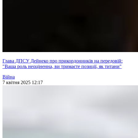
Глава ДПСУ Дейнеко про прикордонників на передовій:
"Ваша роль неоціненна, ви тримаєте позиції, як титани"
Війна
7 квітня 2025 12:17