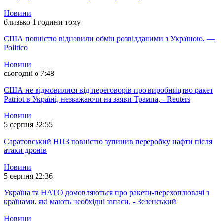
Новини
близько 1 години тому
США повністю відновили обмін розвідданими з Україною, —
Politico
Новини
сьогодні о 7:48
США не відмовилися від переговорів про виробництво ракет
Patriot в Україні, незважаючи на заяви Трампа, - Reuters
Новини
5 серпня 22:55
Саратовський НПЗ повністю зупинив переробку нафти після
атаки дронів
Новини
5 серпня 22:36
Україна та НАТО домовляються про ракети-перехоплювачі з
країнами, які мають необхідні запаси, - Зеленський
Новини