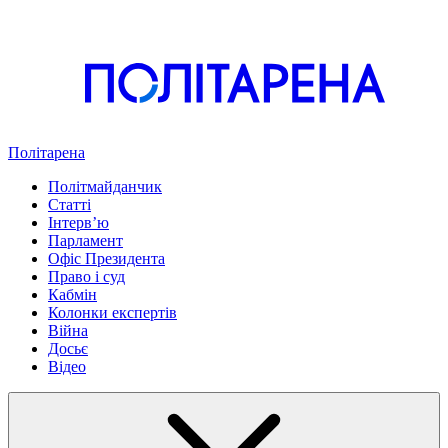
Політарена
Політмайданчик
Статті
Інтервʼю
Парламент
Офіс Президента
Право і суд
Кабмін
Колонки експертів
Війна
Досьє
Відео