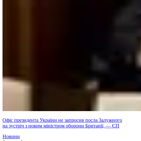
Офіс президента України не запросив посла Залужного
на зустріч з новим міністром оборони Британії, — ЄП
Новини