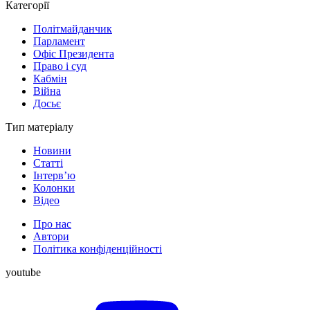
Категорії
Політмайданчик
Парламент
Офіс Президента
Право і суд
Кабмін
Війна
Досьє
Тип матеріалу
Новини
Статті
Інтерв’ю
Колонки
Відео
Про нас
Автори
Політика конфіденційності
youtube