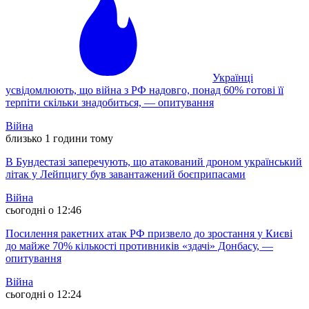
Українці
усвідомлюють, що війна з РФ надовго, понад 60% готові її
терпіти скільки знадобиться, — опитування
Війна
близько 1 години тому
В Бундестазі заперечують, що атакований дроном український
літак у Лейпцигу був завантажений боєприпасами
Війна
сьогодні о 12:46
Посилення ракетних атак РФ призвело до зростання у Києві
до майже 70% кількості противників «здачі» Донбасу, —
опитування
Війна
сьогодні о 12:24