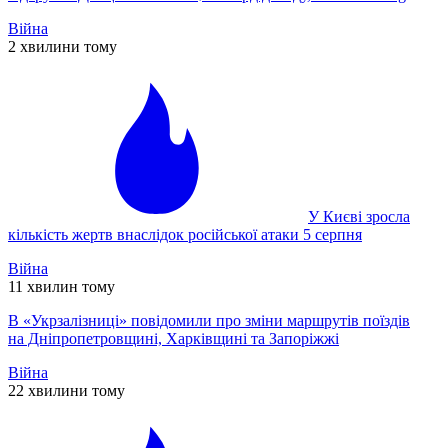
Війна
2 хвилини тому
У Києві зросла
кількість жертв внаслідок російської атаки 5 серпня
Війна
11 хвилин тому
В «Укрзалізниці» повідомили про зміни маршрутів поїздів
на Дніпропетровщині, Харківщині та Запоріжжі
Війна
22 хвилини тому