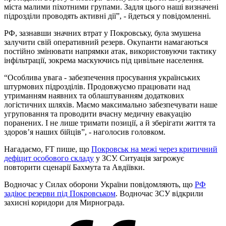
міста малими піхотними групами. Задля цього наші визначені
підрозділи проводять активні дії”, - йдеться у повідомленні.
РФ, зазнавши значних втрат у Покровську, була змушена
залучити свій оперативний резерв. Окупанти намагаються
постійно змінювати напрямки атак, використовуючи тактику
інфільтрації, зокрема маскуючись під цивільне населення.
“Особлива увага - забезпечення просування українських
штурмових підрозділів. Продовжуємо працювати над
утриманням наявних та облаштуванням додаткових
логістичних шляхів. Маємо максимально забезпечувати наше
угруповання та проводити вчасну медичну евакуацію
поранених. І не лише тримати позиції, а й зберігати життя та
здоров’я наших бійців”, - наголосив головком.
Нагадаємо, FT пише, що
Покровськ на межі через критичний
дефіцит особового складу
у ЗСУ. Ситуація загрожує
повторити сценарії Бахмута та Авдіївки.
Водночас у Силах оборони України повідомляють, що
РФ
задіює резерви під Покровськом
. Водночас ЗСУ відкрили
захисні коридори для Мирнограда.