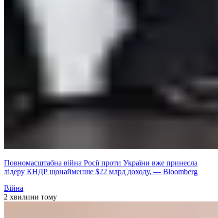
Повномасштабна війна Росії проти України вже принесла
лідеру КНДР щонайменше $22 млрд доходу, — Bloomberg
Війна
2 хвилини тому