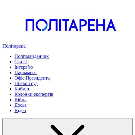
Політарена
Політмайданчик
Статті
Інтервʼю
Парламент
Офіс Президента
Право і суд
Кабмін
Колонки експертів
Війна
Досьє
Відео