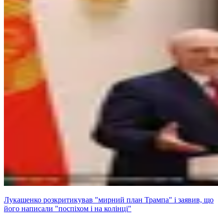
Лукашенко розкритикував "мирний план Трампа" і заявив, що
його написали "поспіхом і на колінці"