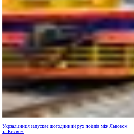
Укрзалізниця запускає щогодинний рух поїздів між Львовом
та Києвом