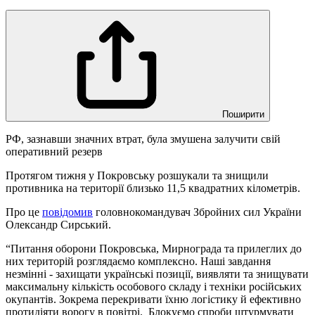
Поширити
РФ, зазнавши значних втрат, була змушена залучити свій
оперативний резерв
Протягом тижня у Покровську розшукали та знищили
противника на території близько 11,5 квадратних кілометрів.
Про це
повідомив
головнокомандувач Збройних сил України
Олександр Сирський.
“Питання оборони Покровська, Мирнограда та прилеглих до
них територій розглядаємо комплексно. Наші завдання
незмінні - захищати українські позиції, виявляти та знищувати
максимальну кількість особового складу і техніки російських
окупантів. Зокрема перекривати їхню логістику й ефективно
протидіяти ворогу в повітрі. Блокуємо спроби штурмувати