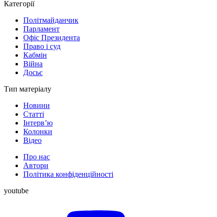
Категорії
Політмайданчик
Парламент
Офіс Президента
Право і суд
Кабмін
Війна
Досьє
Тип матеріалу
Новини
Статті
Інтерв’ю
Колонки
Відео
Про нас
Автори
Політика конфіденційності
youtube