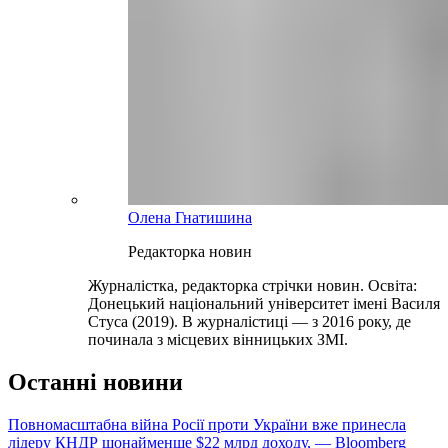
Олена Гнатишина
Редакторка новин
Журналістка, редакторка стрічки новин. Освіта:
Донецький національний університет імені Василя
Стуса (2019). В журналістиці — з 2016 року, де
починала з місцевих вінницьких ЗМІ.
Останні новини
Повномасштабна війна Росії проти України вже принесла
лідеру КНДР щонайменше $22 млрд доходу, — Bloomberg