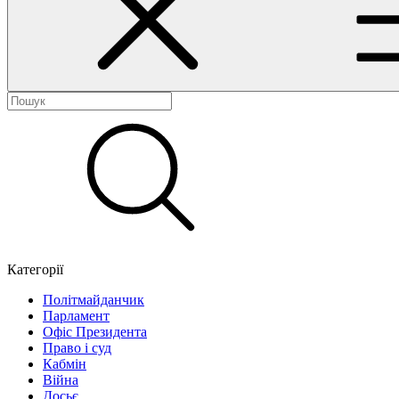
Категорії
Політмайданчик
Парламент
Офіс Президента
Право і суд
Кабмін
Війна
Досьє