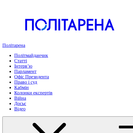
Політарена
Політмайданчик
Статті
Інтервʼю
Парламент
Офіс Президента
Право і суд
Кабмін
Колонки експертів
Війна
Досьє
Відео