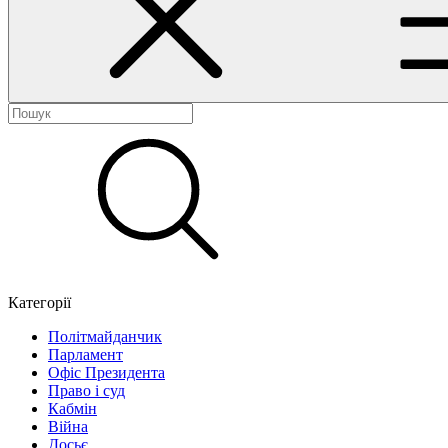
Категорії
Політмайданчик
Парламент
Офіс Президента
Право і суд
Кабмін
Війна
Досьє