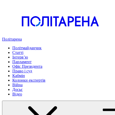
Політарена
Політмайданчик
Статті
Інтервʼю
Парламент
Офіс Президента
Право і суд
Кабмін
Колонки експертів
Війна
Досьє
Відео