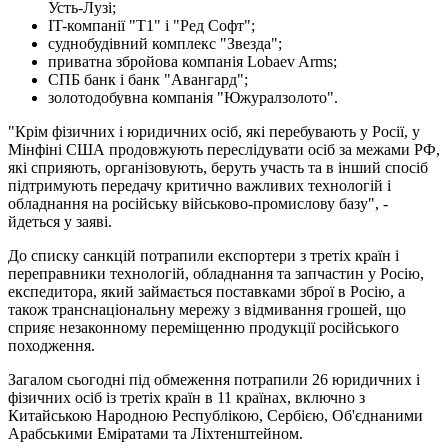
Усть-Лузі;
IT-компанії "Т1" і "Ред Софт";
суднобудівний комплекс "Звезда";
приватна збройова компанія Lobaev Arms;
СПБ банк і банк "Авангард";
золотодобувна компанія "Южуралзолото".
"Крім фізичних і юридичних осіб, які перебувають у Росії, у
Мінфіні США продовжують переслідувати осіб за межами РФ,
які сприяють, організовують, беруть участь та в інший спосіб
підтримують передачу критично важливих технологій і
обладнання на російську військово-промислову базу", -
йдеться у заяві.
До списку санкцій потрапили експортери з третіх країн і
переправники технологій, обладнання та запчастин у Росію,
експедитора, який займається поставками зброї в Росію, а
також транснаціональну мережу з відмивання грошей, що
сприяє незаконному переміщенню продукції російського
походження.
Загалом сьогодні під обмеження потрапили 26 юридичних і
фізичних осіб із третіх країн в 11 країнах, включно з
Китайською Народною Республікою, Сербією, Об'єднаними
Арабськими Еміратами та Ліхтенштейном.