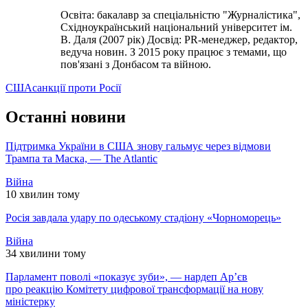
Освіта: бакалавр за спеціальністю "Журналістика",
Східноукраїнський національний університет ім.
В. Даля (2007 рік) Досвід: PR-менеджер, редактор,
ведуча новин. З 2015 року працює з темами, що
пов'язані з Донбасом та війною.
США
санкції проти Росії
Останні новини
Підтримка України в США знову гальмує через відмови
Трампа та Маска, — The Atlantic
Війна
10 хвилин тому
Росія завдала удару по одеському стадіону «Чорноморець»
Війна
34 хвилини тому
Парламент поволі «показує зуби», — нардеп Ар’єв
про реакцію Комітету цифрової трансформації на нову
міністерку