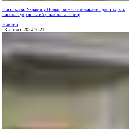
Посольство України у Польщі вимагає покарання для тих, хто
висипав український ріпак на залізниці
Новини
23 лютого 2024 16:21