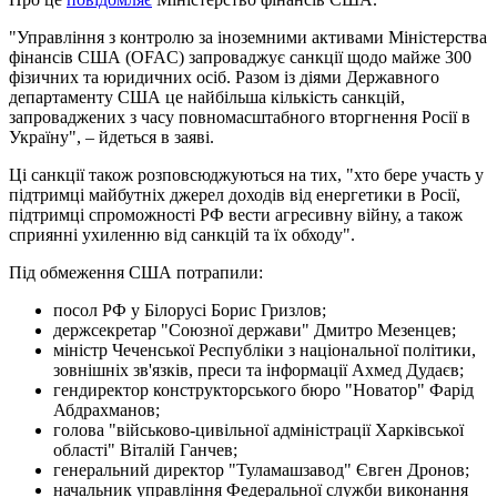
"Управління з контролю за іноземними активами Міністерства
фінансів США (OFAC) запроваджує санкції щодо майже 300
фізичних та юридичних осіб. Разом із діями Державного
департаменту США це найбільша кількість санкцій,
запроваджених з часу повномасштабного вторгнення Росії в
Україну", – йдеться в заяві.
Ці санкції також розповсюджуються на тих, "хто бере участь у
підтримці майбутніх джерел доходів від енергетики в Росії,
підтримці спроможності РФ вести агресивну війну, а також
сприянні ухиленню від санкцій та їх обходу".
Під обмеження США потрапили:
посол РФ у Білорусі Борис Гризлов;
держсекретар "Союзної держави" Дмитро Мезенцев;
міністр Чеченської Республіки з національної політики,
зовнішніх зв'язків, преси та інформації Ахмед Дудаєв;
гендиректор конструкторського бюро "Новатор" Фарід
Абдрахманов;
голова "військово-цивільної адміністрації Харківської
області" Віталій Ганчев;
генеральний директор "Туламашзавод" Євген Дронов;
начальник управління Федеральної служби виконання