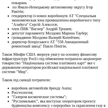
покарань
по Ямало-Ненецькому автономному округу Ігор
Ракітін;
гендиректор із нових виробництв АТ "Специальая
экономическая зона промишленно-виробничого типу
"Алабуга" Сергій Алексєєв;
член ПВК "Вагнер" Андрій Трошев;
депутат парламенту Молдови Марина Таубер;
громадянин Молдови Валерій Копейчин;
директор білоруського АТ "558 Авиационный
ремонтный завод" Павло Пінігін.
Також Мінфін США звернув увагу на основну фінансову
інфраструктуру Росії і під обмеження потрапило акціонерне
товариство "Національна система платіжних карт" яке є
державним оператором російської національної платіжної
системи "Мир".
Також під санкції потрапили:
виробник автомобілів бренду Aurus;
Росгеология;
"Газпром космические системы";
"Русхимальянс", яка виступає оператором проєкту
будівництва комплексу з переробки та скраплення газу в