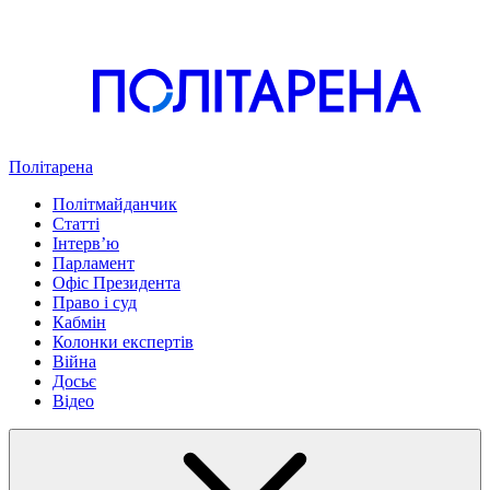
Політарена
Політмайданчик
Статті
Інтервʼю
Парламент
Офіс Президента
Право і суд
Кабмін
Колонки експертів
Війна
Досьє
Відео