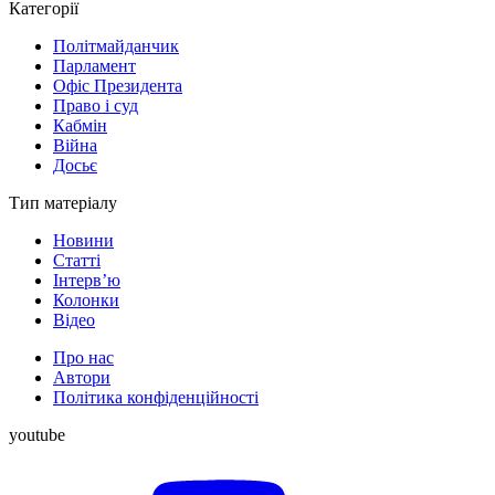
Категорії
Політмайданчик
Парламент
Офіс Президента
Право і суд
Кабмін
Війна
Досьє
Тип матеріалу
Новини
Статті
Інтерв’ю
Колонки
Відео
Про нас
Автори
Політика конфіденційності
youtube