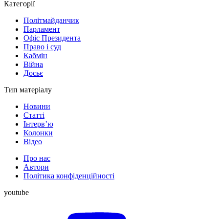
Категорії
Політмайданчик
Парламент
Офіс Президента
Право і суд
Кабмін
Війна
Досьє
Тип матеріалу
Новини
Статті
Інтерв’ю
Колонки
Відео
Про нас
Автори
Політика конфіденційності
youtube