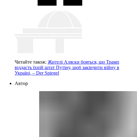
Читайте також:
Жителі Аляски бояться, що Трамп
віддасть їхній штат Путіну, щоб закінчити війну в
Україні, – Der Spiegel
Автор