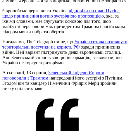
армію з Херсонської та Запорізької областей він не збирається.
Європейські держави та Україна
відповіли на план Путіна
щодо припинення вогню зустрічною пропозицією
, яка, за
їхніми словами, має слугувати основою для того, щоб
майбутні переговори між президентом Трампом і російським
лідером могли набрати обертів.
Нагадаємо, The Telegraph пише, що
Україна готова розглянути
територіальні поступки на користь РФ
заради припинення
війни. Цей варіант підтримують деякі європейські столиці.
Але Зеленський спростував цю інформацію, заявляючи, що
Україна не торгує територіями.
А сьогодні, 13 серпня,
Зеленський і лідери Європи
поговорили з Трампом
напередодні його зустрічі з Путіним.
Згодом він та канцлер Німеччини Фрідріх Мерц зробили
низку спільних заяв.