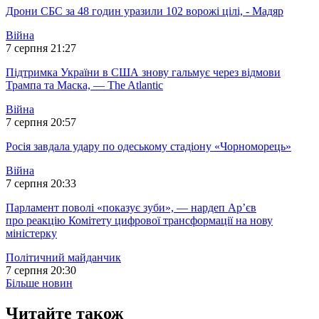
Дрони СБС за 48 годин уразили 102 ворожі цілі, - Мадяр
Війна
7 серпня 21:27
Підтримка України в США знову гальмує через відмови
Трампа та Маска, — The Atlantic
Війна
7 серпня 20:57
Росія завдала удару по одеському стадіону «Чорноморець»
Війна
7 серпня 20:33
Парламент поволі «показує зуби», — нардеп Ар’єв
про реакцію Комітету цифрової трансформації на нову
міністерку
Політичний майданчик
7 серпня 20:30
Більше новин
Читайте також