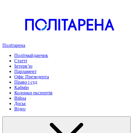
Політарена
Політмайданчик
Статті
Інтервʼю
Парламент
Офіс Президента
Право і суд
Кабмін
Колонки експертів
Війна
Досьє
Відео