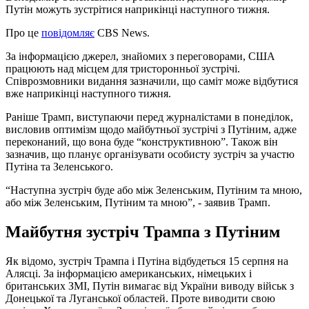
Путін можуть зустрітися наприкінці наступного тижня.
Про це
повідомляє
CBS News.
За інформацією джерел, знайомих з переговорами, США
працюють над місцем для тристоронньої зустрічі.
Співрозмовники видання зазначили, що саміт може відбутися
вже наприкінці наступного тижня.
Раніше Трамп, виступаючи перед журналістами в понеділок,
висловив оптимізм щодо майбутньої зустрічі з Путіним, адже
переконаний, що вона буде “конструктивною”. Також він
зазначив, що планує організувати особисту зустріч за участю
Путіна та Зеленського.
“Наступна зустріч буде або між Зеленським, Путіним та мною,
або між Зеленським, Путіним та мною”, - заявив Трамп.
Майбутня зустріч Трампа з Путіним
Як відомо, зустріч Трампа і Путіна відбудеться 15 серпня на
Алясці. За інформацією американських, німецьких і
британських ЗМІ, Путін вимагає від України виводу військ з
Донецької та Луганської областей. Проте виводити свою