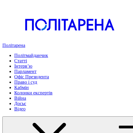
Політарена
Політмайданчик
Статті
Інтервʼю
Парламент
Офіс Президента
Право і суд
Кабмін
Колонки експертів
Війна
Досьє
Відео