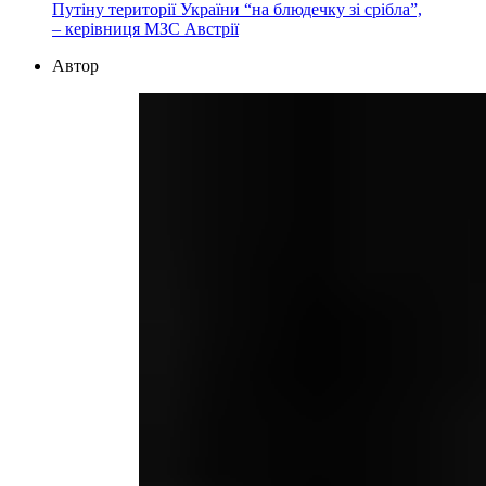
Путіну території України “на блюдечку зі срібла”,
– керівниця МЗС Австрії
Автор