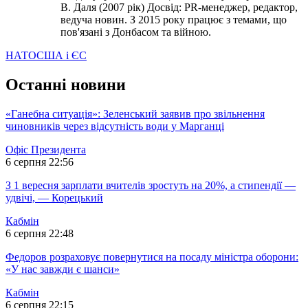
В. Даля (2007 рік) Досвід: PR-менеджер, редактор,
ведуча новин. З 2015 року працює з темами, що
пов'язані з Донбасом та війною.
НАТО
США і ЄС
Останні новини
«Ганебна ситуація»: Зеленський заявив про звільнення
чиновників через відсутність води у Марганці
Офіс Президента
6 серпня 22:56
З 1 вересня зарплати вчителів зростуть на 20%, а стипендії —
удвічі, — Корецький
Кабмін
6 серпня 22:48
Федоров розраховує повернутися на посаду міністра оборони:
«У нас завжди є шанси»
Кабмін
6 серпня 22:15