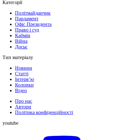
Категорії
Політмайданчик
Парламент
Офіс Президента
Право і суд
Кабмін
Війна
Досьє
Тип матеріалу
Новини
Статті
Інтерв’ю
Колонки
Відео
Про нас
Автори
Політика конфіденційності
youtube