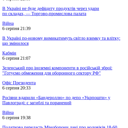
В Україні не буде дефіциту продуктів через удари
по складах, — Торгово-промислова палата
Війна
6 серпня 21:39
В Україні по-новому вимикатимуть світло взимку та влітку:
що змінилося
Кабмін
6 серпня 21:07
Зеленський про іноземні компоненти в російській зброї:
"Готуємо обмеження для оборонного сектору РФ"
Офіс Президента
6 серпня 20:33
Росіяни вдарили «Бандероллю» по депо «Укрпошти» у
Павлограді: є загиблі та поранений
Війна
6 серпня 19:38
Податкова передасть Міноборони дані про чоловіків 18-60