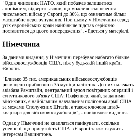
"Один чиновник НАТО, який побажав залишитися
анонімним, відверто заявив, що можливе скорочення
чисельності військ у Європі до 30%, що означатиме більш
масштабне перегрупування. При цьому, у Німеччини серед
усіх європейських країн найбільше підстав серйозно
поставитися до цього попередження", - йдеться у матеріалі.
Німеччина
За даними видання, у Німеччині перебуває набагато більше
військовослужбовців США, ніж у будь-якій іншій країні
Європи.
"Близько 35 тис. американських військовослужбовців
розміщено приблизно в 35 муніципалітетах. До них належать
авіабаза Рамштайн, центральний вузол повітряних операцій і
супутникового зв'язку США; Графенвер, який, за даними
військових, є найбільшим навчальним полігоном армії США
за межами Сполучених Штатів, а також ключова штаб-
квартира для військовослужбовців", - повідомляє видання.
Однак у Німеччині не квапляться панікувати, оскільки
упевнені, що присутність США в Європі також служить
інтересам Вашингтона.