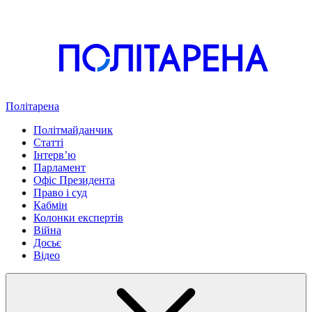
Політарена
Політмайданчик
Статті
Інтервʼю
Парламент
Офіс Президента
Право і суд
Кабмін
Колонки експертів
Війна
Досьє
Відео