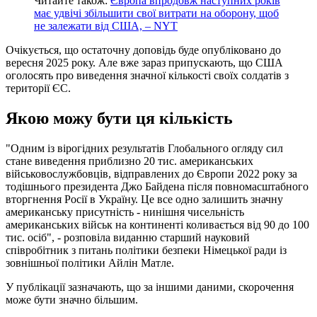
Читайте також:
Європа впродовж наступних років
має удвічі збільшити свої витрати на оборону, щоб
не залежати від США, – NYT
Очікується, що остаточну доповідь буде опубліковано до
вересня 2025 року. Але вже зараз припускають, що США
оголосять про виведення значної кількості своїх солдатів з
території ЄС.
Якою можу бути ця кількість
"Одним із вірогідних результатів Глобального огляду сил
стане виведення приблизно 20 тис. американських
військовослужбовців, відправлених до Європи 2022 року за
тодішнього президента Джо Байдена після повномасштабного
вторгнення Росії в Україну. Це все одно залишить значну
американську присутність - нинішня чисельність
американських військ на континенті коливається від 90 до 100
тис. осіб", - розповіла виданню старший науковий
співробітник з питань політики безпеки Німецької ради із
зовнішньої політики Айлін Матле.
У публікації зазначають, що за іншими даними, скорочення
може бути значно більшим.