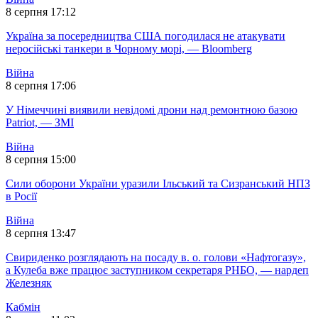
8 серпня 17:12
Україна за посередництва США погодилася не атакувати
неросійські танкери в Чорному морі, — Bloomberg
Війна
8 серпня 17:06
У Німеччині виявили невідомі дрони над ремонтною базою
Patriot, — ЗМІ
Війна
8 серпня 15:00
Сили оборони України уразили Ільський та Сизранський НПЗ
в Росії
Війна
8 серпня 13:47
Свириденко розглядають на посаду в. о. голови «Нафтогазу»,
а Кулеба вже працює заступником секретаря РНБО, — нардеп
Железняк
Кабмін