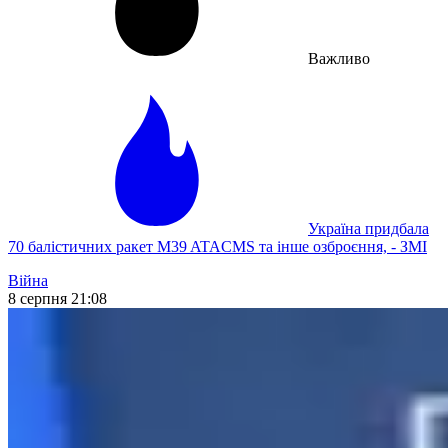
Важливо
Україна придбала
70 балістичних ракет M39 ATACMS та інше озброєння, - ЗМІ
Війна
8 серпня 21:08