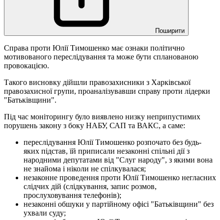
Поширити
Справа проти Юлії Тимошенко має ознаки політично
мотивованого переслідування та може бути спланованою
провокацією.
Такого висновку дійшли правозахисники з Харківської
правозахисної групи, проаналізувавши справу проти лідерки
"Батьківщини".
Під час моніторингу було виявлено низку неприпустимих
порушень закону з боку НАБУ, САП та ВАКС, а саме:
переслідування Юлії Тимошенко розпочато без будь-
яких підстав, їй приписали незаконні спільні дії з
народними депутатами від "Слуг народу", з якими вона
не знайома і ніколи не спілкувалася;
незаконне проведення проти Юлії Тимошенко негласних
слідчих дій (слідкування, запис розмов,
прослуховування телефонів);
незаконні обшуки у партійному офісі "Батьківщини" без
ухвали суду;