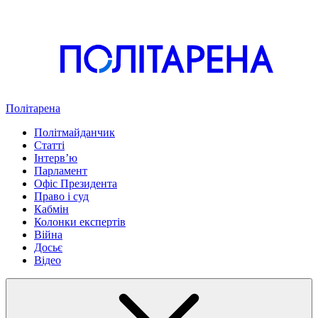
Політарена
Політмайданчик
Статті
Інтервʼю
Парламент
Офіс Президента
Право і суд
Кабмін
Колонки експертів
Війна
Досьє
Відео