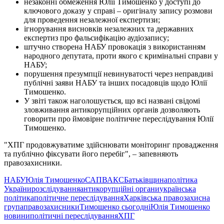
незаконні обмеження Юлії Тимошенко у доступі до
ключового доказу у справі – оригіналу запису розмови
для проведення незалежної експертизи;
ігнорування висновків незалежних та державних
експертиз про фальсифікацію аудіозапису;
штучно створена НАБУ провокація з використанням
народного депутата, проти якого є кримінальні справи у
НАБУ;
порушення презумпції невинуватості через неправдиві
публічні заяви НАБУ та інших посадовців щодо Юлії
Тимошенко.
У звіті також наголошується, що всі названі свідомі
зловживання антикорупційних органів дозволяють
говорити про ймовірне політичне переслідування Юлії
Тимошенко.
"ХПГ продовжуватиме здійснювати моніторинг провадження
та публічно фіксувати його перебіг", – запевняють
правозахисники.
НАБУ
Юлія Тимошенко
САП
ВАКС
Батьківщина
політика
України
розслідування
антикорупційні органи
українська
політика
політичне переслідування
Харківська правозахисна
група
правозахисники
Тимошенко сьогодні
Юлія Тимошенко
новини
політичні переслідування
ХПГ