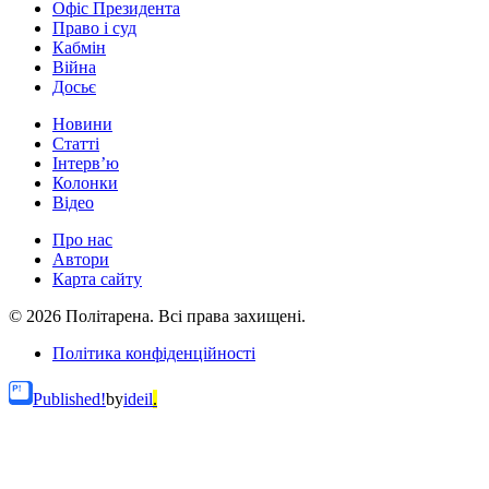
Офіс Президента
Право і суд
Кабмін
Війна
Досьє
Новини
Статті
Інтерв’ю
Колонки
Відео
Про нас
Автори
Карта сайту
© 2026 Політарена. Всі права захищені.
Політика конфіденційності
Published!
by
ideil
.