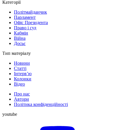
Категорії
Політмайданчик
Парламент
Офіс Президента
Право і суд
Кабмін
Війна
Досьє
Тип матеріалу
Новини
Статті
Інтерв’ю
Колонки
Відео
Про нас
Автори
Політика конфіденційності
youtube