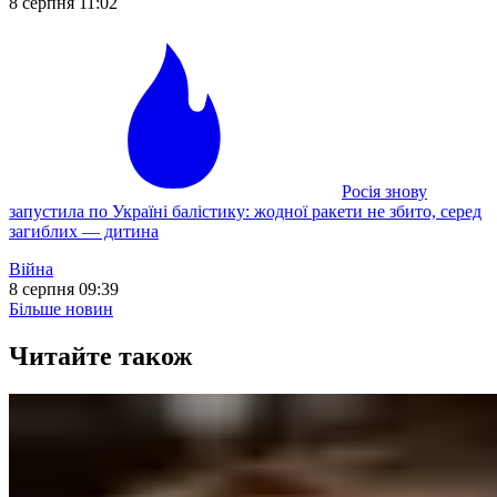
8 серпня 11:02
Росія знову
запустила по Україні балістику: жодної ракети не збито, серед
загиблих — дитина
Війна
8 серпня 09:39
Більше новин
Читайте також