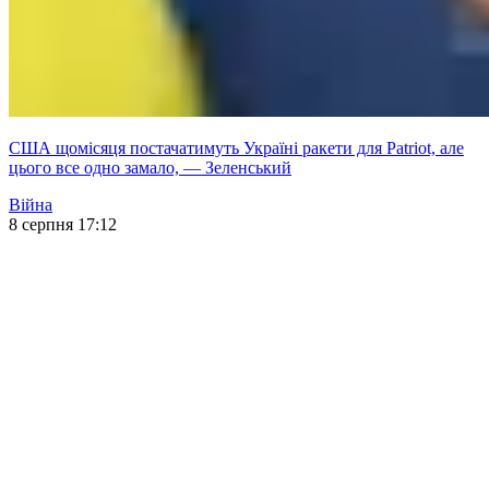
США щомісяця постачатимуть Україні ракети для Patriot, але
цього все одно замало, — Зеленський
Війна
8 серпня 17:12