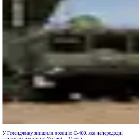
У Геленджику знищили позицію С-400, яка напередодні
запускала ракети по Україні, – Мадяр