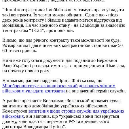
“Чинні контрактники і мобілізовані матимуть право укладати
такі контракти. Їх термін можна обирати. Єдине що - після
двох років контракту і більше надаватиметься відстрочка від
мобілізації. На час воєнного стану - на 12 місяців за аналогією
з контрактом “18-24”, - розповів він.
Відомо, що для річного контракту такої можливості не буде.
Розмір виплат для військових контрактників становитиме 50-
60 тисяч гривень.
Нині вже готуються документи для подання до Верховної
Ради України і розглядатиметься, за припущеннями Шмигаля,
на початку нового року.
Нагадаємо, раніше нардепка Ірина Фріз казала, що
Міноборони готує законопроєкт, який дозволить чинним
військовим укладати контракти
на визначений термін служби.
А раніше президент Володимир Зеленський прокоментував
запитання про демобілізацію українських військових.
Коментуючи
запитання щодо строків служби для українських
військових
, він відповів, що “українські воїни повернуться
додому, коли вдасться перемогти РФ та кремлівського
диктатора Володимира Путіна”.