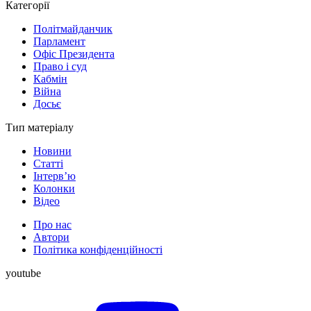
Категорії
Політмайданчик
Парламент
Офіс Президента
Право і суд
Кабмін
Війна
Досьє
Тип матеріалу
Новини
Статті
Інтерв’ю
Колонки
Відео
Про нас
Автори
Політика конфіденційності
youtube