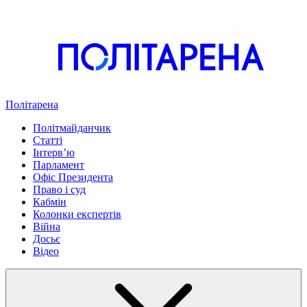
Політарена
Політмайданчик
Статті
Інтервʼю
Парламент
Офіс Президента
Право і суд
Кабмін
Колонки експертів
Війна
Досьє
Відео