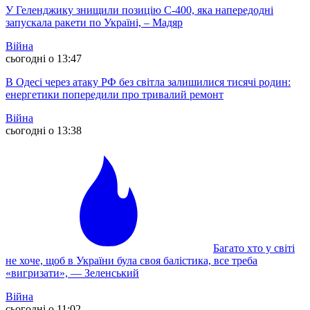
У Геленджику знищили позицію С-400, яка напередодні
запускала ракети по Україні, – Мадяр
Війна
сьогодні о 13:47
В Одесі через атаку РФ без світла залишилися тисячі родин:
енергетики попередили про тривалий ремонт
Війна
сьогодні о 13:38
Багато хто у світі
не хоче, щоб в України була своя балістика, все треба
«вигризати», — Зеленський
Війна
сьогодні о 11:02