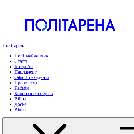
Політарена
Політмайданчик
Статті
Інтервʼю
Парламент
Офіс Президента
Право і суд
Кабмін
Колонки експертів
Війна
Досьє
Відео