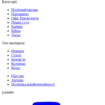
Категорії
Політмайданчик
Парламент
Офіс Президента
Право і суд
Кабмін
Війна
Досьє
Тип матеріалу
Новини
Статті
Інтерв’ю
Колонки
Відео
Про нас
Автори
Політика конфіденційності
youtube