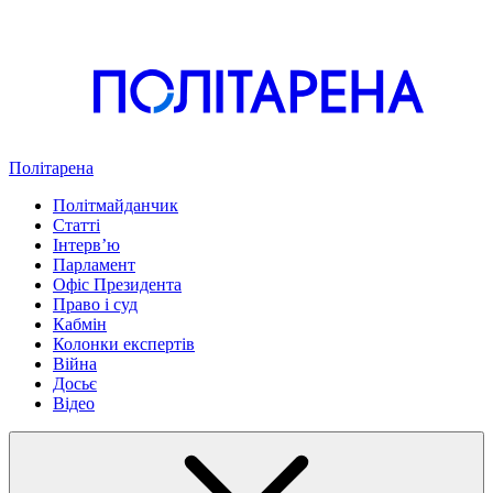
Політарена
Політмайданчик
Статті
Інтервʼю
Парламент
Офіс Президента
Право і суд
Кабмін
Колонки експертів
Війна
Досьє
Відео