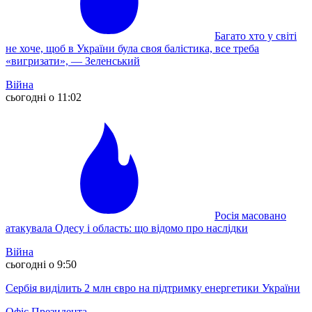
Багато хто у світі
не хоче, щоб в України була своя балістика, все треба
«вигризати», — Зеленський
Війна
сьогодні о 11:02
Росія масовано
атакувала Одесу і область: що відомо про наслідки
Війна
сьогодні о 9:50
Сербія виділить 2 млн євро на підтримку енергетики України
Офіс Президента