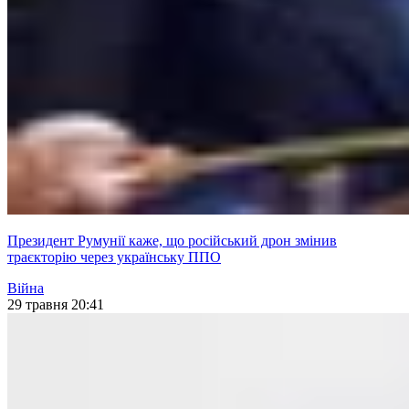
Президент Румунії каже, що російський дрон змінив
траєкторію через українську ППО
Війна
29 травня 20:41