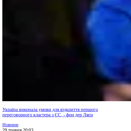
Україна виконала умови для відкриття першого
переговорного кластера з ЄС, - фон дер Ляєн
Новини
29 травня 20:03