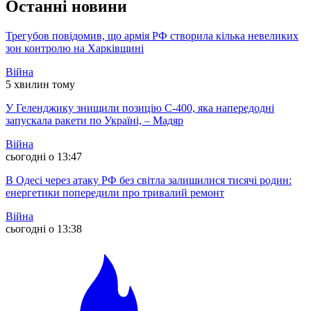
Останні новини
Трегубов повідомив, що армія РФ створила кілька невеликих
зон контролю на Харківщині
Війна
5 хвилин тому
У Геленджику знищили позицію С-400, яка напередодні
запускала ракети по Україні, – Мадяр
Війна
сьогодні о 13:47
В Одесі через атаку РФ без світла залишилися тисячі родин:
енергетики попередили про тривалий ремонт
Війна
сьогодні о 13:38