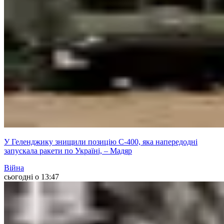
У Геленджику знищили позицію С-400, яка напередодні
запускала ракети по Україні, – Мадяр
Війна
сьогодні о 13:47