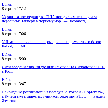
Війна
8 серпня 17:12
Україна за посередництва США погодилася не атакувати
неросійські танкери в Чорному морі, — Bloomberg
Війна
8 серпня 17:06
У Німеччині виявили невідомі дрони над ремонтною базою
Patriot, — ЗМІ
Війна
8 серпня 15:00
Сили оборони України уразили Ільський та Сизранський НПЗ
в Росії
Війна
8 серпня 13:47
Свириденко розглядають на посаду в. о. голови «Нафтогазу»,
а Кулеба вже працює заступником секретаря РНБО, — нардеп
Железняк