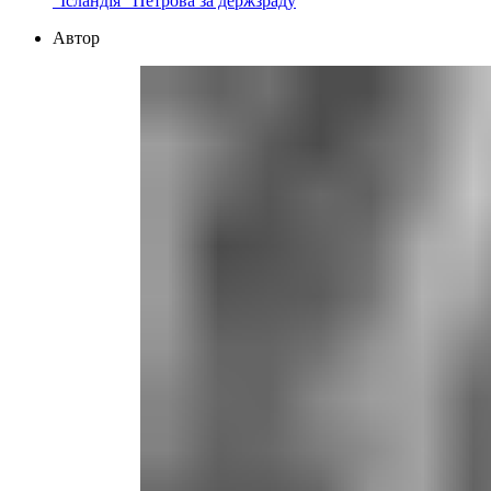
“Ісландія” Петрова за держзраду
Автор