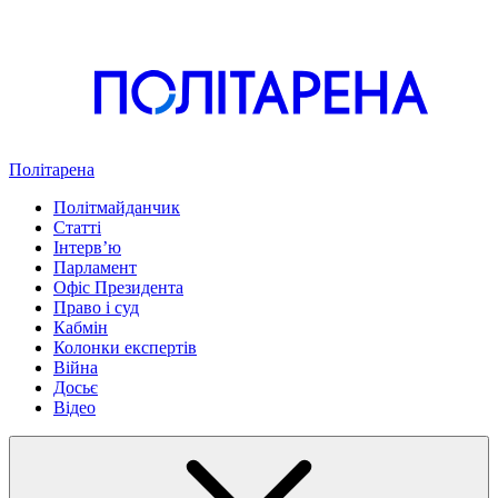
Політарена
Політмайданчик
Статті
Інтервʼю
Парламент
Офіс Президента
Право і суд
Кабмін
Колонки експертів
Війна
Досьє
Відео