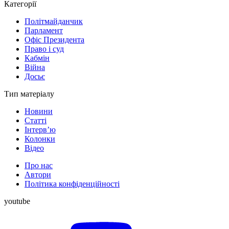
Категорії
Політмайданчик
Парламент
Офіс Президента
Право і суд
Кабмін
Війна
Досьє
Тип матеріалу
Новини
Статті
Інтерв’ю
Колонки
Відео
Про нас
Автори
Політика конфіденційності
youtube