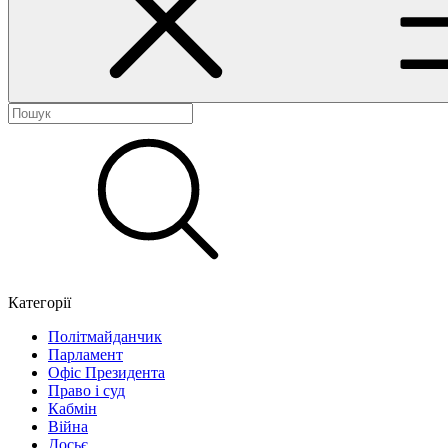
Категорії
Політмайданчик
Парламент
Офіс Президента
Право і суд
Кабмін
Війна
Досьє