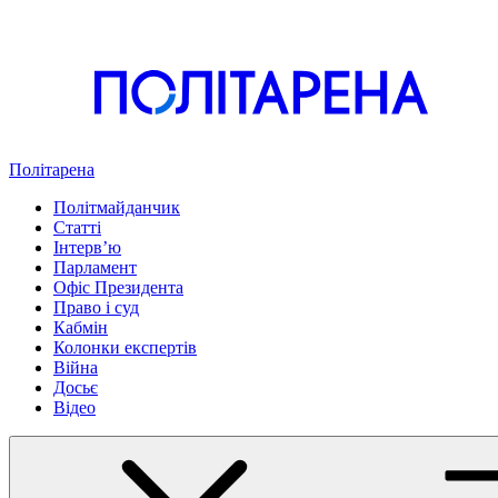
Політарена
Політмайданчик
Статті
Інтервʼю
Парламент
Офіс Президента
Право і суд
Кабмін
Колонки експертів
Війна
Досьє
Відео