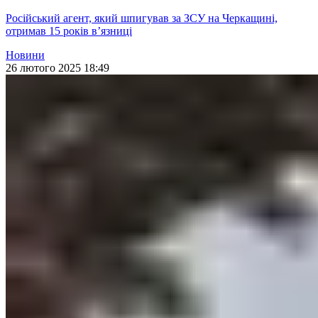
Російський агент, який шпигував за ЗСУ на Черкащині,
отримав 15 років вʼязниці
Новини
26 лютого 2025 18:49