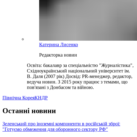
Катерина Лисенко
Редакторка новин
Освіта: бакалавр за спеціальністю "Журналістика",
Східноукраїнський національний університет ім.
В. Даля (2007 рік) Досвід: PR-менеджер, редактор,
ведуча новин. З 2015 року працює з темами, що
пов'язані з Донбасом та війною.
Північна Корея
КНДР
Останні новини
Зеленський про іноземні компоненти в російській зброї:
"Готуємо обмеження для оборонного сектору РФ"