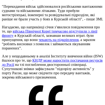
"Перекидання військ здійснювалося російськими вантажними
суднами та військовими літаками. Туди прибули
мотострілецькі, інженерні та розвідувальні підрозділи, які
раніше не брали участь у боях в Курській області", - пише ЗМІ.
Нагадаємо, що наприкінці січня з’явилися повідомлення про
те, що
війська Північної Кореї тимчасово відступили з лінії
фронту
в Курській області, зазнавши великих втрат. були
припущення, що вони
чекають на підкріплення
, а заразом
“роблять висновки з помилок і займаються лікуванням
поранених”.
Але у нещодавньому в аналізі Інституту вивчення війни (ISW)
йшлося про те, що
КНДР може наростити постачання ресурсів
до Росії
на тлі поглиблення двосторонньої співпраці.
Супутникові знімки зафіксували "підозрілу активність" у
порту Расон, що може свідчити про передачу вантажів,
зокрема військового призначення.