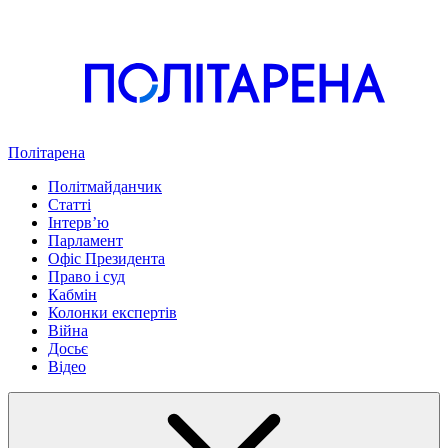
Політарена
Політмайданчик
Статті
Інтервʼю
Парламент
Офіс Президента
Право і суд
Кабмін
Колонки експертів
Війна
Досьє
Відео