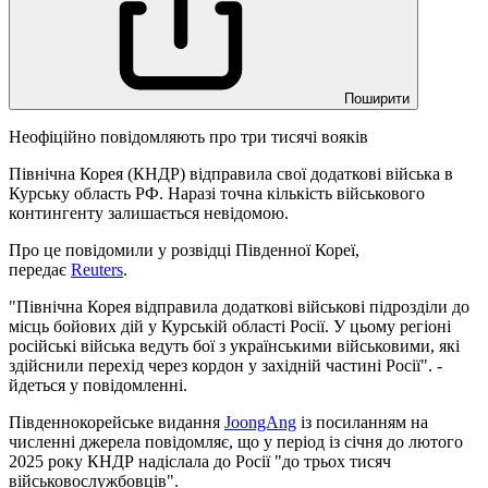
Поширити
Неофіційно повідомляють про три тисячі вояків
Північна Корея (КНДР) відправила свої додаткові війська в
Курську область РФ. Наразі точна кількість військового
контингенту залишається невідомою.
Про це повідомили у розвідці Південної Кореї,
передає
Reuters
.
"Північна Корея відправила додаткові військові підрозділи до
місць бойових дій у Курській області Росії. У цьому регіоні
російські війська ведуть бої з українськими військовими, які
здійснили перехід через кордон у західній частині Росії". -
йдеться у повідомленні.
Південнокорейське видання
JoongAng
із посиланням на
численні джерела повідомляє, що у період із січня до лютого
2025 року КНДР надіслала до Росії "до трьох тисяч
військовослужбовців".