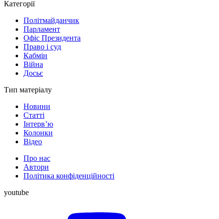
Категорії
Політмайданчик
Парламент
Офіс Президента
Право і суд
Кабмін
Війна
Досьє
Тип матеріалу
Новини
Статті
Інтерв’ю
Колонки
Відео
Про нас
Автори
Політика конфіденційності
youtube