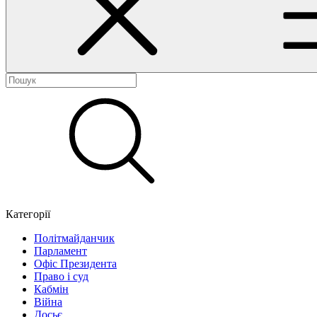
Категорії
Політмайданчик
Парламент
Офіс Президента
Право і суд
Кабмін
Війна
Досьє