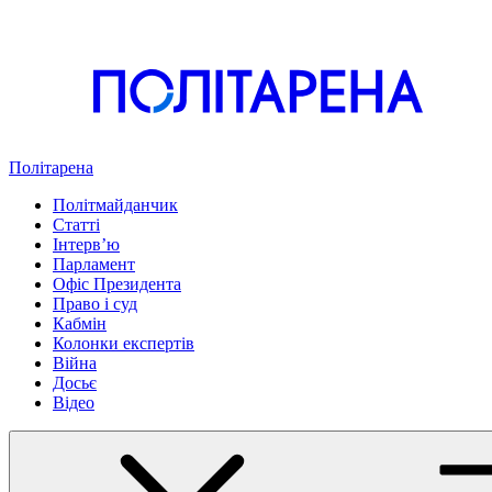
Політарена
Політмайданчик
Статті
Інтервʼю
Парламент
Офіс Президента
Право і суд
Кабмін
Колонки експертів
Війна
Досьє
Відео