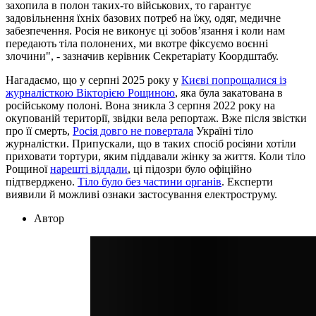
захопила в полон таких-то військових, то гарантує
задовільнення їхніх базових потреб на їжу, одяг, медичне
забезпечення. Росія не виконує ці зобов’язання і коли нам
передають тіла полонених, ми вкотре фіксуємо воєнні
злочини", - зазначив керівник Секретаріату Коордштабу.
Нагадаємо, що у серпні 2025 року у
Києві попрощалися із
журналісткою Вікторією Рощиною
, яка була закатована в
російському полоні. Вона зникла 3 серпня 2022 року на
окупованій території, звідки вела репортаж. Вже після звістки
про її смерть,
Росія довго не повертала
Україні тіло
журналістки. Припускали, що в таких спосіб росіяни хотіли
приховати тортури, яким піддавали жінку за життя. Коли тіло
Рощиної
нарешті віддали
, ці підозри було офіційно
підтверджено.
Тіло було без частини органів
. Експерти
виявили й можливі ознаки застосування електроструму.
Автор