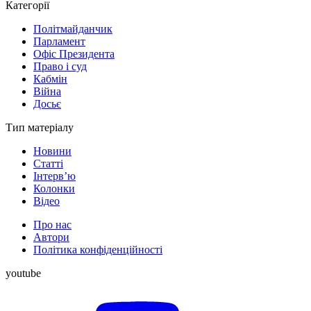
Категорії
Політмайданчик
Парламент
Офіс Президента
Право і суд
Кабмін
Війна
Досьє
Тип матеріалу
Новини
Статті
Інтерв’ю
Колонки
Відео
Про нас
Автори
Політика конфіденційності
youtube