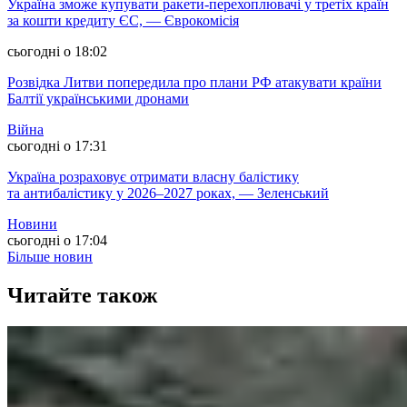
Україна зможе купувати ракети-перехоплювачі у третіх країн
за кошти кредиту ЄС, — Єврокомісія
сьогодні о 18:02
Розвідка Литви попередила про плани РФ атакувати країни
Балтії українськими дронами
Війна
сьогодні о 17:31
Україна розраховує отримати власну балістику
та антибалістику у 2026–2027 роках, — Зеленський
Новини
сьогодні о 17:04
Більше новин
Читайте також