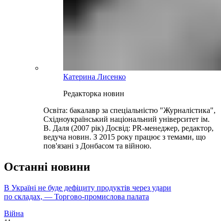
Катерина Лисенко
Редакторка новин
Освіта: бакалавр за спеціальністю "Журналістика",
Східноукраїнський національний університет ім.
В. Даля (2007 рік) Досвід: PR-менеджер, редактор,
ведуча новин. З 2015 року працює з темами, що
пов'язані з Донбасом та війною.
Останні новини
В Україні не буде дефіциту продуктів через удари
по складах, — Торгово-промислова палата
Війна