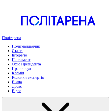
Політарена
Політмайданчик
Статті
Інтервʼю
Парламент
Офіс Президента
Право і суд
Кабмін
Колонки експертів
Війна
Досьє
Відео