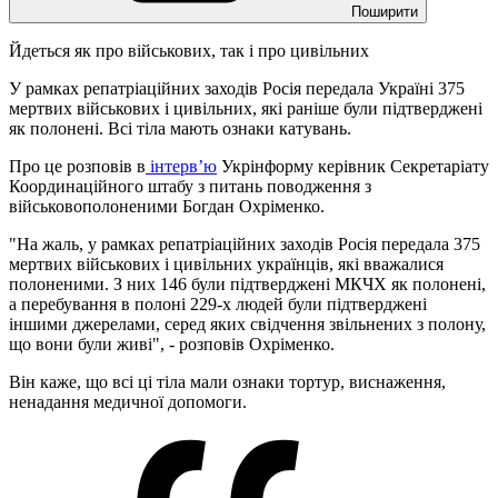
Поширити
Йдеться як про військових, так і про цивільних
У рамках репатріаційних заходів Росія передала Україні 375
мертвих військових і цивільних, які раніше були підтверджені
як полонені. Всі тіла мають ознаки катувань.
Про це розповів в
інтерв’ю
Укрінформу керівник Секретаріату
Координаційного штабу з питань поводження з
військовополоненими Богдан Охріменко.
"На жаль, у рамках репатріаційних заходів Росія передала 375
мертвих військових і цивільних українців, які вважалися
полоненими. З них 146 були підтверджені МКЧХ як полонені,
а перебування в полоні 229-х людей були підтверджені
іншими джерелами, серед яких свідчення звільнених з полону,
що вони були живі", - розповів Охріменко.
Він каже, що всі ці тіла мали ознаки тортур, виснаження,
ненадання медичної допомоги.