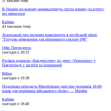
11 хвилин тому
В Україні по-новому вимикатимуть світло взимку та влітку:
що змінилося
Кабмін
43 хвилини тому
Зеленський про іноземні компоненти в російській зброї:
"Готуємо обмеження для оборонного сектору РФ"
Офіс Президента
сьогодні о 20:33
Росіяни вдарили «Бандероллю» по депо «Укрпошти» у
Павлограді: є загиблі та поранений
Війна
сьогодні о 19:38
Податкова передасть Міноборони дані про чоловіків 18-60
років для перевірки військового обліку, — Мінфін
Кабмін
сьогодні о 18:40