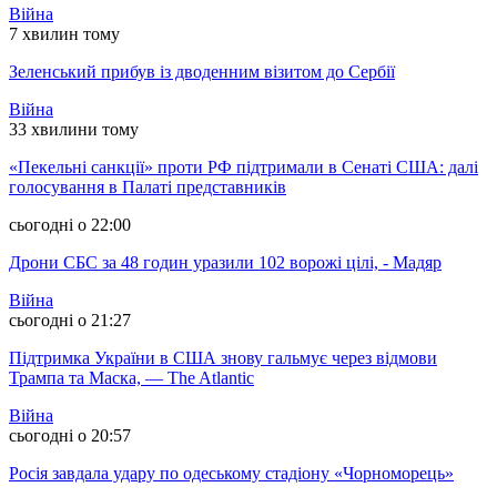
Війна
7 хвилин тому
Зеленський прибув із дводенним візитом до Сербії
Війна
33 хвилини тому
«Пекельні санкції» проти РФ підтримали в Сенаті США: далі
голосування в Палаті представників
сьогодні о 22:00
Дрони СБС за 48 годин уразили 102 ворожі цілі, - Мадяр
Війна
сьогодні о 21:27
Підтримка України в США знову гальмує через відмови
Трампа та Маска, — The Atlantic
Війна
сьогодні о 20:57
Росія завдала удару по одеському стадіону «Чорноморець»