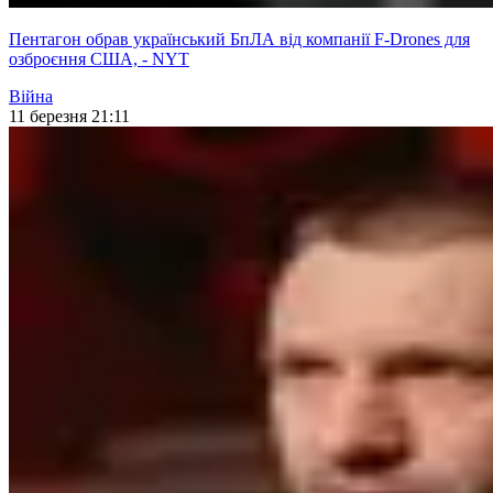
Пентагон обрав український БпЛА від компанії F-Drones для
озброєння США, - NYT
Війна
11 березня 21:11