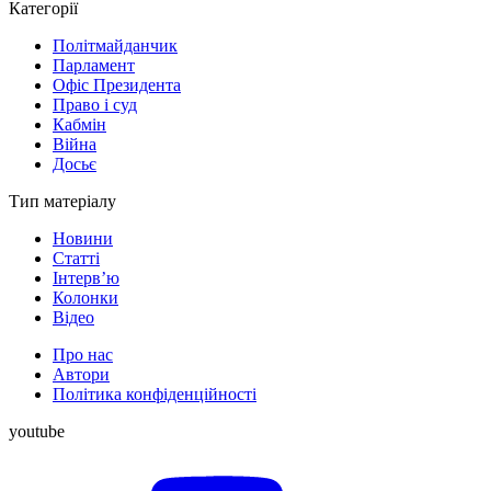
Категорії
Політмайданчик
Парламент
Офіс Президента
Право і суд
Кабмін
Війна
Досьє
Тип матеріалу
Новини
Статті
Інтерв’ю
Колонки
Відео
Про нас
Автори
Політика конфіденційності
youtube