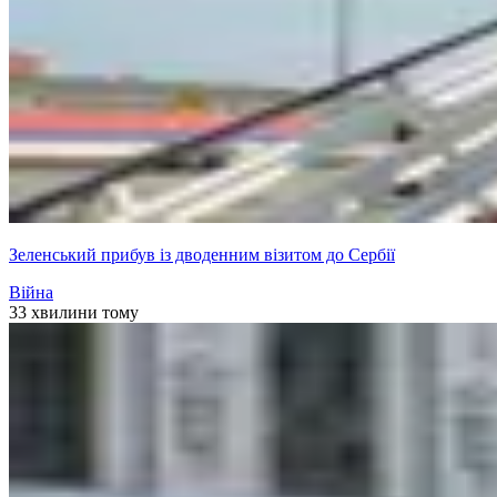
Зеленський прибув із дводенним візитом до Сербії
Війна
33 хвилини тому