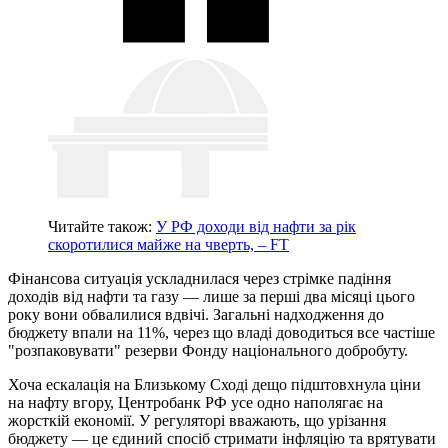
Читайте також:
У РФ доходи від нафти за рік
скоротилися майже на чверть, – FT
Фінансова ситуація ускладнилася через стрімке падіння
доходів від нафти та газу — лише за перші два місяці цього
року вони обвалилися вдвічі. Загальні надходження до
бюджету впали на 11%, через що владі доводиться все частіше
"розпаковувати" резерви Фонду національного добробуту.
Хоча ескалація на Близькому Сході дещо підштовхнула ціни
на нафту вгору, Центробанк РФ усе одно наполягає на
жорсткій економії. У регуляторі вважають, що урізання
бюджету — це єдиний спосіб стримати інфляцію та врятувати