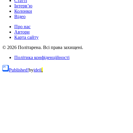
Статті
Інтерв’ю
Колонки
Відео
Про нас
Автори
Карта сайту
© 2026 Політарена. Всі права захищені.
Політика конфіденційності
Published!
by
ideil
.