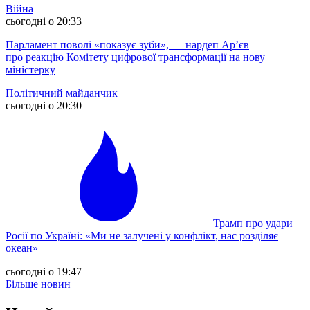
Війна
сьогодні о 20:33
Парламент поволі «показує зуби», — нардеп Ар’єв
про реакцію Комітету цифрової трансформації на нову
міністерку
Політичний майданчик
сьогодні о 20:30
Трамп про удари
Росії по Україні: «Ми не залучені у конфлікт, нас розділяє
океан»
сьогодні о 19:47
Більше новин