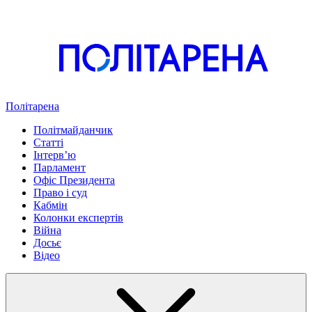
Політарена
Політмайданчик
Статті
Інтервʼю
Парламент
Офіс Президента
Право і суд
Кабмін
Колонки експертів
Війна
Досьє
Відео