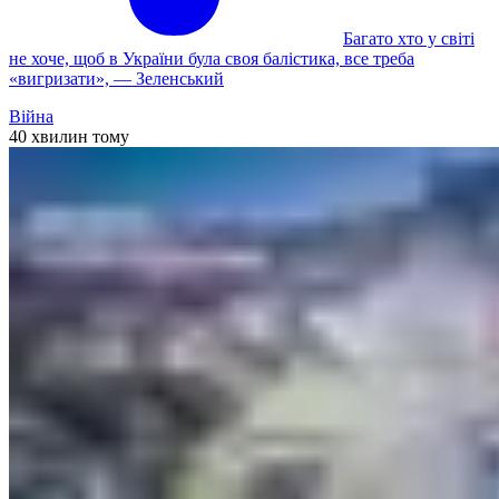
Багато хто у світі
не хоче, щоб в України була своя балістика, все треба
«вигризати», — Зеленський
Війна
40 хвилин тому