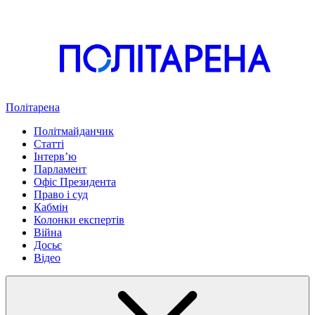
Політарена
Політмайданчик
Статті
Інтервʼю
Парламент
Офіс Президента
Право і суд
Кабмін
Колонки експертів
Війна
Досьє
Відео