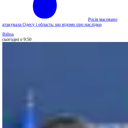
Росія масовано
атакувала Одесу і область: що відомо про наслідки
Війна
сьогодні о 9:50