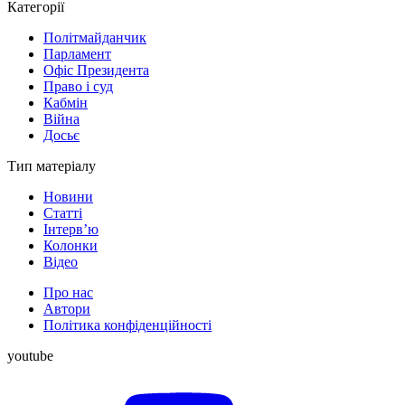
Категорії
Політмайданчик
Парламент
Офіс Президента
Право і суд
Кабмін
Війна
Досьє
Тип матеріалу
Новини
Статті
Інтерв’ю
Колонки
Відео
Про нас
Автори
Політика конфіденційності
youtube