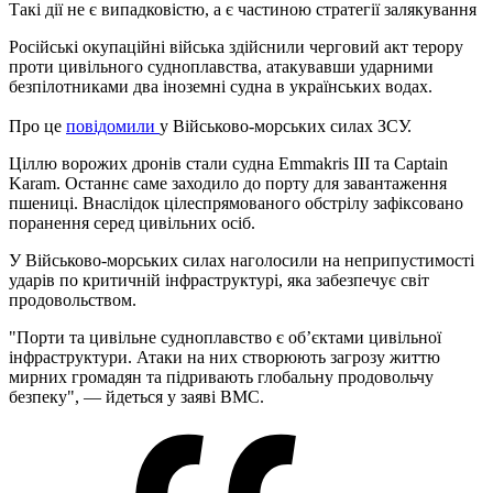
Такі дії не є випадковістю, а є частиною стратегії залякування
Російські окупаційні війська здійснили черговий акт терору
проти цивільного судноплавства, атакувавши ударними
безпілотниками два іноземні судна в українських водах.
Про це
повідомили
у Військово-морських силах ЗСУ.
Ціллю ворожих дронів стали судна Emmakris III та Captain
Karam. Останнє саме заходило до порту для завантаження
пшениці. Внаслідок цілеспрямованого обстрілу зафіксовано
поранення серед цивільних осіб.
У Військово-морських силах наголосили на неприпустимості
ударів по критичній інфраструктурі, яка забезпечує світ
продовольством.
"Порти та цивільне судноплавство є об’єктами цивільної
інфраструктури. Атаки на них створюють загрозу життю
мирних громадян та підривають глобальну продовольчу
безпеку", — йдеться у заяві ВМС.