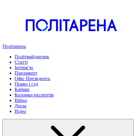
Політарена
Політмайданчик
Статті
Інтервʼю
Парламент
Офіс Президента
Право і суд
Кабмін
Колонки експертів
Війна
Досьє
Відео