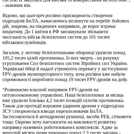
- зазначив він.
Відомо, що цьогоріч росіяни прискорюють створення
підрозділів БпЛА, намагаючись вплинути на перебіг бойових
дій, зокрема, на південних напрямках, де ворог втрачає
ініціативу. До 1 квітня в РФ запланували збільшити
чисельність військ безпілотних систем до 101 тисячі
військовослужбовців.
Загалом, у лютому безпілотниками оборонці уразили понад
105,2 тисяч цілей противника. Із них чверть - на рахунку
угруповання Сил безпілотних систем Збройних сил України.
Українські бійці й надалі утримують перевагу у застосуванні
FPV-дронів мультироторного типу, хоча росіяни вже набули
спроможності виробляти понад 19 тисяч FPV-дронів на добу.
“Розвиваємо власний напрямок FPV-дронів на
оптоволоконному управлінні. Наші безпілотники за місяць
вже уразили близько 4,2 тисяч позицій пілотів противника.
Також для протидії ворожим ударним дронам у підрозділах
ЗСУ створюються взводи перехоплювачів БпЛА.
Застосовуються й антидронові рушниці, засоби РЕБ, сіткомети
тощо. Окремо хочу наголосити на важливості розвитку
напрямку наземних роботизованих комплексів. Адже за
минулий місяць ними виконано понад 2,3 тисяч завдань -