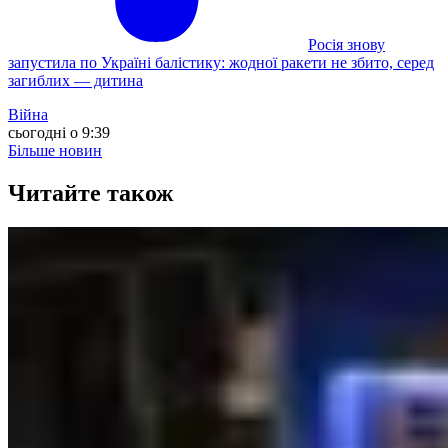
Росія знову
запустила по Україні балістику: жодної ракети не збито, серед
загиблих — дитина
Війна
сьогодні о 9:39
Більше новин
Читайте також