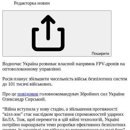
Редакторка новин
Поширити
Водночас Україна розвиває власний напрямок FPV-дронів на
оптоволоконному управлінні
Росія планує збільшити чисельність військ безпілотних систем
до 101 тисячі військових.
Про це
повідомив
головнокомандувач Збройних сил України
Олександр Сирський.
“Війна вступила у нову стадію, а збільшення протяжності
“кілл-зон” стає наслідком зростання спроможностей ударних
БпЛА. Тож, щоб перемогти в цій війні технологій, Україні
потрібно нарощувати темп розробки ефективних безпілотних
систем, їх закупівлі для війська та використання на полі бою”,