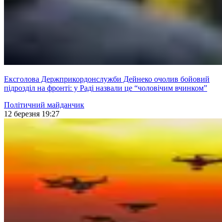
Ексголова Держприкордонслужби Дейнеко очолив бойовий
підрозділ на фронті: у Раді назвали це “чоловічим вчинком”
Політичний майданчик
12 березня 19:27