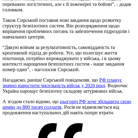
переважно логістичних, але є й інженерні та бойові”, - додав
головком.
Також Сирський поставив нові завдання щодо розвитку
структур безпілотних систем. Він розпорядження щодо
вирішення проблемних питань та забезпечення підрозділів і
навчальних центрів.
“Дякую воїнам за результативність, самовідданість та
креативний підхід до роботи. Усе, що полегшує життя
піхотинця, потрібно впроваджувати у війська, і в цьому
контексті нарощення безпілотних систем - наше завдання
номер один”, - наголосив Сирський.
Нагадаємо, раніше Сирський повідомляв, що
РФ планує
значно наростити чисельність військ у 2026 році
. Водночас
Україна нарощує безпілотну складову штурмових військ.
А згодом стало відомо, що
цьогоріч РФ хоче збільшити свою
армію до 800 тисяч солдатів
. Росія не відмовляється від
продовження наступальних дій навіть попри втрати.