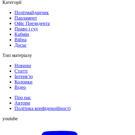
Категорії
Політмайданчик
Парламент
Офіс Президента
Право і суд
Кабмін
Війна
Досьє
Тип матеріалу
Новини
Статті
Інтерв’ю
Колонки
Відео
Про нас
Автори
Політика конфіденційності
youtube