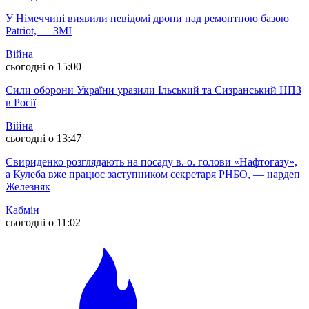
У Німеччині виявили невідомі дрони над ремонтною базою
Patriot, — ЗМІ
Війна
сьогодні о 15:00
Сили оборони України уразили Ільський та Сизранський НПЗ
в Росії
Війна
сьогодні о 13:47
Свириденко розглядають на посаду в. о. голови «Нафтогазу»,
а Кулеба вже працює заступником секретаря РНБО, — нардеп
Железняк
Кабмін
сьогодні о 11:02