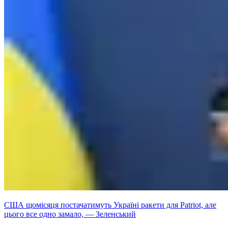
США щомісяця постачатимуть Україні ракети для Patriot, але
цього все одно замало, — Зеленський