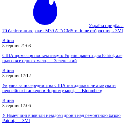
Україна придбала
70 балістичних ракет M39 ATACMS та інше озброєння, - ЗМІ
Війна
8 серпня 21:08
США щомісяця постачатимуть Україні ракети для Patriot, але
цього все одно замало, — Зеленський
Війна
8 серпня 17:12
Україна за посередництва США погодилася не атакувати
неросійські танкери в Чорному морі, — Bloomberg
Війна
8 серпня 17:06
У Німеччині виявили невідомі дрони над ремонтною базою
Patriot, — ЗМІ