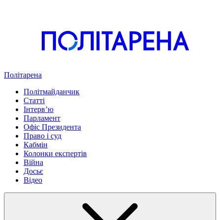
Політарена
Політмайданчик
Статті
Інтервʼю
Парламент
Офіс Президента
Право і суд
Кабмін
Колонки експертів
Війна
Досьє
Відео