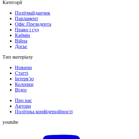
Категорії
Політмайданчик
Парламент
Офіс Президента
Право і суд
Кабмін
Війна
Досьє
Тип матеріалу
Новини
Статті
Інтерв’ю
Колонки
Відео
Про нас
Автори
Політика конфіденційності
youtube