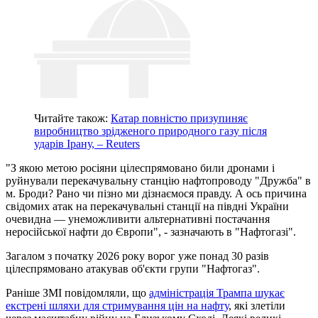
Читайте також:
Катар повністю призупиняє
виробництво зрідженого природного газу після
ударів Ірану, – Reuters
"З якою метою росіяни цілеспрямовано били дронами і
руйнували перекачувальну станцію нафтопроводу "Дружба" в
м. Броди? Рано чи пізно ми дізнаємося правду. А ось причина
свідомих атак на перекачувальні станції на півдні України
очевидна — унеможливити альтернативні постачання
неросійської нафти до Європи", - зазначають в "Нафтогазі".
Загалом з початку 2026 року ворог уже понад 30 разів
цілеспрямовано атакував об'єкти групи "Нафтогаз".
Раніше ЗМІ повідомляли, що
адміністрація Трампа шукає
екстрені шляхи для стримування цін на нафту
, які злетіли