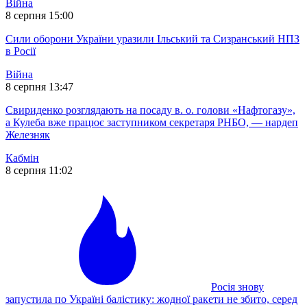
Війна
8 серпня 15:00
Сили оборони України уразили Ільський та Сизранський НПЗ
в Росії
Війна
8 серпня 13:47
Свириденко розглядають на посаду в. о. голови «Нафтогазу»,
а Кулеба вже працює заступником секретаря РНБО, — нардеп
Железняк
Кабмін
8 серпня 11:02
Росія знову
запустила по Україні балістику: жодної ракети не збито, серед