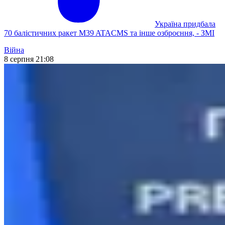
Україна придбала
70 балістичних ракет M39 ATACMS та інше озброєння, - ЗМІ
Війна
8 серпня 21:08