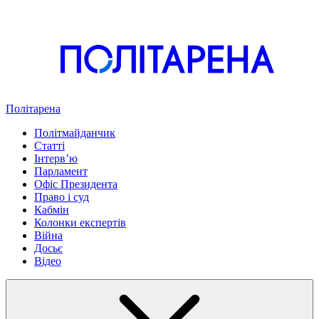
Політарена
Політмайданчик
Статті
Інтервʼю
Парламент
Офіс Президента
Право і суд
Кабмін
Колонки експертів
Війна
Досьє
Відео