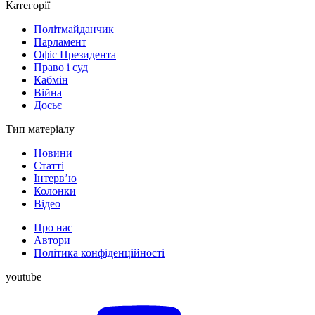
Категорії
Політмайданчик
Парламент
Офіс Президента
Право і суд
Кабмін
Війна
Досьє
Тип матеріалу
Новини
Статті
Інтерв’ю
Колонки
Відео
Про нас
Автори
Політика конфіденційності
youtube