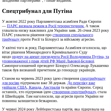
західними партнерами", - пише видання.
Спецтрибунал для Путіна
У жовтні 2022 року Парламентська асамблея Ради Європи
—
ПАРЄ визнала режим в Росії терористичним.
А також
ухвалила низку важливих для України заяв. 26 січня 2023 року
ПАРЄ ухвалила рішення про
створення спеціального
трибуналу
проти Росії та Білорусі за військову агресію.
У квітні того ж року, Парламентська Асамблея оголосила, що
вітає рішення Міжнародного Кримінального Суду
щодо
ордеру на арешт президента Росії Володимира Путіна, та
уповноваженої з прав дітей РФ Марії Львової-Бєлової
.
Самопроголошений президент Білорусі Олександр Лукашенко
також був визнаний причетним до геноциду українців.
Станом на червень 2023 року ідею створення
спецтрибуналу
для росіян
підтримали вже 38 держав.
До переліку вже
увійшли США, Канада, Австралія
та країни Європи. Серед
останніх, хто підтримав ідею
створення спецтрибуналу
, стала
й Швейцарія. Там наголосили, що агресія проти України не
повинна залишитися безкарною.
У червні 2024 року Лейбористська партія, яка лідирувала на