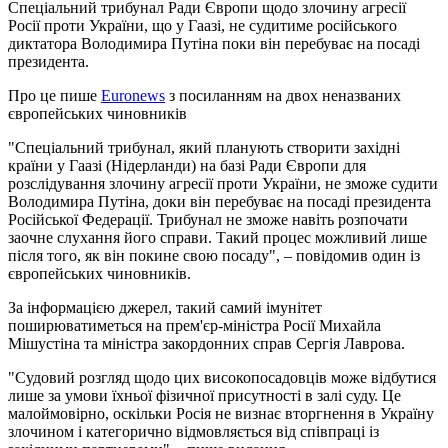
Спеціальний трибунал Ради Європи щодо злочину агресії
Росії проти України, що у Гаазі, не судитиме російського
диктатора Володимира Путіна поки він перебуває на посаді
президента.
Про це пише
Euronews
з посиланням на двох неназваних
європейських чиновників
"Спеціальний трибунал, який планують створити західні
країни у Гаазі (Нідерланди) на базі Ради Європи для
розслідування злочину агресії проти України, не зможе судити
Володимира Путіна, доки він перебуває на посаді президента
Російської Федерації. Трибунал не зможе навіть розпочати
заочне слухання його справи. Такий процес можливий лише
після того, як він покине свою посаду", – повідомив один із
європейських чиновників.
За інформацією джерел, такий самий імунітет
поширюватиметься на прем'єр-міністра Росії Михайла
Мішустіна та міністра закордонних справ Сергія Лаврова.
"Судовий розгляд щодо цих високопосадовців може відбутися
лише за умови їхньої фізичної присутності в залі суду. Це
малоймовірно, оскільки Росія не визнає вторгнення в Україну
злочином і категорично відмовляється від співпраці із