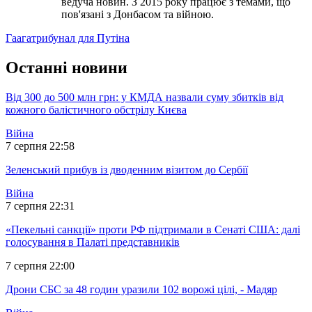
ведуча новин. З 2015 року працює з темами, що
пов'язані з Донбасом та війною.
Гаага
трибунал для Путіна
Останні новини
Від 300 до 500 млн грн: у КМДА назвали суму збитків від
кожного балістичного обстрілу Києва
Війна
7 серпня 22:58
Зеленський прибув із дводенним візитом до Сербії
Війна
7 серпня 22:31
«Пекельні санкції» проти РФ підтримали в Сенаті США: далі
голосування в Палаті представників
7 серпня 22:00
Дрони СБС за 48 годин уразили 102 ворожі цілі, - Мадяр