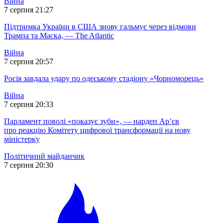
Війна
7 серпня 21:27
Підтримка України в США знову гальмує через відмови
Трампа та Маска, — The Atlantic
Війна
7 серпня 20:57
Росія завдала удару по одеському стадіону «Чорноморець»
Війна
7 серпня 20:33
Парламент поволі «показує зуби», — нардеп Ар’єв
про реакцію Комітету цифрової трансформації на нову
міністерку
Політичний майданчик
7 серпня 20:30