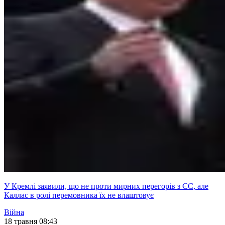
У Кремлі заявили, що не проти мирних перегорів з ЄС, але
Каллас в ролі перемовника їх не влаштовує
Війна
18 травня 08:43