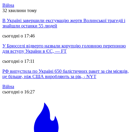
Війна
32 хвилини тому
В Україні завершили ексгумацію жертв Волинської трагедії і
знайшли останки 55 людей
сьогодні о 17:46
У Брюсселі відверто назвали корупцію головною перепоною
для вступу України в ЄС, — FT
сьогодні о 17:11
РФ випустила по Україні 650 балістичних ракет за сім місяців,
це більше, ніж США виробляють за рік, - NYT
Війна
сьогодні о 16:27