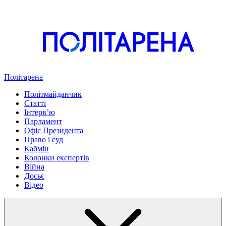
Політарена
Політмайданчик
Статті
Інтервʼю
Парламент
Офіс Президента
Право і суд
Кабмін
Колонки експертів
Війна
Досьє
Відео