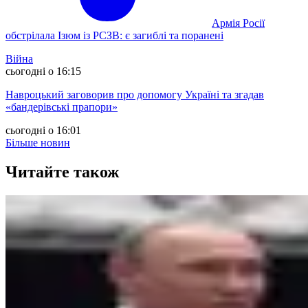
Армія Росії
обстрілала Ізюм із РСЗВ: є загиблі та поранені
Війна
сьогодні о 16:15
Навроцький заговорив про допомогу Україні та згадав
«бандерівські прапори»
сьогодні о 16:01
Більше новин
Читайте також