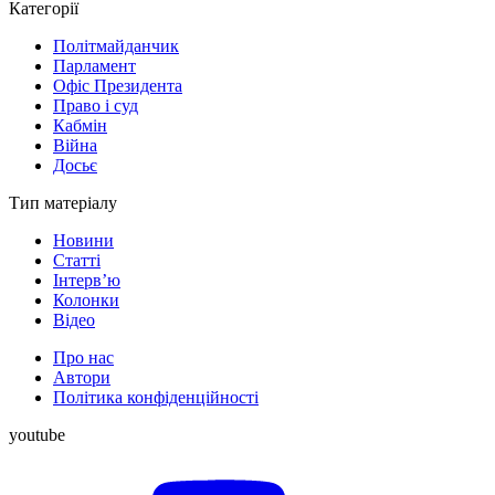
Категорії
Політмайданчик
Парламент
Офіс Президента
Право і суд
Кабмін
Війна
Досьє
Тип матеріалу
Новини
Статті
Інтерв’ю
Колонки
Відео
Про нас
Автори
Політика конфіденційності
youtube