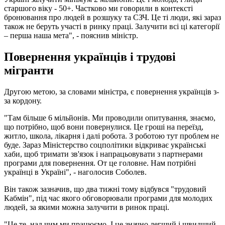
старшого віку - 50+. Частково ми говорили в контексті
бронювання про людей в розшуку та СЗЧ. Це ті люди, які зараз
також не беруть участі в ринку праці. Залучити всі ці категорії
– перша наша мета", - пояснив міністр.
Повернення українців і трудові
мігранти
Другою метою, за словами міністра, є повернення українців з-
за кордону.
"Там більше 6 мільйонів. Ми проводили опитування, знаємо,
що потрібно, щоб вони повернулися. Це гроші на переїзд,
житло, школа, лікарня і далі робота. З роботою тут проблем не
буде. Зараз Міністерство соцполітики відкриває українські
хаби, щоб тримати зв'язок і напрацьовувати з партнерами
програми для повернення. От це головне. Нам потрібні
українці в Україні", - наголосив Соболев.
Він також зазначив, що два тижні тому відбувся "трудовий
Кабмін", під час якого обговорювали програми для молодих
людей, за якими можна залучити в ринок праці.
"Це те, над чим ми працюємо. І це значно легший і швидший