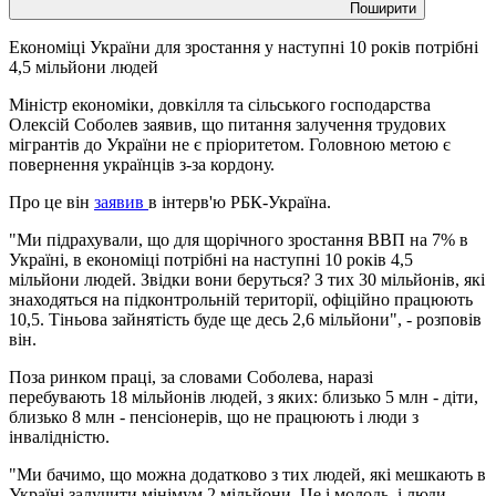
Поширити
Економіці України для зростання у наступні 10 років потрібні
4,5 мільйони людей
Міністр економіки, довкілля та сільського господарства
Олексій Соболев заявив, що питання залучення трудових
мігрантів до України не є пріоритетом. Головною метою є
повернення українців з-за кордону.
Про це він
заявив
в інтерв'ю РБК-Україна.
"Ми підрахували, що для щорічного зростання ВВП на 7% в
Україні, в економіці потрібні на наступні 10 років 4,5
мільйони людей. Звідки вони беруться? З тих 30 мільйонів, які
знаходяться на підконтрольній території, офіційно працюють
10,5. Тіньова зайнятість буде ще десь 2,6 мільйони", - розповів
він.
Поза ринком праці, за словами Соболева, наразі
перебувають 18 мільйонів людей, з яких: близько 5 млн - діти,
близько 8 млн - пенсіонерів, що не працюють і люди з
інвалідністю.
"Ми бачимо, що можна додатково з тих людей, які мешкають в
Україні залучити мінімум 2 мільйони. Це і молодь, і люди