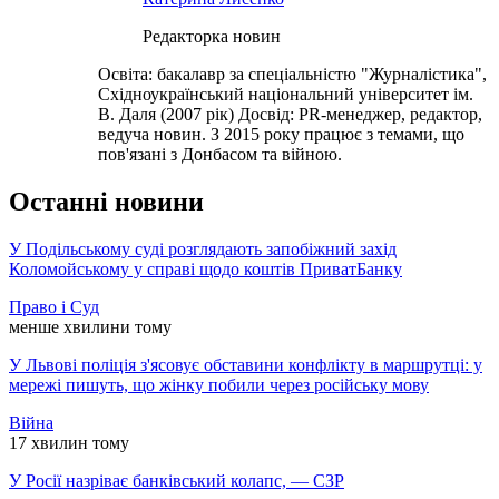
Редакторка новин
Освіта: бакалавр за спеціальністю "Журналістика",
Східноукраїнський національний університет ім.
В. Даля (2007 рік) Досвід: PR-менеджер, редактор,
ведуча новин. З 2015 року працює з темами, що
пов'язані з Донбасом та війною.
Останні новини
У Подільському суді розглядають запобіжний захід
Коломойському у справі щодо коштів ПриватБанку
Право і Суд
менше хвилини тому
У Львові поліція з'ясовує обставини конфлікту в маршрутці: у
мережі пишуть, що жінку побили через російську мову
Війна
17 хвилин тому
У Росії назріває банківський колапс, — СЗР