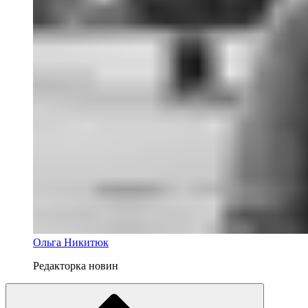
Ольга Никитюк
Редакторка новин