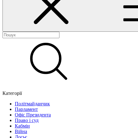
Категорії
Політмайданчик
Парламент
Офіс Президента
Право і суд
Кабмін
Війна
Досьє