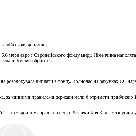
 за військову допомогу
,6 млрд євро з Європейського фонду миру. Німеччина наполягає 
ередане Києву озброєння.
ина розблокувала виплати з фонду. Водночас на рахунках ЄС нара
а, за чинними правилами держави мали б отримати приблизно 13,
С із закордонних справ і політики безпеки Кая Каллас запропон