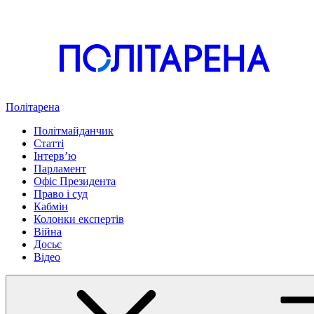
Політарена
Політмайданчик
Статті
Інтервʼю
Парламент
Офіс Президента
Право і суд
Кабмін
Колонки експертів
Війна
Досьє
Відео