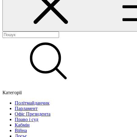
Категорії
Політмайданчик
Парламент
Офіс Президента
Право і суд
Кабмін
Війна
Досьє