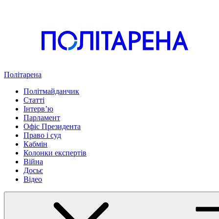
Політарена
Політмайданчик
Статті
Інтервʼю
Парламент
Офіс Президента
Право і суд
Кабмін
Колонки експертів
Війна
Досьє
Відео