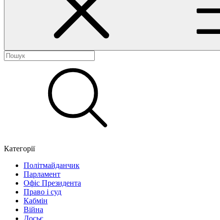
Категорії
Політмайданчик
Парламент
Офіс Президента
Право і суд
Кабмін
Війна
Досьє