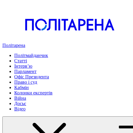
Політарена
Політмайданчик
Статті
Інтервʼю
Парламент
Офіс Президента
Право і суд
Кабмін
Колонки експертів
Війна
Досьє
Відео