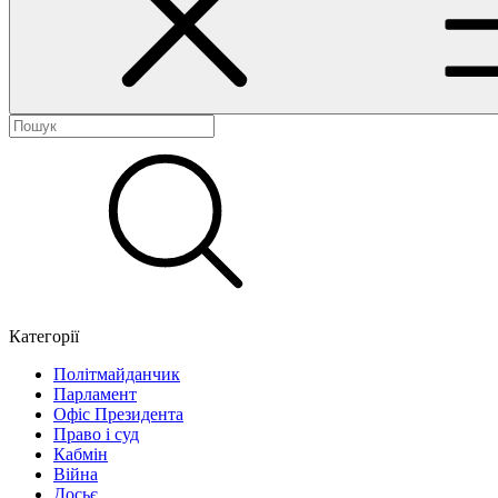
Категорії
Політмайданчик
Парламент
Офіс Президента
Право і суд
Кабмін
Війна
Досьє