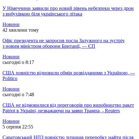
У Німеччини заявили про новий рівень небезпеки через дрон
з вибухівкою біля українського літака
Новини
42 хвилини тому
Офіс президента не запросив посла Залужного на зустріч
з новим міністром оборони Британії, — ЄП
Новини
сьогодні о 8:17
США повністю відновили обмін розвідданими з Україною, —
Politico
Новини
сьогодні о 7:48
США не відмовилися від переговорів про виробництво ракет
Patriot в Україні, незважаючи на заяви Трампа, - Reuters
Новини
5 серпня 22:55
Саратовський НПЗ повністю зупинив переробку нафти після