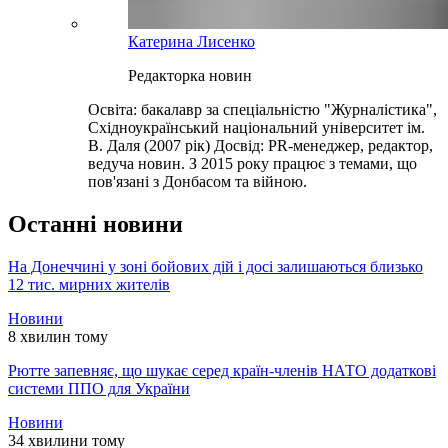
Катерина Лисенко
Редакторка новин
Освіта: бакалавр за спеціальністю "Журналістика",
Східноукраїнський національний університет ім.
В. Даля (2007 рік) Досвід: PR-менеджер, редактор,
ведуча новин. З 2015 року працює з темами, що
пов'язані з Донбасом та війною.
Останні новини
На Донеччині у зоні бойових дій і досі залишаються близько
12 тис. мирних жителів
Новини
8 хвилин тому
Рютте запевняє, що шукає серед країн-членів НАТО додаткові
системи ППО для України
Новини
34 хвилини тому