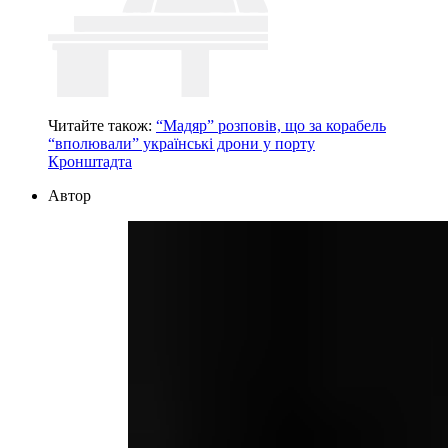
Читайте також:
“Мадяр” розповів, що за корабель
“вполювали” українські дрони у порту
Кронштадта
Автор