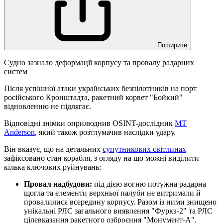
Поширити
Судно зазнало деформації корпусу та провалу радарних
систем
Після успішної атаки українських безпілотників на порт
російського Кронштадта, ракетний корвет "Бойкий"
відновленню не підлягає.
Відповідні знімки оприлюднив OSINT-дослідник
MT
Anderson
, який також розтлумачив наслідки удару.
Він вказує, що на детальних
супутникових світлинах
зафіксовано стан корабля, з огляду на що можні виділити
кілька ключових руйнувань:
Провал надбудови:
під дією вогню потужна радарна
щогла та елементи верхньої палуби не витримали й
провалилися всередину корпусу. Разом із ними знищено
унікальні РЛС загального виявлення "Фуркэ-2" та РЛС
цілевказання ракетного озброєння "Монумент-А".