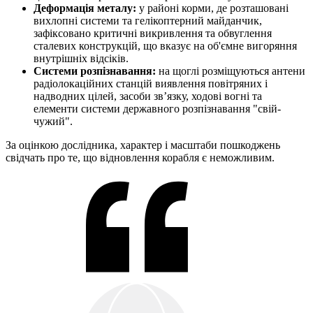
Деформація металу:
у районі корми, де розташовані
вихлопні системи та гелікоптерний майданчик,
зафіксовано критичні викривлення та обвуглення
сталевих конструкцій, що вказує на об'ємне вигоряння
внутрішніх відсіків.
Системи розпізнавання:
на щоглі розміщуються антени
радіолокаційних станцій виявлення повітряних і
надводних цілей, засоби зв’язку, ходові вогні та
елементи системи державного розпізнавання "свій-
чужий".
За оцінкою дослідника, характер і масштаби пошкоджень
свідчать про те, що відновлення корабля є неможливим.