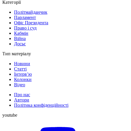
Категорії
Політмайданчик
Парламент
Офіс Президента
Право і суд
Кабмін
Війна
Досьє
Тип матеріалу
Новини
Статті
Інтерв’ю
Колонки
Відео
Про нас
Автори
Політика конфіденційності
youtube