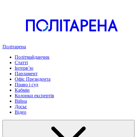
Політарена
Політмайданчик
Статті
Інтервʼю
Парламент
Офіс Президента
Право і суд
Кабмін
Колонки експертів
Війна
Досьє
Відео