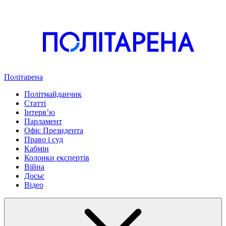
Політарена
Політмайданчик
Статті
Інтервʼю
Парламент
Офіс Президента
Право і суд
Кабмін
Колонки експертів
Війна
Досьє
Відео