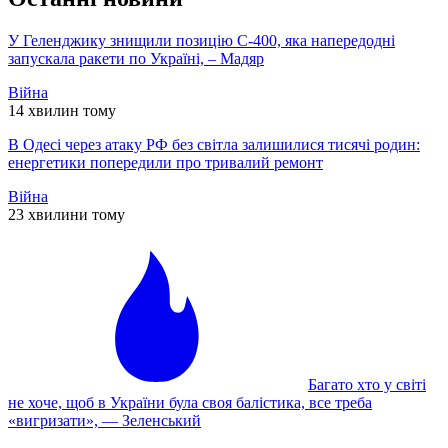
У Геленджику знищили позицію С-400, яка напередодні
запускала ракети по Україні, – Мадяр
Війна
14 хвилин тому
В Одесі через атаку РФ без світла залишилися тисячі родин:
енергетики попередили про тривалий ремонт
Війна
23 хвилини тому
Багато хто у світі
не хоче, щоб в України була своя балістика, все треба
«вигризати», — Зеленський