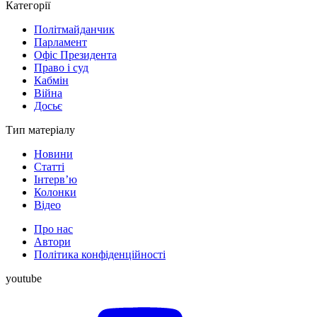
Категорії
Політмайданчик
Парламент
Офіс Президента
Право і суд
Кабмін
Війна
Досьє
Тип матеріалу
Новини
Статті
Інтерв’ю
Колонки
Відео
Про нас
Автори
Політика конфіденційності
youtube