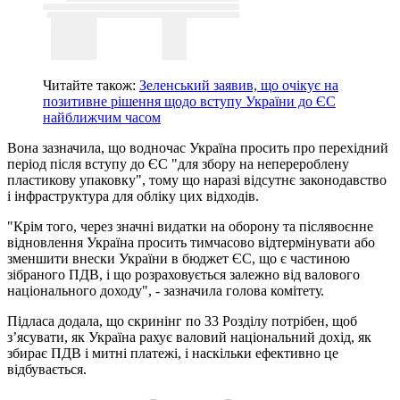
Читайте також:
Зеленський заявив, що очікує на
позитивне рішення щодо вступу України до ЄС
найближчим часом
Вона зазначила, що водночас Україна просить про перехідний
період після вступу до ЄС "для збору на неперероблену
пластикову упаковку", тому що наразі відсутнє законодавство
і інфраструктура для обліку цих відходів.
"Крім того, через значні видатки на оборону та післявоєнне
відновлення Україна просить тимчасово відтермінувати або
зменшити внески України в бюджет ЄС, що є частиною
зібраного ПДВ, і що розраховується залежно від валового
національного доходу", - зазначила голова комітету.
Підласа додала, що скринінг по 33 Розділу потрібен, щоб
зʼясувати, як Україна рахує валовий національний дохід, як
збирає ПДВ і митні платежі, і наскільки ефективно це
відбувається.