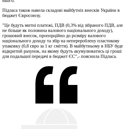
нього.
Підласа також навела складові майбутніх внесків України в
бюджет Євросоюзу.
"Це будуть митні платежі, ПДВ (0,3% від зібраного ПДВ, але
не більше як половина валового національного доходу),
грошовий внесок, пропорційно до розміру валового
національного доходу та збір на неперероблену пластикову
упаковку (0,8 євро за 1 кг сміття). В майбутньому в НБУ буде
відкритий рахунок, на якому будуть акумулюватись ці гроші
для подальшої передачі в бюджет ЄС",- пояснила Підласа.