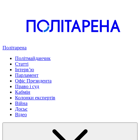
Політарена
Політмайданчик
Статті
Інтервʼю
Парламент
Офіс Президента
Право і суд
Кабмін
Колонки експертів
Війна
Досьє
Відео