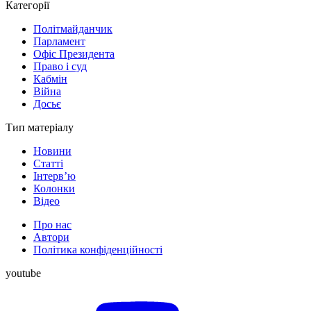
Категорії
Політмайданчик
Парламент
Офіс Президента
Право і суд
Кабмін
Війна
Досьє
Тип матеріалу
Новини
Статті
Інтерв’ю
Колонки
Відео
Про нас
Автори
Політика конфіденційності
youtube