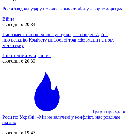
Росія завдала удару по одеському стадіону «Чорноморець»
Війна
сьогодні о 20:33
Парламент поволі «показує зуби», — нардеп Ар’єв
про реакцію Комітету цифрової трансформації на нову
міністерку
Політичний майданчик
сьогодні о 20:30
Трамп про удари
Росії по Україні: «Ми не залучені у конфлікт, нас розділяє
океан»
сьогодні о 19:47