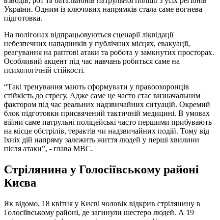
взводів, рот та батальйонів патрульної поліції з усіх регіонів
України. Одним із ключових напрямків стала саме вогнева
підготовка.
На полігонах відпрацьовуються сценарії ліквідації
небезпечних нападників у публічних місцях, евакуації,
реагування на раптові атаки та робота у замкнутих просторах.
Особливий акцент під час навчань робиться саме на
психологічній стійкості.
“Такі тренування мають сформувати у правоохоронців
стійкість до стресу. Адже саме це часто стає визначальним
фактором під час реальних надзвичайних ситуацій. Окремий
блок підготовки присвячений тактичній медицині. В умовах
війни саме патрульні поліцейські часто першими прибувають
на місце обстрілів, терактів чи надзвичайних подій. Тому від
їхніх дій напряму залежить життя людей у перші хвилини
після атаки”, - глава МВС.
Стрілянина у Голосіївському районі
Києва
Як відомо, 18 квітня у Києві чоловік відкрив стрілянину в
Голосіївському районі, де загинули шестеро людей. А 19