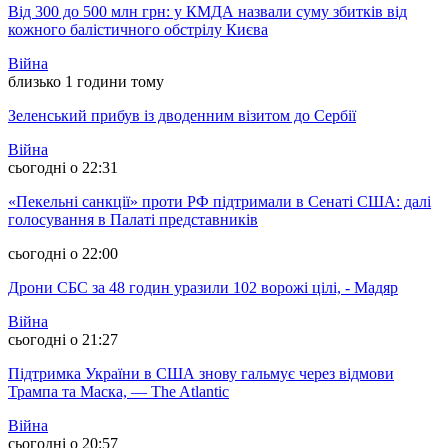
Від 300 до 500 млн грн: у КМДА назвали суму збитків від
кожного балістичного обстрілу Києва
Війна
близько 1 години тому
Зеленський прибув із дводенним візитом до Сербії
Війна
сьогодні о 22:31
«Пекельні санкції» проти РФ підтримали в Сенаті США: далі
голосування в Палаті представників
сьогодні о 22:00
Дрони СБС за 48 годин уразили 102 ворожі цілі, - Мадяр
Війна
сьогодні о 21:27
Підтримка України в США знову гальмує через відмови
Трампа та Маска, — The Atlantic
Війна
сьогодні о 20:57