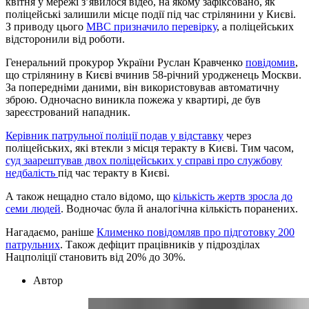
квітня у мережі з’явилося відео, на якому зафіксовано, як
поліцейські залишили місце події під час стрілянини у Києві.
З приводу цього
МВС призначило перевірку
, а поліцейських
відсторонили від роботи.
Генеральний прокурор України Руслан Кравченко
повідомив
,
що стрілянину в Києві вчинив 58-річний уродженець Москви.
За попередніми даними, він використовував автоматичну
зброю. Одночасно виникла пожежа у квартирі, де був
зареєстрований нападник.
Керівник патрульної поліції подав у відставку
через
поліцейських, які втекли з місця теракту в Києві. Тим часом,
суд заарештував двох поліцейських у справі про службову
недбалість
під час теракту в Києві.
А також нещадно стало відомо, що
кількість жертв зросла до
семи людей
. Водночас була й аналогічна кількість поранених.
Нагадаємо, раніше
Клименко повідомляв про підготовку 200
патрульних
. Також дефіцит працівників у підрозділах
Нацполіції становить від 20% до 30%.
Автор