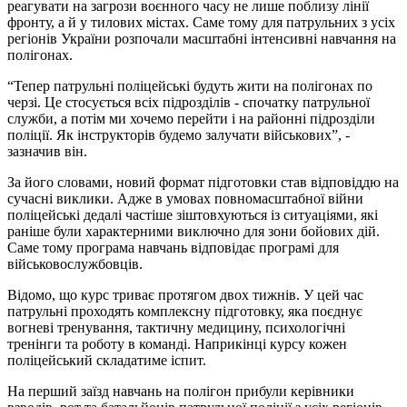
реагувати на загрози воєнного часу не лише поблизу лінії
фронту, а й у тилових містах. Саме тому для патрульних з усіх
регіонів України розпочали масштабні інтенсивні навчання на
полігонах.
“Тепер патрульні поліцейські будуть жити на полігонах по
черзі. Це стосується всіх підрозділів - спочатку патрульної
служби, а потім ми хочемо перейти і на районні підрозділи
поліції. Як інструкторів будемо залучати військових”, -
зазначив він.
За його словами, новий формат підготовки став відповіддю на
сучасні виклики. Адже в умовах повномасштабної війни
поліцейські дедалі частіше зіштовхуються із ситуаціями, які
раніше були характерними виключно для зони бойових дій.
Саме тому програма навчань відповідає програмі для
військовослужбовців.
Відомо, що курс триває протягом двох тижнів. У цей час
патрульні проходять комплексну підготовку, яка поєднує
вогневі тренування, тактичну медицину, психологічні
тренінги та роботу в команді. Наприкінці курсу кожен
поліцейський складатиме іспит.
На перший заїзд навчань на полігон прибули керівники