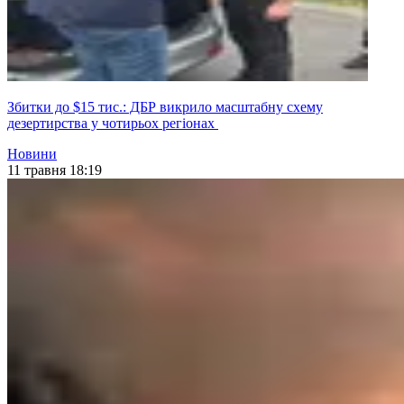
Збитки до $15 тис.: ДБР викрило масштабну схему
дезертирства у чотирьох регіонах
Новини
11 травня 18:19