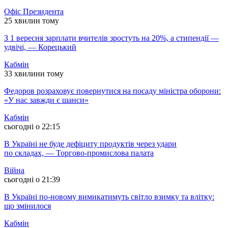
Офіс Президента
25 хвилин тому
З 1 вересня зарплати вчителів зростуть на 20%, а стипендії —
удвічі, — Корецький
Кабмін
33 хвилини тому
Федоров розраховує повернутися на посаду міністра оборони:
«У нас завжди є шанси»
Кабмін
сьогодні о 22:15
В Україні не буде дефіциту продуктів через удари
по складах, — Торгово-промислова палата
Війна
сьогодні о 21:39
В Україні по-новому вимикатимуть світло взимку та влітку:
що змінилося
Кабмін