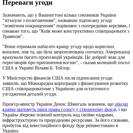
Переваги угоди
Зазначають, що у Вашингтоні кілька союзників України
"зітхнули з полегшенням", назвавши підписану угоду
"помітним покращенням" порівняно з попередніми версіями, і
ознакою того, що "Київ може конструктивно співпрацювати з
Трампом".
"Вони отримали набагато кращу угоду щодо корисних
копалин, ніж та, що була запропонована спочатку. Американці
врахували багато пропозицій українців. Це добрий знак для
переговорів про припинення вогню", - сказав колишній посол
США в Україні Вільям Б. Тейлор.
У Міністерстві фінансів США після підписання угоди
заявили, що Міжнародна корпорація з фінансування розвитку
США співпрацюватиме з Україною для остаточного
узгодження деталей угоди.
Прем'єр-міністр України Денис Шмигаль зазначив, що
обидві
країни матимуть рівні права голосу у створеному фонд
і, і що
Україна збереже повний контроль над своїми надрами,
інфраструктурою та природними ресурсами. За його словами,
прибуток від інвестиційного фонду буде реінвестовано в
Україну.