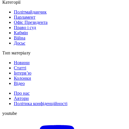
Категорії
Політмайданчик
Парламент
Офіс Президента
Право і суд
Кабмін
Війна
Досьє
Тип матеріалу
Новини
Статті
Інтерв’ю
Колонки
Відео
Про нас
Автори
Політика конфіденційності
youtube