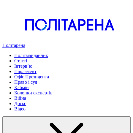
Політарена
Політмайданчик
Статті
Інтервʼю
Парламент
Офіс Президента
Право і суд
Кабмін
Колонки експертів
Війна
Досьє
Відео