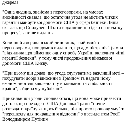
джерела.
"Одна людина, знайома з переговорами, на умовах
анонімності сказала, що остаточна угода не містить чітких
гарантій майбутньої допомоги США у сфері безпеки. Інша
сказала, що Сполучені Штати відхилили цю ідею на початку
процесу", - пише видання.
Колишній американський чиновник, знайомий з
переговорами, повідомив виданню, що адміністрація Трампа
"відхилила щонайменше одну спробу України включити чіткі
гарантії безпеки", у тому числі продовження військової
допомоги США Києву.
"При цьому він додав, що угода слугуватиме важливій меті –
побудувати добрі відносини з Трампом та надати йому
економічної зацікавленості у виживанні та стабільності
країни", - йдеться у публікації.
Прихильники угоди сподіваються, що вона може призвести
до того, що президент США Дональд Трамп "почне
розглядати країну як щось більше, ніж просто грошову яму" та
"перешкоду для покращення відносин" з президентом Росії
Володимиром Путіним.