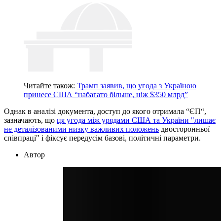
Читайте також:
Трамп заявив, що угода з Україною
принесе США “набагато більше, ніж $350 млрд”
Однак в аналізі документа, доступ до якого отримала “ЄП“,
зазначають, що
ця угода між урядами США та України "лишає
не деталізованими низку важливих положень
двосторонньої
співпраці" і фіксує передусім базові, політичні параметри.
Автор