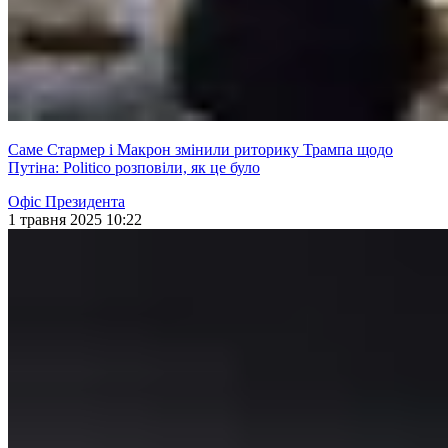
Саме Стармер і Макрон змінили риторику Трампа щодо
Путіна: Politico розповіли, як це було
Офіс Президента
1 травня 2025 10:22