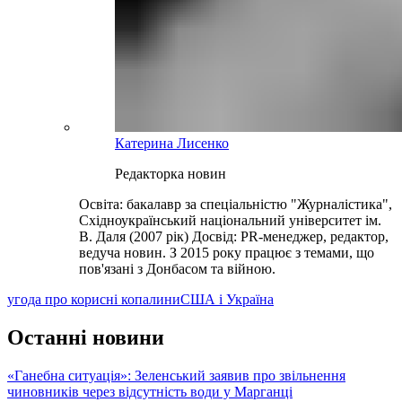
Катерина Лисенко
Редакторка новин
Освіта: бакалавр за спеціальністю "Журналістика",
Східноукраїнський національний університет ім.
В. Даля (2007 рік) Досвід: PR-менеджер, редактор,
ведуча новин. З 2015 року працює з темами, що
пов'язані з Донбасом та війною.
угода про корисні копалини
США і Україна
Останні новини
«Ганебна ситуація»: Зеленський заявив про звільнення
чиновників через відсутність води у Марганці