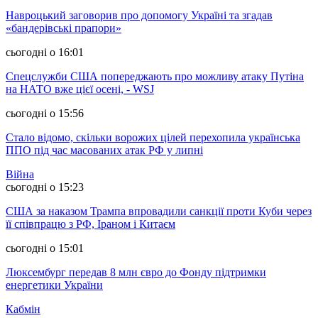
Навроцький заговорив про допомогу Україні та згадав
«бандерівські прапори»
сьогодні о 16:01
Спецслужби США попереджають про можливу атаку Путіна
на НАТО вже цієї осені, - WSJ
сьогодні о 15:56
Стало відомо, скільки ворожих цілей перехопила українська
ППО під час масованих атак РФ у липні
Війна
сьогодні о 15:23
США за наказом Трампа впровадили санкції проти Куби через
її співпрацю з РФ, Іраном і Китаєм
сьогодні о 15:01
Люксембург передав 8 млн євро до Фонду підтримки
енергетики України
Кабмін