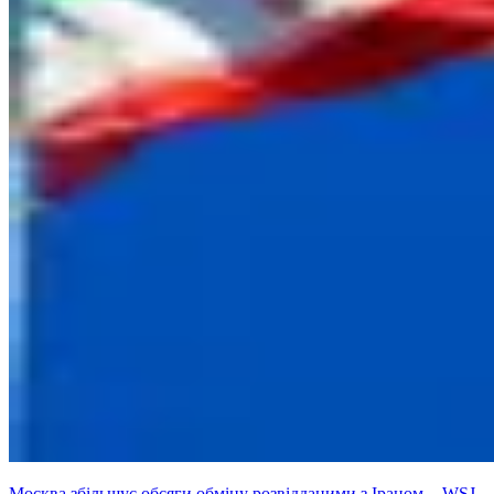
Москва збільшує обсяги обміну розвідданими з Іраном, - WSJ