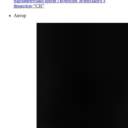
парламентської кризи і відносин Зеленського з
фракцією “СН”
Автор