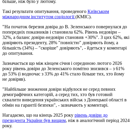
більше, ніж було у лютому.
Такі результати опитування, проведеного
Київським
міжнародним інститутом соціології
(КМІС).
"На початок березня довіра до В. Зеленського повернулася до
попередніх показників і становила 62%. Рівень недовіри –
32%, а баланс довіри-недовіри становив +30%". З цих 62%, які
довіряють президенту, 28% "повністю" довіряють йому, а
більшість (34%) – "скоріше" довіряють", - йдеться у коментарі
до опитування.
Зазначається що між кінцем січня і серединою лютого 2026
року рівень довіри до Зеленського помітно знизився – з 61%
до 53% (і водночас з 33% до 41% стало більше тих, хто йому
не довіряв).
"Найбільше зниження довіри відбулося не серед певних
демографічних категорій, а серед тих, хто був готовий
схвалити виведення українських військ з Донецької області в
обмін на гарантії безпеки", - зазначають у коментарі.
Нагадаємо, що на кінець 2025 року
рівень довіри до
президента України був вищим
, ніж в аналогічний період 2024
року.