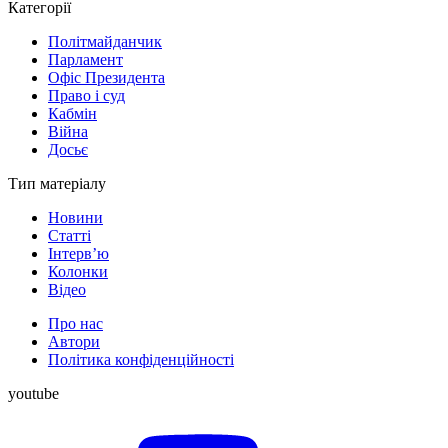
Категорії
Політмайданчик
Парламент
Офіс Президента
Право і суд
Кабмін
Війна
Досьє
Тип матеріалу
Новини
Статті
Інтерв’ю
Колонки
Відео
Про нас
Автори
Політика конфіденційності
youtube