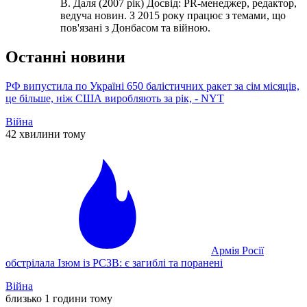
В. Даля (2007 рік) Досвід: PR-менеджер, редактор,
ведуча новин. З 2015 року працює з темами, що
пов'язані з Донбасом та війною.
Останні новини
РФ випустила по Україні 650 балістичних ракет за сім місяців,
це більше, ніж США виробляють за рік, - NYT
Війна
42 хвилини тому
Армія Росії
обстрілала Ізюм із РСЗВ: є загиблі та поранені
Війна
близько 1 години тому