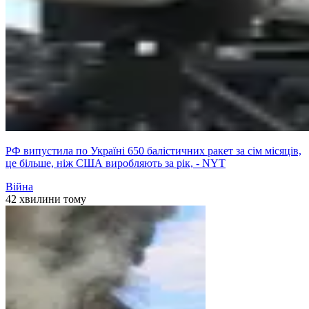
РФ випустила по Україні 650 балістичних ракет за сім місяців,
це більше, ніж США виробляють за рік, - NYT
Війна
42 хвилини тому