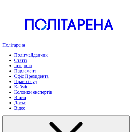
Політарена
Політмайданчик
Статті
Інтервʼю
Парламент
Офіс Президента
Право і суд
Кабмін
Колонки експертів
Війна
Досьє
Відео