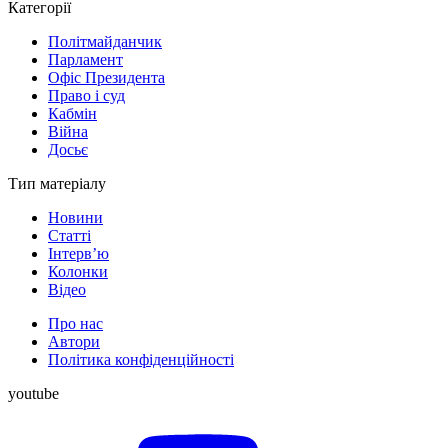
Категорії
Політмайданчик
Парламент
Офіс Президента
Право і суд
Кабмін
Війна
Досьє
Тип матеріалу
Новини
Статті
Інтерв’ю
Колонки
Відео
Про нас
Автори
Політика конфіденційності
youtube