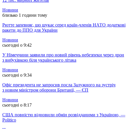
12 тис. мирних жителів
Новини
близько 1 години тому
Рютте запевняє, що шукає серед країн-членів НАТО додаткові
ракети до ППО для України
Новини
сьогодні о 9:42
У Німеччини заявили про новий рівень небезпеки через дрон
з вибухівкою біля українського літака
Новини
сьогодні о 9:34
Офіс президента не запросив посла Залужного на зустріч
з новим міністром оборони Британії, — ЄП
Новини
сьогодні о 8:17
США повністю відновили обмін розвідданими з Україною, —
Politico