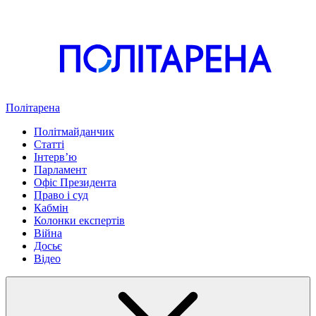
Політарена
Політмайданчик
Статті
Інтервʼю
Парламент
Офіс Президента
Право і суд
Кабмін
Колонки експертів
Війна
Досьє
Відео