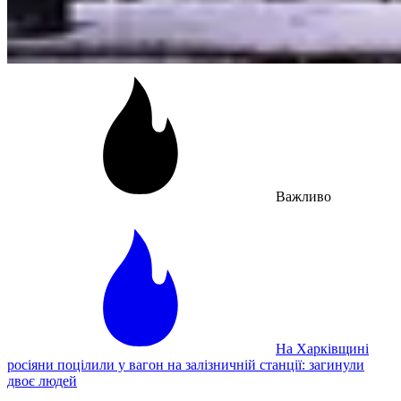
Важливо
На Харківщині
росіяни поцілили у вагон на залізничній станції: загинули
двоє людей