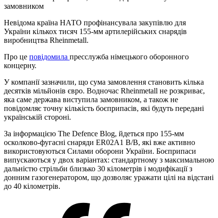
замовником
Невідома країна НАТО профінансувала закупівлю для
України кількох тисяч 155-мм артилерійських снарядів
виробництва Rheinmetall.
Про це
повідомила
пресслужба німецького оборонного
концерну.
У компанії зазначили, що сума замовлення становить кілька
десятків мільйонів євро. Водночас Rheinmetall не розкриває,
яка саме держава виступила замовником, а також не
повідомляє точну кількість боєприпасів, які будуть передані
українській стороні.
За інформацією The Defence Blog, йдеться про 155-мм
осколково-фугасні снаряди ER02A1 B/B, які вже активно
використовуються Силами оборони України. Боєприпаси
випускаються у двох варіантах: стандартному з максимальною
дальністю стрільби близько 30 кілометрів і модифікації з
донним газогенератором, що дозволяє уражати цілі на відстані
до 40 кілометрів.