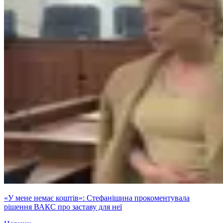
«У мене немає коштів»: Стефанішина прокоментувала
рішення ВАКС про заставу для неї