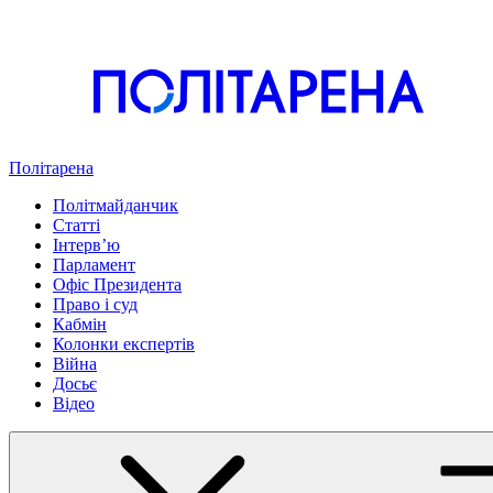
Політарена
Політмайданчик
Статті
Інтервʼю
Парламент
Офіс Президента
Право і суд
Кабмін
Колонки експертів
Війна
Досьє
Відео