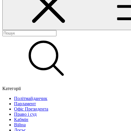
Категорії
Політмайданчик
Парламент
Офіс Президента
Право і суд
Кабмін
Війна
Досьє