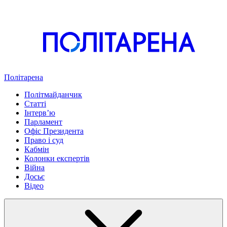
Політарена
Політмайданчик
Статті
Інтервʼю
Парламент
Офіс Президента
Право і суд
Кабмін
Колонки експертів
Війна
Досьє
Відео