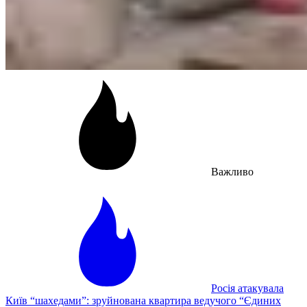
Важливо
Росія атакувала
Київ “шахедами”: зруйнована квартира ведучого “Єдиних