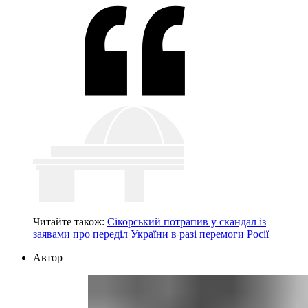
Читайте також:
Сікорський потрапив у скандал із
заявами про переділ України в разі перемоги Росії
Автор