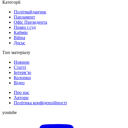
Категорії
Політмайданчик
Парламент
Офіс Президента
Право і суд
Кабмін
Війна
Досьє
Тип матеріалу
Новини
Статті
Інтерв’ю
Колонки
Відео
Про нас
Автори
Політика конфіденційності
youtube