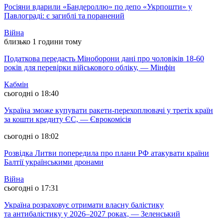
Росіяни вдарили «Бандероллю» по депо «Укрпошти» у
Павлограді: є загиблі та поранений
Війна
близько 1 години тому
Податкова передасть Міноборони дані про чоловіків 18-60
років для перевірки військового обліку, — Мінфін
Кабмін
сьогодні о 18:40
Україна зможе купувати ракети-перехоплювачі у третіх країн
за кошти кредиту ЄС, — Єврокомісія
сьогодні о 18:02
Розвідка Литви попередила про плани РФ атакувати країни
Балтії українськими дронами
Війна
сьогодні о 17:31
Україна розраховує отримати власну балістику
та антибалістику у 2026–2027 роках, — Зеленський