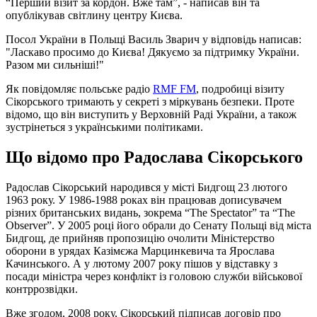
“Перший візит за кордон. Вже там”, - написав він та
опублікував світлину центру Києва.
Посол України в Польщі Василь Зварич у відповідь написав:
"Ласкаво просимо до Києва! Дякуємо за підтримку України.
Разом ми сильніші!"
Як повідомляє польське радіо
RMF FM
, подробиці візиту
Сікорського тримають у секреті з міркувань безпеки. Проте
відомо, що він виступить у Верховній Раді України, а також
зустрінеться з українськими політиками.
Що відомо про Радослава Сікорського
Радослав Сікорський народився у місті Бидгощ 23 лютого
1963 року. У 1986-1988 роках він працював дописувачем
різних британських видань, зокрема “The Spectator” та “The
Observer”. У 2005 році його обрали до Сенату Польщі від міста
Бидгощ, де прийняв пропозицію очолити Міністерство
оборони в урядах Казімєжа Марцинкевича та Ярослава
Качинського. А у лютому 2007 року пішов у відставку з
посади міністра через конфлікт із головою служби військової
контррозвідки.
Вже згодом, 2008 року, Сікорський підписав договір про