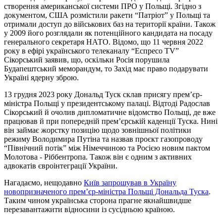
створення американської системи ПРО у Польщі. Згідно з
документом, США розмістили ракети “Патріот” у Польщі та
отримали доступ до військових баз на території країни. Також
у 2009 його розглядали як потенційного кандидата на посаду
генерального секретаря НАТО. Відомо, що 11 червня 2022
року в ефірі українського телеканалу “Еспресо TV”
Сікорський заявив, що, оскільки Росія порушила
Будапештський меморандум, то Захід має право подарувати
Україні ядерну зброю.
13 грудня 2023 року Дональд Туск склав присягу прем’єр-
міністра Польщі у президентському палаці. Відтоді Радослав
Сікорський й очолив дипломатичне відомство Польщі, де вже
працював й при попередній прем’єрській каденції Туска. Нині
він займає жорстку позицію щодо зовнішньої політики
режиму Володимира Путіна та назвав проєкт газопроводу
“Північний потік” між Німеччиною та Росією новим пактом
Молотова - Ріббентропа. Також він є одним з активних
адвокатів євроінтеграції України.
Нагадаємо, нещодавно
Київ запрошував в Україну
новопризначеного премʼєр-міністра Польщі Дональда Туска
.
Таким чином українська сторона прагне якнайшвидше
перезавантажити відносини із сусідньою країною.