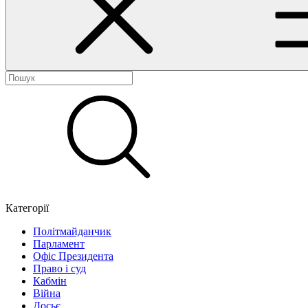
Категорії
Політмайданчик
Парламент
Офіс Президента
Право і суд
Кабмін
Війна
Досьє