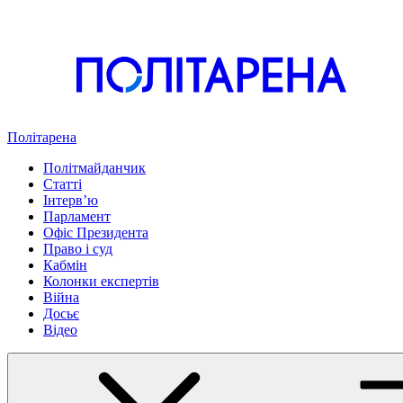
Політарена
Політмайданчик
Статті
Інтервʼю
Парламент
Офіс Президента
Право і суд
Кабмін
Колонки експертів
Війна
Досьє
Відео